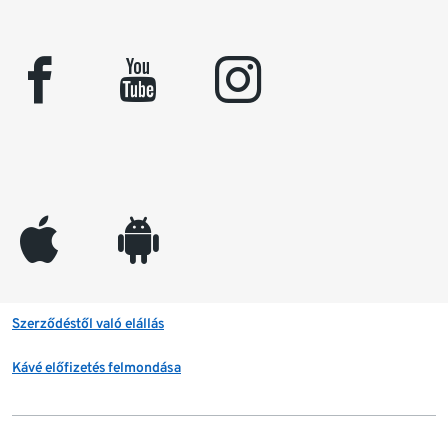
facebook
youtube
instagram
appleinc
android
Szerződéstől való elállás
Kávé előfizetés felmondása