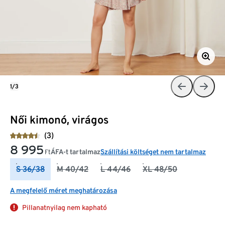
1/3
Női kimonó, virágos
(3)
8 995
ÁFA-t tartalmaz
Szállítási költséget nem tartalmaz
Ft
S 36/38
M 40/42
L 44/46
XL 48/50
A megfelelő méret meghatározása
Pillanatnyilag nem kapható