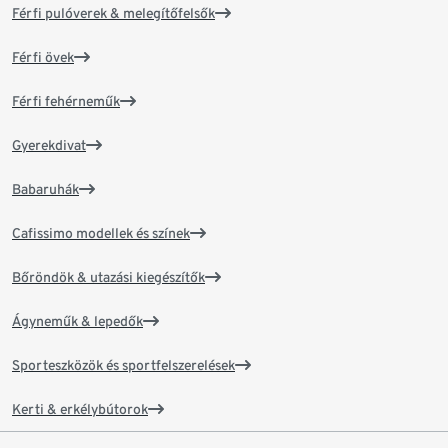
Férfi pulóverek & melegítőfelsők
Férfi övek
Férfi fehérneműk
Gyerekdivat
Babaruhák
Cafissimo modellek és színek
Bőröndök & utazási kiegészítők
Ágyneműk & lepedők
Sporteszközök és sportfelszerelések
Kerti & erkélybútorok