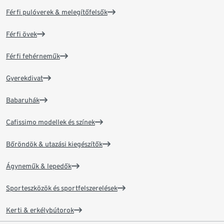
Férfi pulóverek & melegítőfelsők
Férfi övek
Férfi fehérneműk
Gyerekdivat
Babaruhák
Cafissimo modellek és színek
Bőröndök & utazási kiegészítők
Ágyneműk & lepedők
Sporteszközök és sportfelszerelések
Kerti & erkélybútorok