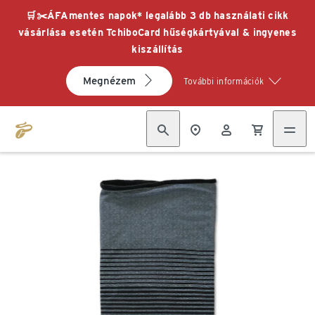
🛒✂️ÁFAmentes napok* legalább 3 db használati cikk
vásárlása esetén TchiboCard hűségkártyával & ingyenes
kiszállítás
Megnézem
További információk