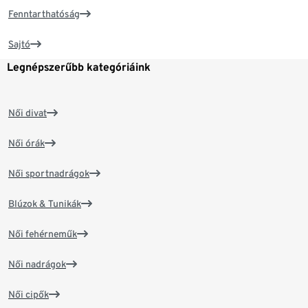
Fenntarthatóság
Sajtó
Legnépszerűbb kategóriáink
Női divat
Női órák
Női sportnadrágok
Blúzok & Tunikák
Női fehérneműk
Női nadrágok
Női cipők