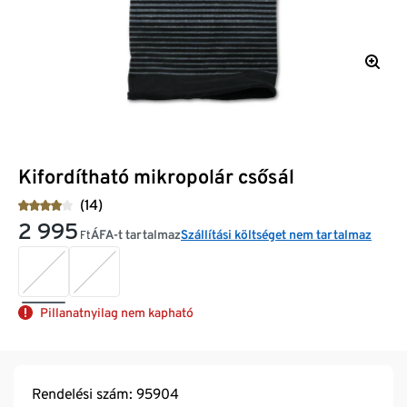
Kifordítható mikropolár csősál
(14)
2 995
ÁFA-t tartalmaz
Szállítási költséget nem tartalmaz
Ft
Pillanatnyilag nem kapható
Rendelési szám: 95904