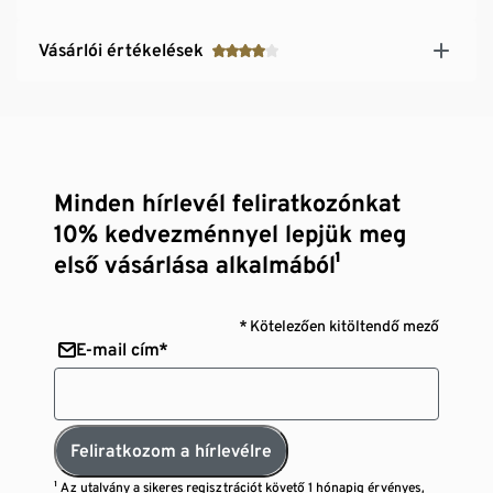
Vásárlói értékelések
Minden hírlevél feliratkozónkat
10% kedvezménnyel lepjük meg
első vásárlása alkalmából¹
* Kötelezően kitöltendő mező
E-mail cím*
Feliratkozom a hírlevélre
¹ Az utalvány a sikeres regisztrációt követő 1 hónapig érvényes,