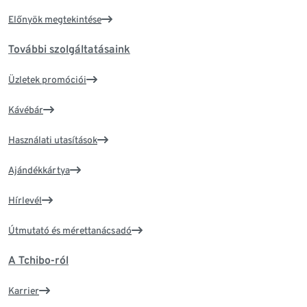
Előnyök megtekintése
További szolgáltatásaink
Üzletek promóciói
Kávébár
Használati utasítások
Ajándékkártya
Hírlevél
Útmutató és mérettanácsadó
A Tchibo-ról
Karrier