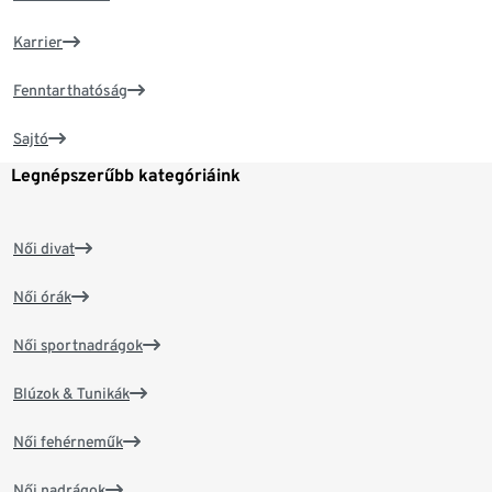
Karrier
Fenntarthatóság
Sajtó
Legnépszerűbb kategóriáink
Női divat
Női órák
Női sportnadrágok
Blúzok & Tunikák
Női fehérneműk
Női nadrágok