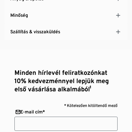
Minőség
Szállítás & visszaküldés
Minden hírlevél feliratkozónkat
10% kedvezménnyel lepjük meg
első vásárlása alkalmából¹
* Kötelezően kitöltendő mező
E-mail cím*