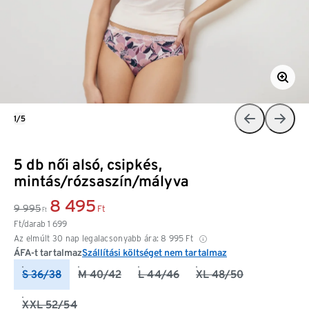
1/5
5 db női alsó, csipkés,
mintás/rózsaszín/mályva
8 495
9 995
Ft
Ft
Ft/darab
1 699
Az elmúlt 30 nap legalacsonyabb ára:
8 995
Ft
ÁFA-t tartalmaz
Szállítási költséget nem tartalmaz
S 36/38
M 40/42
L 44/46
XL 48/50
XXL 52/54