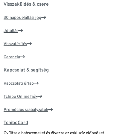
Visszaküldés & csere
30 napos elállási jog
Jótállás
Visszatérítés
Garancia
Kapcsolat & segítség
Kapcsolati űrlap
Tchibo Online fiók
Promóciós szabályzatok
TchiboCard
Gyűjtse a babszemeket és élvezze az exkluzív előnyöket.