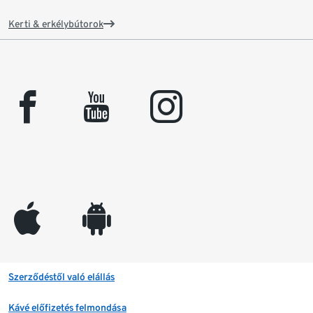
Kerti & erkélybútorok
facebook
youtube
instagram
appleinc
android
Szerződéstől való elállás
Kávé előfizetés felmondása