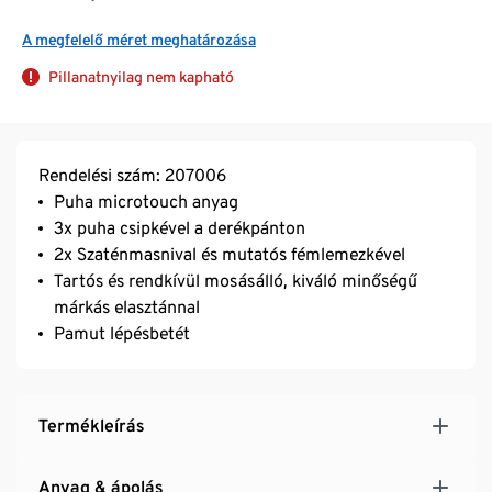
A megfelelő méret meghatározása
Pillanatnyilag nem kapható
Rendelési szám: 207006
Puha microtouch anyag
3x puha csipkével a derékpánton
2x Szaténmasnival és mutatós fémlemezkével
Tartós és rendkívül mosásálló, kiváló minőségű
márkás elasztánnal
Pamut lépésbetét
Termékleírás
Anyag & ápolás