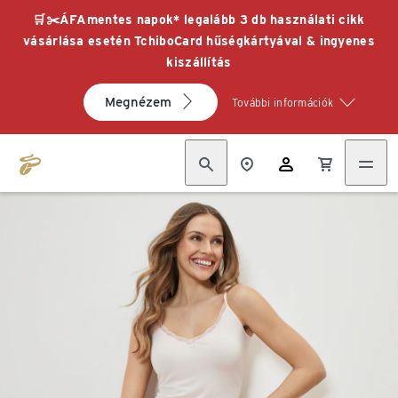
🛒✂️ÁFAmentes napok* legalább 3 db használati cikk
vásárlása esetén TchiboCard hűségkártyával & ingyenes
kiszállítás
Megnézem
További információk