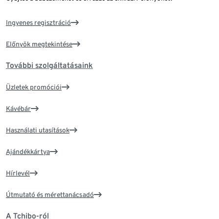
Ingyenes regisztráció
Előnyök megtekintése
További szolgáltatásaink
Üzletek promóciói
Kávébár
Használati utasítások
Ajándékkártya
Hírlevél
Útmutató és mérettanácsadó
A Tchibo-ról