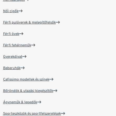
Női cipők
Férfi pulóverek & melegítőfelsők
Férfi övek
Férfi fehérneműk
Gyerekdivat
Babaruhák
Cafissimo modellek és színek
Bőröndök & utazási kiegészítők
Ágyneműk & lepedők
Sporteszközök és sportfelszerelések