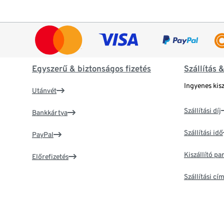
Egyszerű & biztonságos fizetés
Szállítás 
Ingyenes kisz
Utánvét
Szállítási díj
Bankkártya
Szállítási idő
PayPal
Kiszállító p
Előrefizetés
Szállítási c