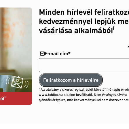
Minden hírlevél feliratko
kedvezménnyel lepjük me
vásárlása alkalmából¹
E-mail cím*
Feliratkozom a hírlevélre
¹ Az utalvány a sikeres regisztrációt követő 1 hónapig érvé
www.tchibo.hu oldalon beváltható. Nem érvényes kávéra, 
ól¹
ajándékkártyákra, más kedvezményekkel nem összevonható