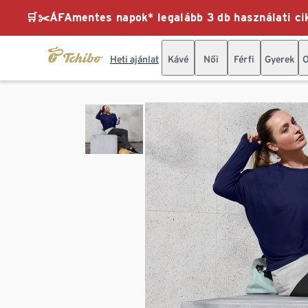
🛒✂️ÁFAmentes napok* legalább 3 db használati cik
Heti ajánlat
Kávé
Női
Férfi
Gyerek
O