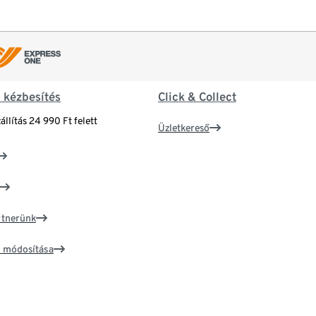
& kézbesítés
Click & Collect
állítás 24 990 Ft felett
Üzletkereső
artnerünk
ím módosítása