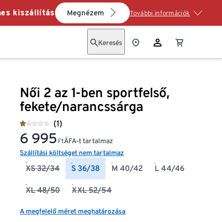
es kiszállítás
Megnézem
További információk
Keresés
Női 2 az 1-ben sportfelső,
fekete/narancssárga
(1)
6 995
ÁFA-t tartalmaz
Ft
Szállítási költséget nem tartalmaz
XS 32/34
S 36/38
M 40/42
L 44/46
XL 48/50
XXL 52/54
A megfelelő méret meghatározása