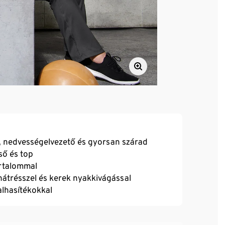
ő, nedvességelvezető és gyorsan szárad
ső és top
artalommal
hátrésszel és kerek nyakkivágással
dalhasítékokkal