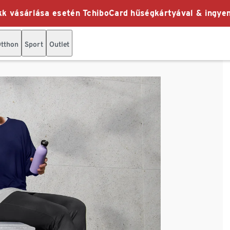
k vásárlása esetén TchiboCard hűségkártyával & ingyen
tthon
Sport
Outlet