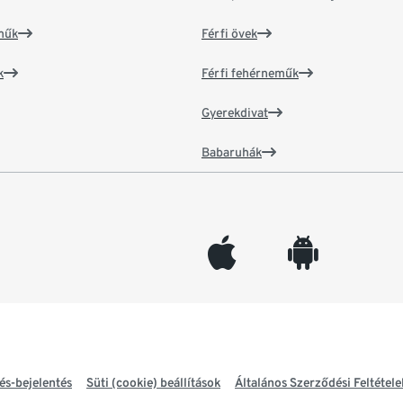
műk
Férfi övek
k
Férfi fehérneműk
Gyerekdivat
Babaruhák
appleinc
android
és-bejelentés
Süti (cookie) beállítások
Általános Szerződési Feltétele