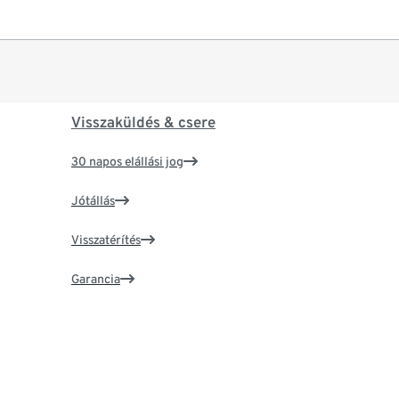
Visszaküldés & csere
30 napos elállási jog
Jótállás
Visszatérítés
Garancia