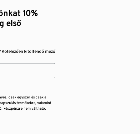
zónkat 10%
g első
* Kötelezően kitöltendő mező
nyes, csak egyszer és csak a
kapszulás termékekre, valamint
, készpénzre nem váltható.