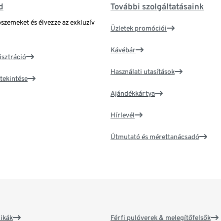
d
További szolgáltatásaink
bszemeket és élvezze az exkluzív
Üzletek promóciói
Kávébár
isztráció
Használati utasítások
tekintése
Ajándékkártya
Hírlevél
Útmutató és mérettanácsadó
ikák
Férfi pulóverek & melegítőfelsők