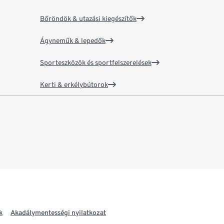
Bőröndök & utazási kiegészítők
Ágyneműk & lepedők
Sporteszközök és sportfelszerelések
Kerti & erkélybútorok
k
Akadálymentességi nyilatkozat