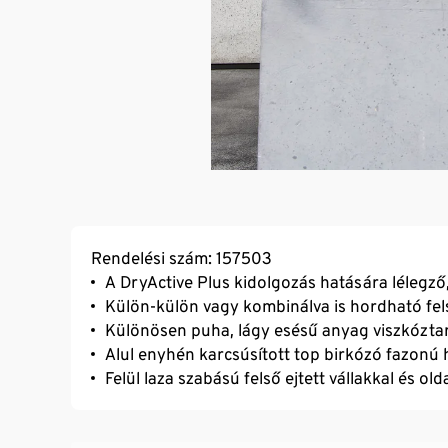
Rendelési szám: 157503
A DryActive Plus kidolgozás hatására lélegz
Külön-külön vagy kombinálva is hordható fel
Különösen puha, lágy esésű anyag viszkózt
Alul enyhén karcsúsított top birkózó fazonú 
Felül laza szabású felső ejtett vállakkal és ol