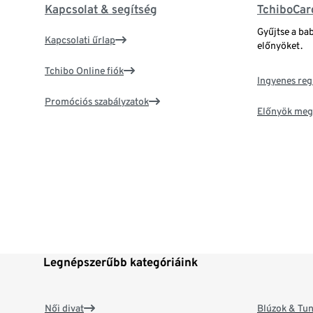
Kapcsolat & segítség
TchiboCar
Gyűjtse a ba
Kapcsolati űrlap
előnyöket.
Tchibo Online fiók
Ingyenes reg
Promóciós szabályzatok
Előnyök meg
Legnépszerűbb kategóriáink
Női divat
Blúzok & Tun