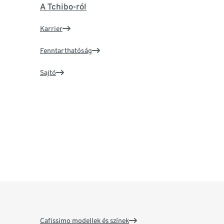
A Tchibo-ról
Karrier
Fenntarthatóság
Sajtó
Cafissimo modellek és színek