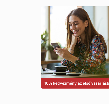
10% kedvezmény az első vásárlásb