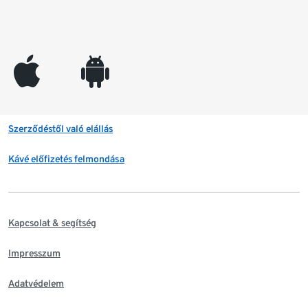
appleinc
android
Szerződéstől való elállás
Kávé előfizetés felmondása
Kapcsolat & segítség
Impresszum
Adatvédelem