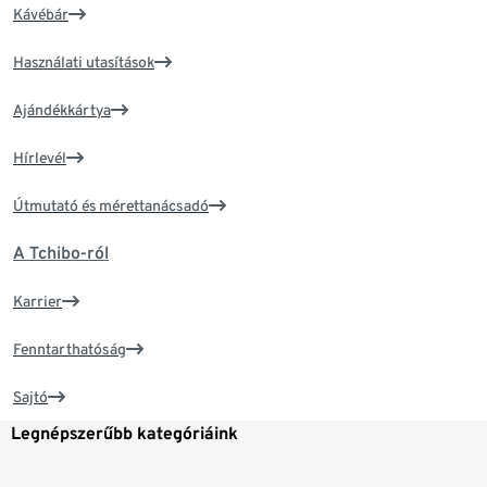
Kávébár
Használati utasítások
Ajándékkártya
Hírlevél
Útmutató és mérettanácsadó
A Tchibo-ról
Karrier
Fenntarthatóság
Sajtó
Legnépszerűbb kategóriáink