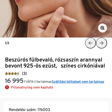
1/2
Beszúrós fülbevaló, rózsaszín arannyal
bevont 925-ös ezüst, színes cirkóniával
(3)
16 995
ÁFA-t tartalmaz
Szállítási költséget nem tartalmaz
Ft
Pillanatnyilag nem kapható
Rendelési szám: 176003