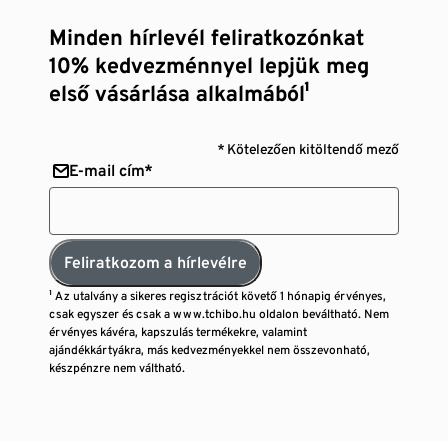
Minden hírlevél feliratkozónkat
10% kedvezménnyel lepjük meg
első vásárlása alkalmából¹
* Kötelezően kitöltendő mező
E-mail cím*
Feliratkozom a hírlevélre
¹ Az utalvány a sikeres regisztrációt követő 1 hónapig érvényes,
csak egyszer és csak a www.tchibo.hu oldalon beváltható. Nem
érvényes kávéra, kapszulás termékekre, valamint
ajándékkártyákra, más kedvezményekkel nem összevonható,
készpénzre nem váltható.