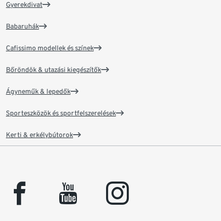
Gyerekdivat
Babaruhák
Cafissimo modellek és színek
Bőröndök & utazási kiegészítők
Ágyneműk & lepedők
Sporteszközök és sportfelszerelések
Kerti & erkélybútorok
facebook
youtube
instagram