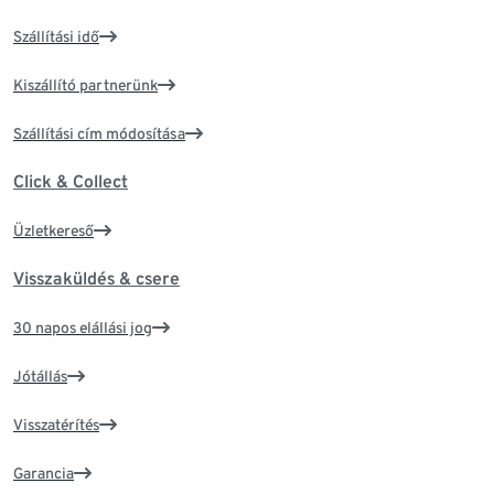
Szállítási idő
Kiszállító partnerünk
Szállítási cím módosítása
Click & Collect
Üzletkereső
Visszaküldés & csere
30 napos elállási jog
Jótállás
Visszatérítés
Garancia