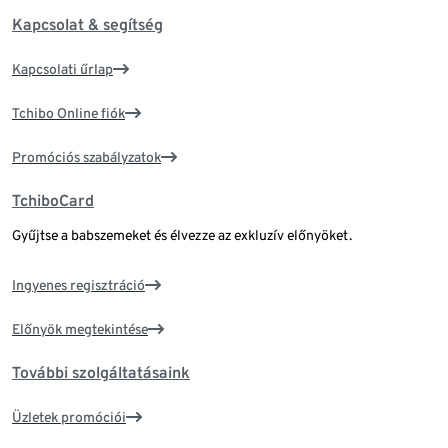
Kapcsolat & segítség
Kapcsolati űrlap
Tchibo Online fiók
Promóciós szabályzatok
TchiboCard
Gyűjtse a babszemeket és élvezze az exkluzív előnyöket.
Ingyenes regisztráció
Előnyök megtekintése
További szolgáltatásaink
Üzletek promóciói