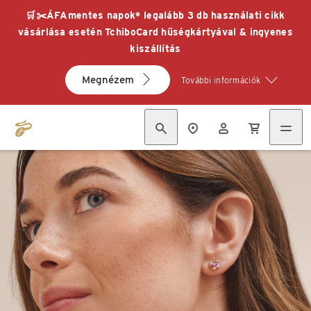
🛒✂️ÁFAmentes napok* legalább 3 db használati cikk
vásárlása esetén TchiboCard hűségkártyával & ingyenes
kiszállítás
Megnézem
További információk