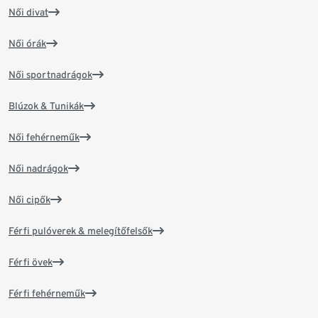
Női divat
Női órák
Női sportnadrágok
Blúzok & Tunikák
Női fehérneműk
Női nadrágok
Női cipők
Férfi pulóverek & melegítőfelsők
Férfi övek
Férfi fehérneműk