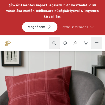
🛒✂️ÁFAmentes napok* legalább 3 db használati cikk
vásárlása esetén TchiboCard hűségkártyával & ingyenes
kiszállítás
Megnézem
További információk