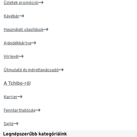
Üzletek promóciói
Kávébár
Használati utasítások
Ajándékkártya
Hírlevél
Útmutató és mérettanácsadó
A Tchibo-ról
Karrier
Fenntarthatóság
Sajtó
Legnépszerűbb kategóriáink