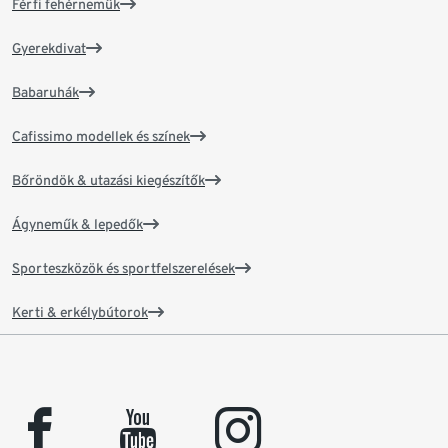
Férfi fehérneműk
Gyerekdivat
Babaruhák
Cafissimo modellek és színek
Bőröndök & utazási kiegészítők
Ágyneműk & lepedők
Sporteszközök és sportfelszerelések
Kerti & erkélybútorok
facebook
youtube
instagram