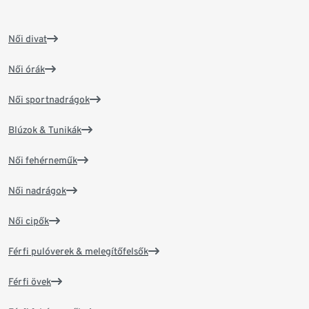
Női divat
Női órák
Női sportnadrágok
Blúzok & Tunikák
Női fehérneműk
Női nadrágok
Női cipők
Férfi pulóverek & melegítőfelsők
Férfi övek