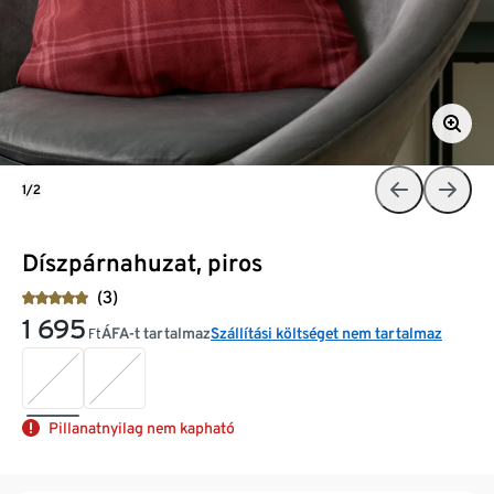
1/2
Díszpárnahuzat, piros
(3)
1 695
ÁFA-t tartalmaz
Szállítási költséget nem tartalmaz
Ft
Pillanatnyilag nem kapható