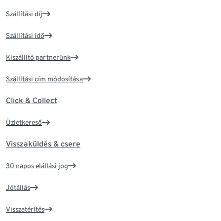
Szállítási díj
Szállítási idő
Kiszállító partnerünk
Szállítási cím módosítása
Click & Collect
Üzletkereső
Visszaküldés & csere
30 napos elállási jog
Jótállás
Visszatérítés