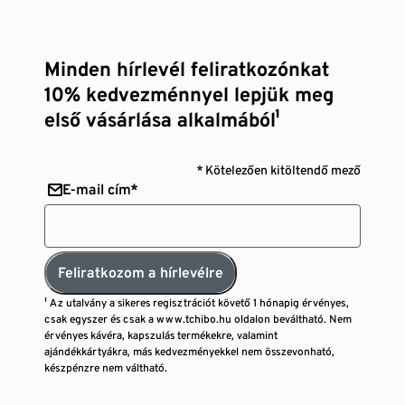
Minden hírlevél feliratkozónkat
10% kedvezménnyel lepjük meg
első vásárlása alkalmából¹
* Kötelezően kitöltendő mező
E-mail cím*
Feliratkozom a hírlevélre
¹ Az utalvány a sikeres regisztrációt követő 1 hónapig érvényes,
csak egyszer és csak a www.tchibo.hu oldalon beváltható. Nem
érvényes kávéra, kapszulás termékekre, valamint
ajándékkártyákra, más kedvezményekkel nem összevonható,
készpénzre nem váltható.