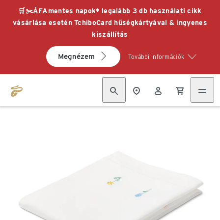
🛒✂️ÁFAmentes napok* legalább 3 db használati cikk
vásárlása esetén TchiboCard hűségkártyával & ingyenes
kiszállítás
Megnézem
További információk