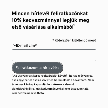
Minden hírlevél feliratkozónkat
10% kedvezménnyel lepjük meg
első vásárlása alkalmából¹
* Kötelezően kitöltendő mező
E-mail cím*
Feliratkozom a hírlevélre
¹ Az utalvány a sikeres regisztrációt követő 1 hónapig érvényes,
csak egyszer és csak a www.tchibo.hu oldalon beváltható. Nem
érvényes kávéra, kapszulás termékekre, valamint
ajándékkártyákra, más kedvezményekkel nem összevonható,
készpénzre nem váltható.