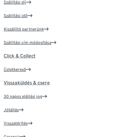
Szállítási díj
Szállítási idő
Kiszállító partnerünk
Szállítási cím módosítása
Click & Collect
Üzletkereső
Visszaküldés & csere
30 napos elállási jog
Jótállás
Visszatérítés
Garancia