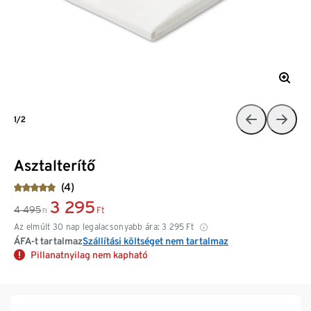
1/2
Asztalterítő
(4)
3 295
4 495
Ft
Ft
Az elmúlt 30 nap legalacsonyabb ára:
3 295
Ft
ÁFA-t tartalmaz
Szállítási költséget nem tartalmaz
Pillanatnyilag nem kapható