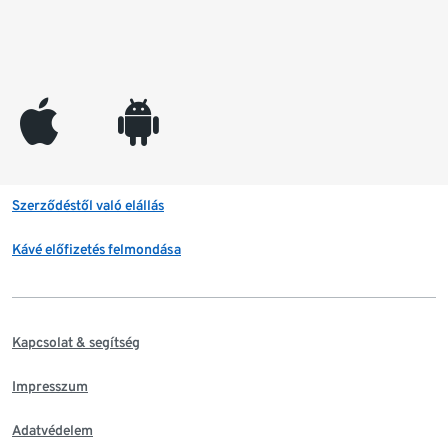
appleinc
android
Szerződéstől való elállás
Kávé előfizetés felmondása
Kapcsolat & segítség
Impresszum
Adatvédelem