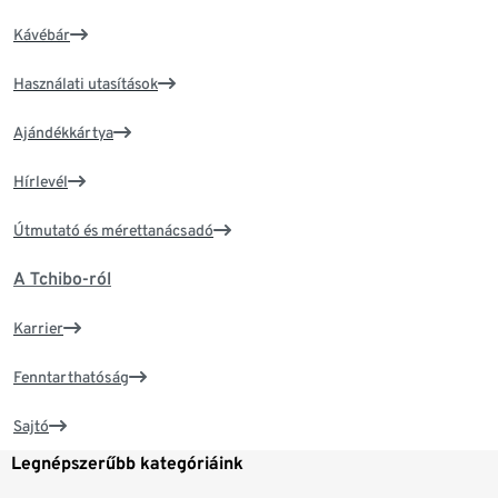
Kávébár
Használati utasítások
Ajándékkártya
Hírlevél
Útmutató és mérettanácsadó
A Tchibo-ról
Karrier
Fenntarthatóság
Sajtó
Legnépszerűbb kategóriáink