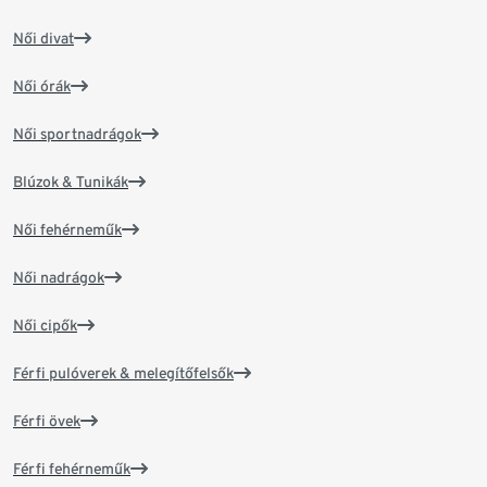
Női divat
Női órák
Női sportnadrágok
Blúzok & Tunikák
Női fehérneműk
Női nadrágok
Női cipők
Férfi pulóverek & melegítőfelsők
Férfi övek
Férfi fehérneműk