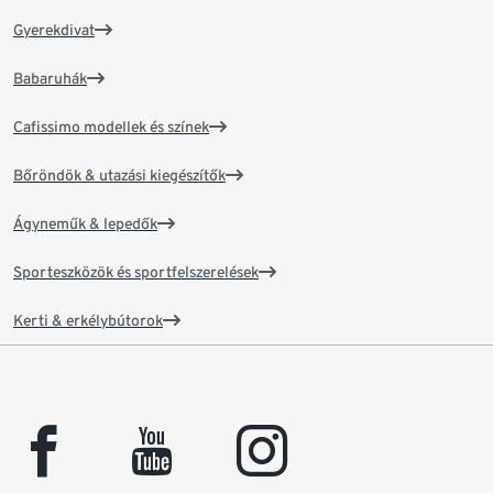
Gyerekdivat
Babaruhák
Cafissimo modellek és színek
Bőröndök & utazási kiegészítők
Ágyneműk & lepedők
Sporteszközök és sportfelszerelések
Kerti & erkélybútorok
facebook
youtube
instagram