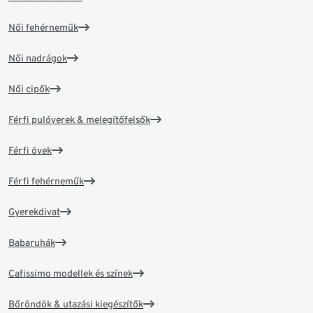
Női fehérneműk
Női nadrágok
Női cipők
Férfi pulóverek & melegítőfelsők
Férfi övek
Férfi fehérneműk
Gyerekdivat
Babaruhák
Cafissimo modellek és színek
Bőröndök & utazási kiegészítők