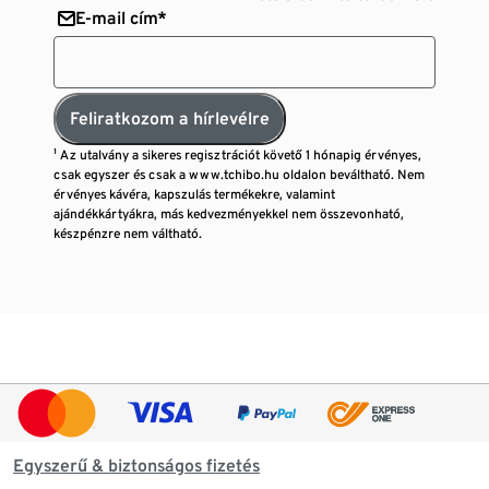
E-mail cím*
Feliratkozom a hírlevélre
¹ Az utalvány a sikeres regisztrációt követő 1 hónapig érvényes,
csak egyszer és csak a www.tchibo.hu oldalon beváltható. Nem
érvényes kávéra, kapszulás termékekre, valamint
ajándékkártyákra, más kedvezményekkel nem összevonható,
készpénzre nem váltható.
Egyszerű & biztonságos fizetés