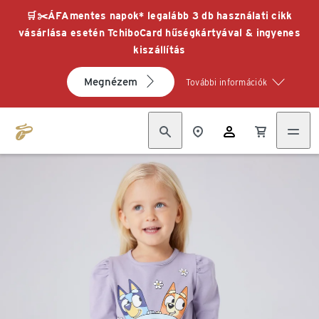
🛒✂️ÁFAmentes napok* legalább 3 db használati cikk
vásárlása esetén TchiboCard hűségkártyával & ingyenes
kiszállítás
Megnézem
További információk