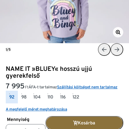
1/5
NAME IT »BLUEY« hosszú ujjú
gyerekfelső
7 995
ÁFA-t tartalmaz
Szállítási költséget nem tartalmaz
Ft
92
98
104
110
116
122
A megfelelő méret meghatározása
Mennyiség
Kosárba