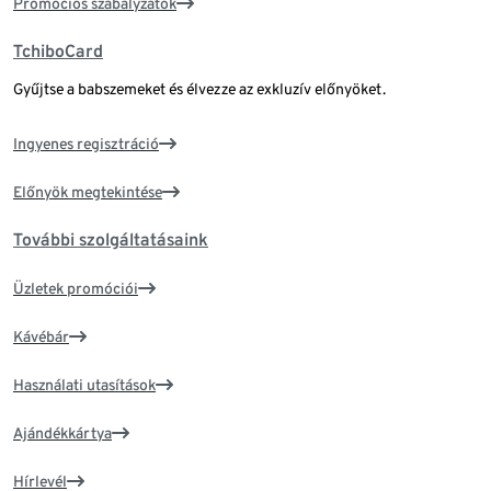
Promóciós szabályzatok
TchiboCard
Gyűjtse a babszemeket és élvezze az exkluzív előnyöket.
Ingyenes regisztráció
Előnyök megtekintése
További szolgáltatásaink
Üzletek promóciói
Kávébár
Használati utasítások
Ajándékkártya
Hírlevél