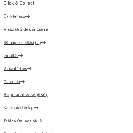
Click & Collect
Üzletkereső
Visszaküldés & csere
30 napos elállási jog
Jótállás
Visszatérítés
Garancia
Kapcsolat & segítség
Kapcsolati űrlap
Tchibo Online fiók