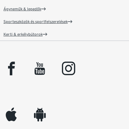
Ágyneműk & lepedők
Sporteszközök és sportfelszerelések
Kerti & erkélybútorok
facebook
youtube
instagram
appleinc
android