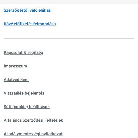
Szerződéstől való elállás
Kávé előfizetés felmondása
Kapcsolat & segítség
Impresszum
Adatvédelem
Visszaélés-bejelentés
Süti (cookie) beállítások
Általános Szerződési Feltételek
Akadálymentességi nyilatkozat