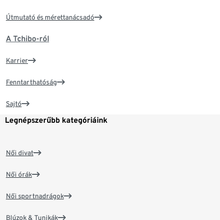
Útmutató és mérettanácsadó
A Tchibo-ról
Karrier
Fenntarthatóság
Sajtó
Legnépszerűbb kategóriáink
Női divat
Női órák
Női sportnadrágok
Blúzok & Tunikák