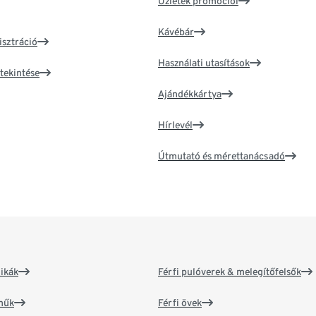
Üzletek promóciói
Kávébár
isztráció
Használati utasítások
tekintése
Ajándékkártya
Hírlevél
Útmutató és mérettanácsadó
ikák
Férfi pulóverek & melegítőfelsők
műk
Férfi övek