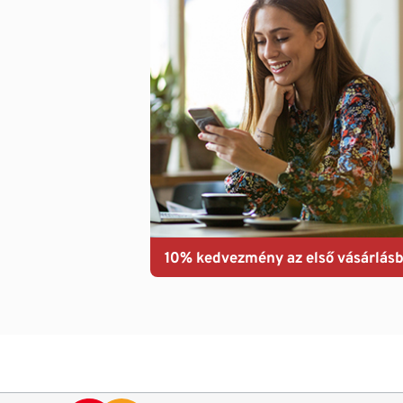
10% kedvezmény az első vásárlásb