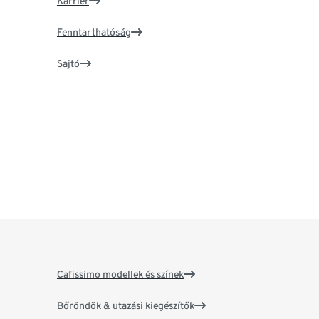
Karrier
Fenntarthatóság
Sajtó
Cafissimo modellek és színek
Bőröndök & utazási kiegészítők