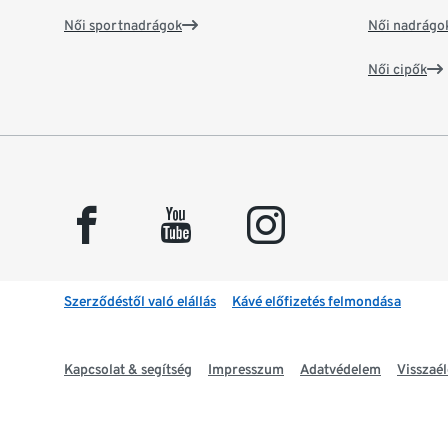
Női sportnadrágok
Női nadrágo
Női cipők
facebook
youtube
instagram
Szerződéstől való elállás
Kávé előfizetés felmondása
Kapcsolat & segítség
Impresszum
Adatvédelem
Visszaél