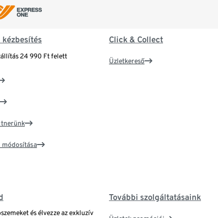
& kézbesítés
Click & Collect
állítás 24 990 Ft felett
Üzletkereső
artnerünk
ím módosítása
d
További szolgáltatásaink
bszemeket és élvezze az exkluzív