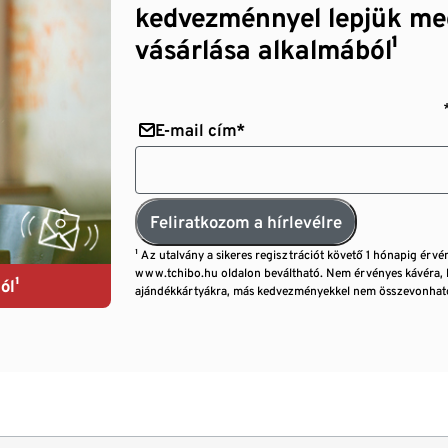
kedvezménnyel lepjük me
vásárlása alkalmából¹
E-mail cím*
Feliratkozom a hírlevélre
¹ Az utalvány a sikeres regisztrációt követő 1 hónapig érvé
www.tchibo.hu oldalon beváltható. Nem érvényes kávéra, 
ól¹
ajándékkártyákra, más kedvezményekkel nem összevonható