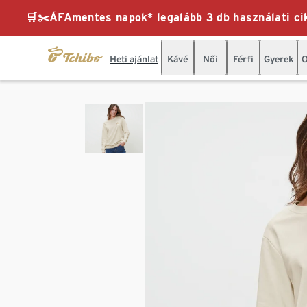
🛒✂️ÁFAmentes napok* legalább 3 db használati cik
Heti ajánlat
Kávé
Női
Férfi
Gyerek
O