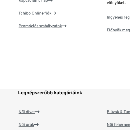
Kapcsolati űrlap
előnyöket.
Tchibo Online fiók
Ingyenes reg
Promóciós szabályzatok
Előnyök meg
Legnépszerűbb kategóriáink
Női divat
Blúzok & Tun
Női órák
Női fehérne