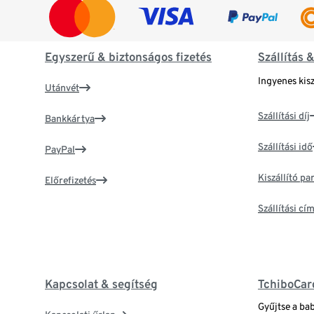
Egyszerű & biztonságos fizetés
Szállítás 
Ingyenes kisz
Utánvét
Szállítási díj
Bankkártya
Szállítási idő
PayPal
Kiszállító p
Előrefizetés
Szállítási c
Kapcsolat & segítség
TchiboCar
Gyűjtse a ba