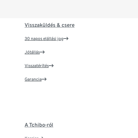
Visszaküldés & csere
30 napos elállási jog
Jótállás
Visszatérítés
Garancia
A Tchibo-ról