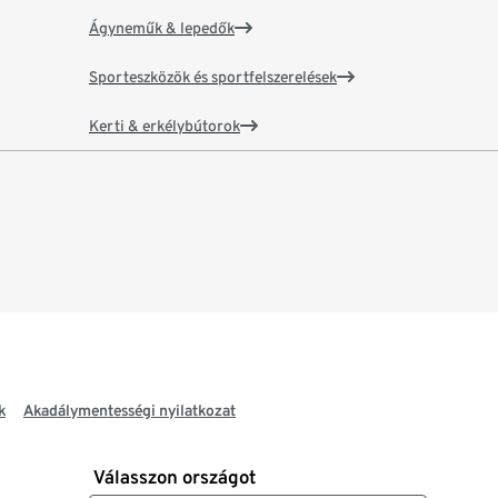
Ágyneműk & lepedők
Sporteszközök és sportfelszerelések
Kerti & erkélybútorok
k
Akadálymentességi nyilatkozat
Válasszon országot