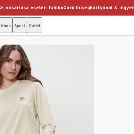
k vásárlása esetén TchiboCard hűségkártyával & ingyen
tthon
Sport
Outlet