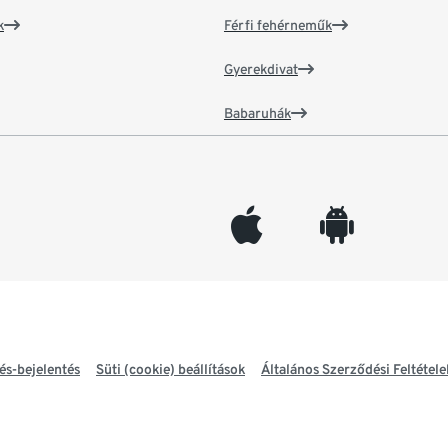
k
Férfi fehérneműk
Gyerekdivat
Babaruhák
appleinc
android
és-bejelentés
Süti (cookie) beállítások
Általános Szerződési Feltétele