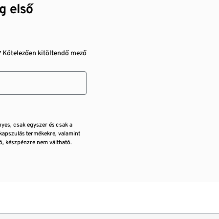
g első
* Kötelezően kitöltendő mező
nyes, csak egyszer és csak a
kapszulás termékekre, valamint
, készpénzre nem váltható.