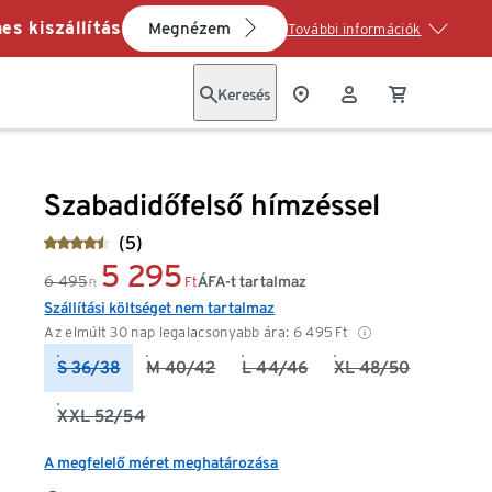
es kiszállítás
Megnézem
További információk
Keresés
Szabadidőfelső hímzéssel
(5)
5 295
6 495
ÁFA-t tartalmaz
Ft
Ft
Szállítási költséget nem tartalmaz
Az elmúlt 30 nap legalacsonyabb ára:
6 495
Ft
S 36/38
M 40/42
L 44/46
XL 48/50
XXL 52/54
A megfelelő méret meghatározása