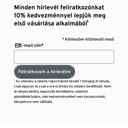
Minden hírlevél feliratkozónkat
10% kedvezménnyel lepjük meg
első vásárlása alkalmából¹
* Kötelezően kitöltendő mező
E-mail cím*
Feliratkozom a hírlevélre
¹ Az utalvány a sikeres regisztrációt követő 1 hónapig érvényes,
csak egyszer és csak a www.tchibo.hu oldalon beváltható. Nem
érvényes kávéra, kapszulás termékekre, valamint
ajándékkártyákra, más kedvezményekkel nem összevonható,
készpénzre nem váltható.