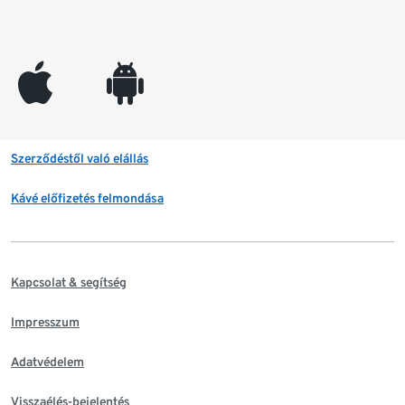
appleinc
android
Szerződéstől való elállás
Kávé előfizetés felmondása
Kapcsolat & segítség
Impresszum
Adatvédelem
Visszaélés-bejelentés