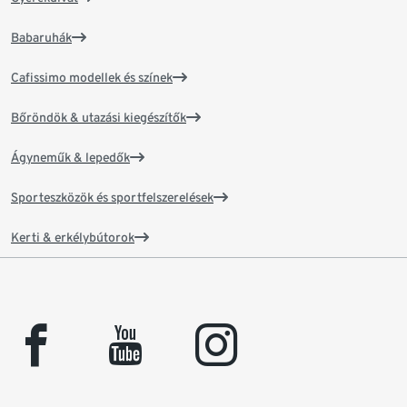
Babaruhák
Cafissimo modellek és színek
Bőröndök & utazási kiegészítők
Ágyneműk & lepedők
Sporteszközök és sportfelszerelések
Kerti & erkélybútorok
facebook
youtube
instagram