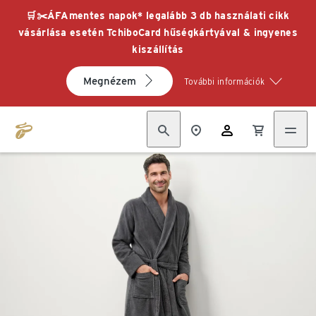
🛒✂️ÁFAmentes napok* legalább 3 db használati cikk
vásárlása esetén TchiboCard hűségkártyával & ingyenes
kiszállítás
Megnézem
További információk