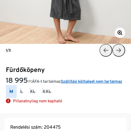
1/3
Fürdőköpeny
18 995
ÁFA-t tartalmaz
Szállítási költséget nem tartalmaz
Ft
M
L
XL
XXL
Pillanatnyilag nem kapható
Rendelési szám: 204475