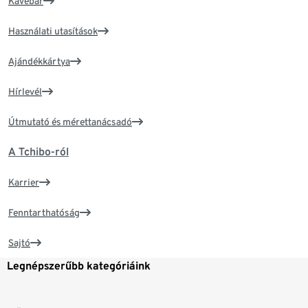
Kávébár
Használati utasítások
Ajándékkártya
Hírlevél
Útmutató és mérettanácsadó
A Tchibo-ról
Karrier
Fenntarthatóság
Sajtó
Legnépszerűbb kategóriáink