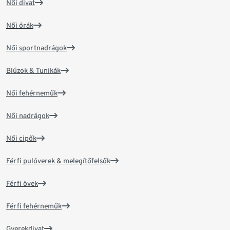
Női divat
Női órák
Női sportnadrágok
Blúzok & Tunikák
Női fehérneműk
Női nadrágok
Női cipők
Férfi pulóverek & melegítőfelsők
Férfi övek
Férfi fehérneműk
Gyerekdivat