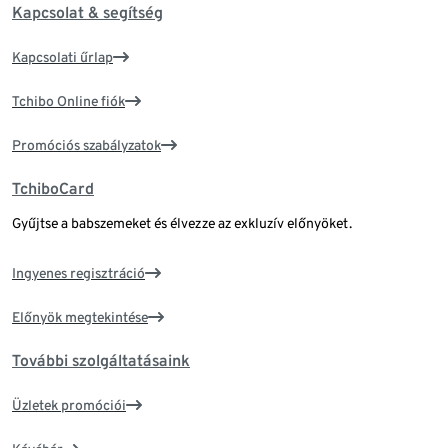
Kapcsolat & segítség
Kapcsolati űrlap
Tchibo Online fiók
Promóciós szabályzatok
TchiboCard
Gyűjtse a babszemeket és élvezze az exkluzív előnyöket.
Ingyenes regisztráció
Előnyök megtekintése
További szolgáltatásaink
Üzletek promóciói