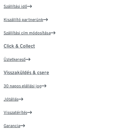
Szállítási idő
Kiszállító partnerünk
Szállítási cím módosítása
Click & Collect
Üzletkereső
Visszaküldés & csere
30 napos elállási jog
Jótállás
Visszatérítés
Garancia