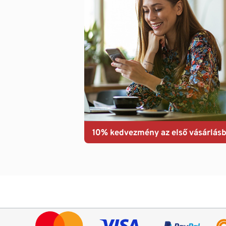
10% kedvezmény az első vásárlásb