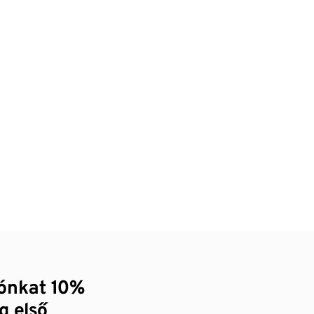
zónkat 10%
g első