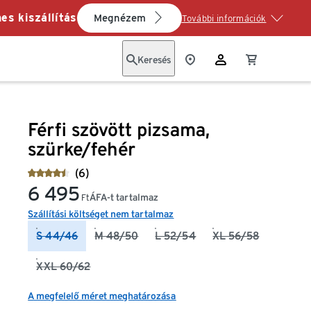
es kiszállítás
Megnézem
További információk
Keresés
Férfi szövött pizsama,
szürke/fehér
(6)
6 495
ÁFA-t tartalmaz
Ft
Szállítási költséget nem tartalmaz
S 44/46
M 48/50
L 52/54
XL 56/58
XXL 60/62
A megfelelő méret meghatározása