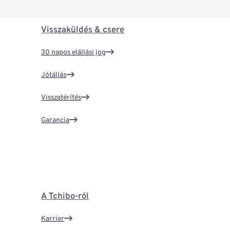
Visszaküldés & csere
30 napos elállási jog
Jótállás
Visszatérítés
Garancia
A Tchibo-ról
Karrier