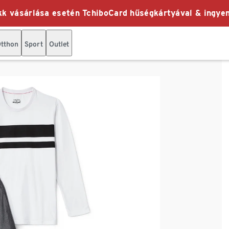
k vásárlása esetén TchiboCard hűségkártyával & ingyen
tthon
Sport
Outlet