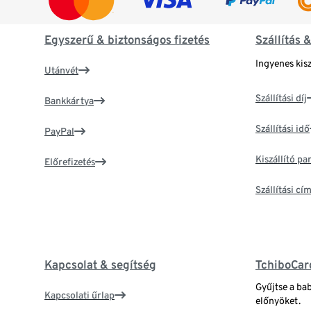
Egyszerű & biztonságos fizetés
Szállítás 
Ingyenes kisz
Utánvét
Szállítási díj
Bankkártya
Szállítási idő
PayPal
Kiszállító p
Előrefizetés
Szállítási c
Kapcsolat & segítség
TchiboCar
Gyűjtse a ba
Kapcsolati űrlap
előnyöket.