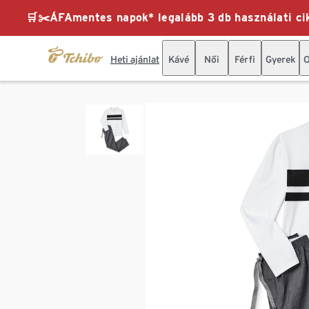
🛒✂️ÁFAmentes napok* legalább 3 db használati cik
Heti ajánlat
Kávé
Női
Férfi
Gyerek
O