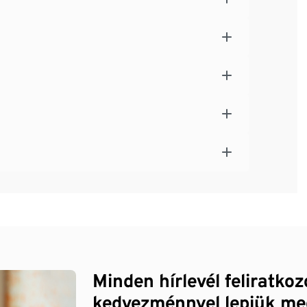
Minden hírlevél feliratko
kedvezménnyel lepjük me