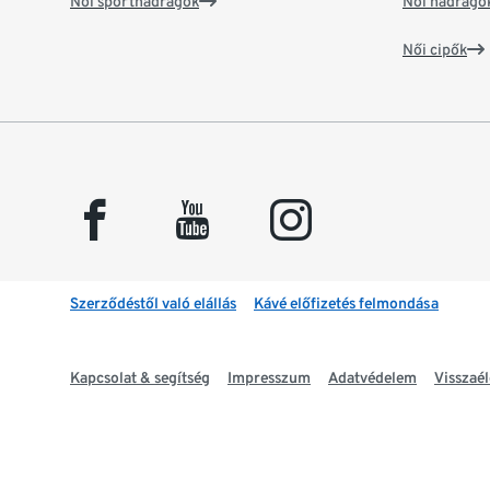
Női sportnadrágok
Női nadrágo
Női cipők
facebook
youtube
instagram
Szerződéstől való elállás
Kávé előfizetés felmondása
Kapcsolat & segítség
Impresszum
Adatvédelem
Visszaél