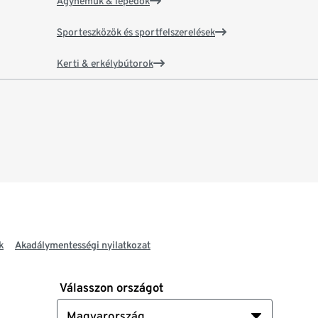
Ágyneműk & lepedők
Sporteszközök és sportfelszerelések
Kerti & erkélybútorok
k
Akadálymentességi nyilatkozat
Válasszon országot
Magyarország