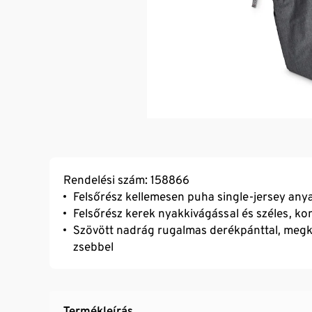
Rendelési szám: 158866
Felsőrész kellemesen puha single-jersey any
Felsőrész kerek nyakkivágással és széles, ko
Szövött nadrág rugalmas derékpánttal, megkö
zsebbel
Termékleírás