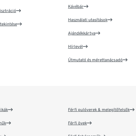
Kávébár
isztráció
Használati utasítások
tekintése
Ajándékkártya
Hírlevél
Útmutató és mérettanácsadó
ikák
Férfi pulóverek & melegítőfelsők
műk
Férfi övek