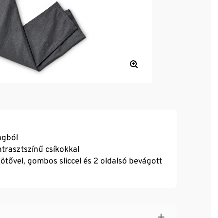
agból
ntrasztszínű csíkokkal
tővel, gombos sliccel és 2 oldalsó bevágott