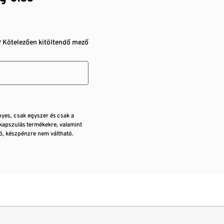
* Kötelezően kitöltendő mező
nyes, csak egyszer és csak a
kapszulás termékekre, valamint
, készpénzre nem váltható.