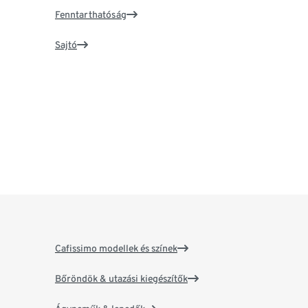
Fenntarthatóság
Sajtó
Cafissimo modellek és színek
Bőröndök & utazási kiegészítők