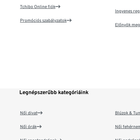
Tchibo Online fiók
Ingyenes reg
Promóciós szabályzatok
Előnyök meg
Legnépszerűbb kategóriáink
Női divat
Blúzok & Tun
Női órák
Női fehérne