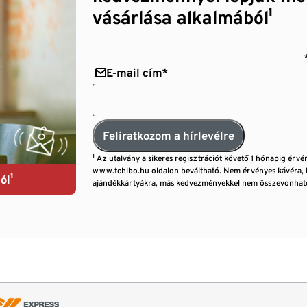
vásárlása alkalmából¹
E-mail cím*
Feliratkozom a hírlevélre
¹ Az utalvány a sikeres regisztrációt követő 1 hónapig érvé
www.tchibo.hu oldalon beváltható. Nem érvényes kávéra, 
ól¹
ajándékkártyákra, más kedvezményekkel nem összevonható