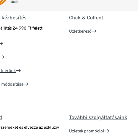
& kézbesítés
Click & Collect
állítás 24 990 Ft felett
Üzletkereső
artnerünk
ím módosítása
d
További szolgáltatásaink
bszemeket és élvezze az exkluzív
Üzletek promóciói