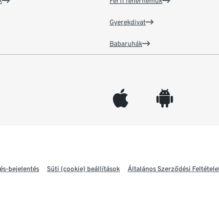
k
Férfi fehérneműk
Gyerekdivat
Babaruhák
appleinc
android
és-bejelentés
Süti (cookie) beállítások
Általános Szerződési Feltétele