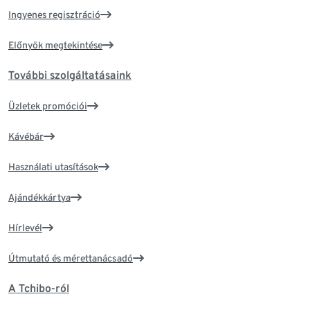
Ingyenes regisztráció
Előnyök megtekintése
További szolgáltatásaink
Üzletek promóciói
Kávébár
Használati utasítások
Ajándékkártya
Hírlevél
Útmutató és mérettanácsadó
A Tchibo-ról