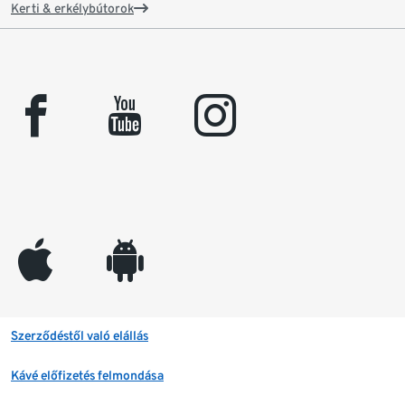
Kerti & erkélybútorok
facebook
youtube
instagram
appleinc
android
Szerződéstől való elállás
Kávé előfizetés felmondása