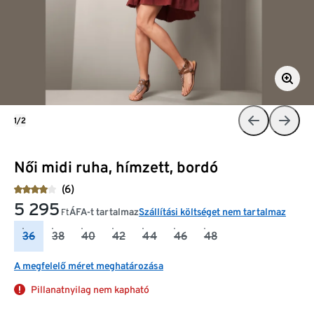
1/2
Női midi ruha, hímzett, bordó
(6)
5 295
ÁFA-t tartalmaz
Szállítási költséget nem tartalmaz
Ft
36
38
40
42
44
46
48
A megfelelő méret meghatározása
Pillanatnyilag nem kapható