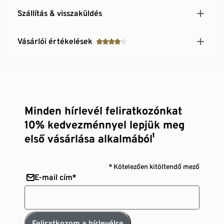
Szállítás & visszaküldés
Vásárlói értékelések
Minden hírlevél feliratkozónkat
10% kedvezménnyel lepjük meg
első vásárlása alkalmából¹
* Kötelezően kitöltendő mező
E-mail cím*
Feliratkozom a hírlevélre