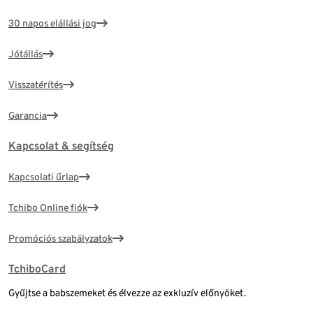
30 napos elállási jog
Jótállás
Visszatérítés
Garancia
Kapcsolat & segítség
Kapcsolati űrlap
Tchibo Online fiók
Promóciós szabályzatok
TchiboCard
Gyűjtse a babszemeket és élvezze az exkluzív előnyöket.