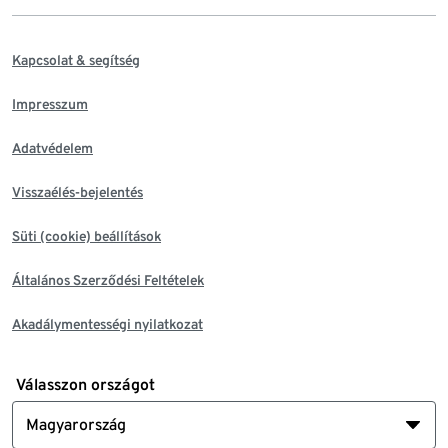
Kapcsolat & segítség
Impresszum
Adatvédelem
Visszaélés-bejelentés
Süti (cookie) beállítások
Általános Szerződési Feltételek
Akadálymentességi nyilatkozat
Válasszon országot
Magyarország