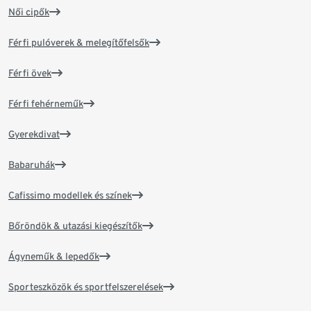
Női cipők
Férfi pulóverek & melegítőfelsők
Férfi övek
Férfi fehérneműk
Gyerekdivat
Babaruhák
Cafissimo modellek és színek
Bőröndök & utazási kiegészítők
Ágyneműk & lepedők
Sporteszközök és sportfelszerelések