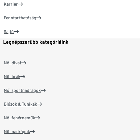
Karrier
Fenntarthatóság
Sajtó
Legnépszerűbb kategóriáink
Női divat
Női órák
Női sportnadrágok
Blúzok & Tunikák
Női fehérneműk
Női nadrágok