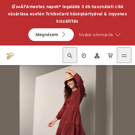
🛒✂️ÁFAmentes napok* legalább 3 db használati cikk
vásárlása esetén TchiboCard hűségkártyával & ingyenes
kiszállítás
Megnézem
További információk