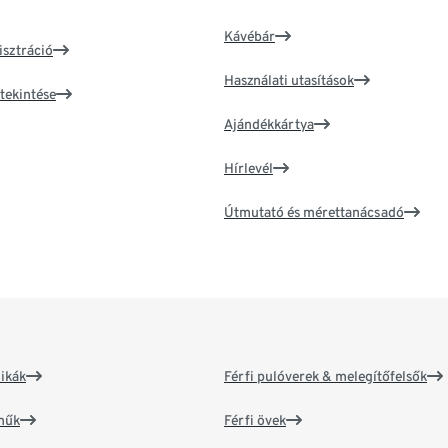
Kávébár
isztráció
Használati utasítások
tekintése
Ajándékkártya
Hírlevél
Útmutató és mérettanácsadó
ikák
Férfi pulóverek & melegítőfelsők
műk
Férfi övek