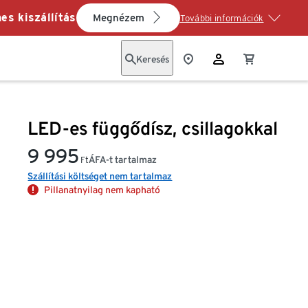
es kiszállítás
Megnézem
További információk
Keresés
LED-es függődísz, csillagokkal
9 995
ÁFA-t tartalmaz
Ft
Szállítási költséget nem tartalmaz
Pillanatnyilag nem kapható