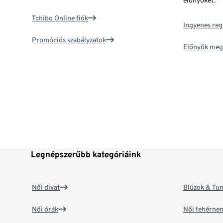
előnyöket.
Tchibo Online fiók
Ingyenes reg
Promóciós szabályzatok
Előnyök meg
Legnépszerűbb kategóriáink
Női divat
Blúzok & Tun
Női órák
Női fehérne