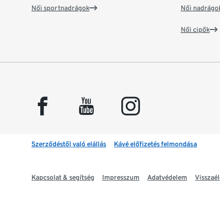
Női sportnadrágok
Női nadrágo
Női cipők
facebook
youtube
instagram
Szerződéstől való elállás
Kávé előfizetés felmondása
Kapcsolat & segítség
Impresszum
Adatvédelem
Visszaél