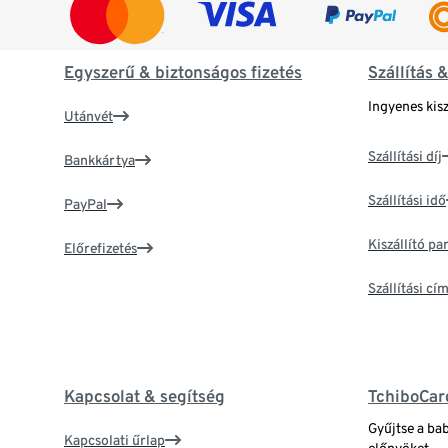
Egyszerű & biztonságos fizetés
Szállítás 
Ingyenes kisz
Utánvét
Szállítási díj
Bankkártya
Szállítási idő
PayPal
Kiszállító p
Előrefizetés
Szállítási c
Kapcsolat & segítség
TchiboCar
Gyűjtse a ba
Kapcsolati űrlap