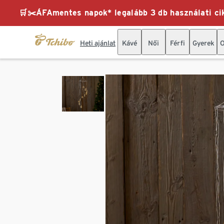
🛒✂️ÁFAmentes napok* legalább 3 db használati cik
Heti ajánlat
Kávé
Női
Férfi
Gyerek
O