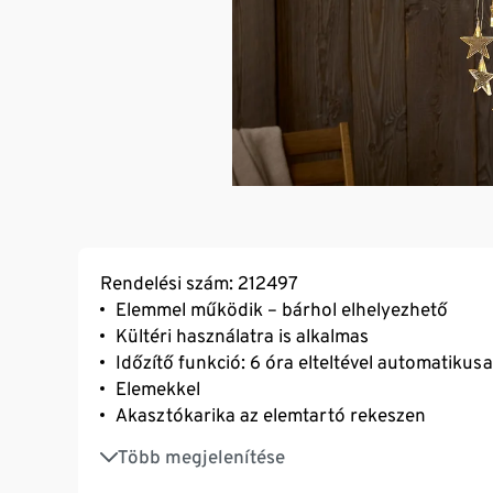
Rendelési szám: 212497
Elemmel működik – bárhol elhelyezhető
Kültéri használatra is alkalmas
Időzítő funkció: 6 óra elteltével automatikusa
Elemekkel
Akasztókarika az elemtartó rekeszen
Beépített LED - melegfehér fény
Több megjelenítése
Helytakarékosan tárolható