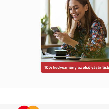
10% kedvezmény az első vásárlásb