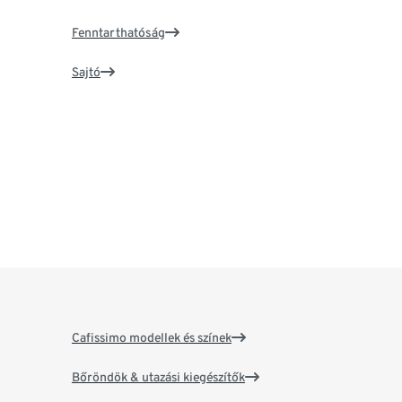
Fenntarthatóság
Sajtó
Cafissimo modellek és színek
Bőröndök & utazási kiegészítők