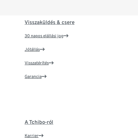
Visszaküldés & csere
30 napos elállási jog
Jótállás
Visszatérítés
Garancia
A Tchibo-ról
Karrier