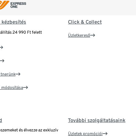
& kézbesítés
Click & Collect
állítás 24 990 Ft felett
Üzletkereső
artnerünk
ím módosítása
d
További szolgáltatásaink
bszemeket és élvezze az exkluzív
Üzletek promóciói