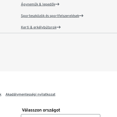
Ágyneműk & lepedők
Sporteszközök és sportfelszerelések
Kerti & erkélybútorok
k
Akadálymentességi nyilatkozat
Válasszon országot