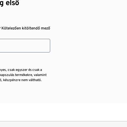
g első
* Kötelezően kitöltendő mező
nyes, csak egyszer és csak a
kapszulás termékekre, valamint
, készpénzre nem váltható.