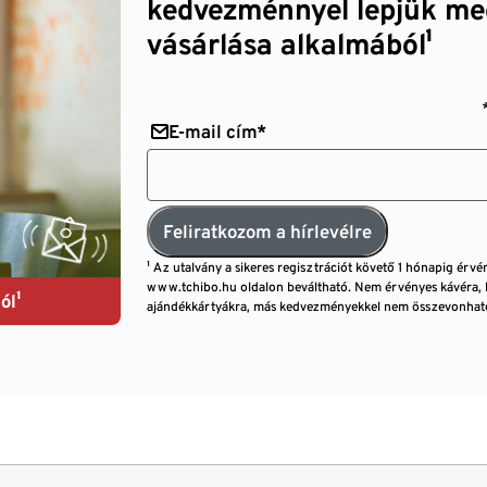
kedvezménnyel lepjük me
vásárlása alkalmából¹
E-mail cím*
Feliratkozom a hírlevélre
¹ Az utalvány a sikeres regisztrációt követő 1 hónapig érvé
www.tchibo.hu oldalon beváltható. Nem érvényes kávéra, 
ól¹
ajándékkártyákra, más kedvezményekkel nem összevonható