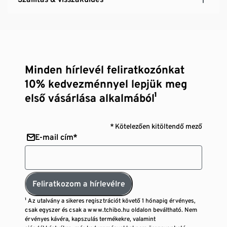
Minden hírlevél feliratkozónkat
10% kedvezménnyel lepjük meg
első vásárlása alkalmából¹
* Kötelezően kitöltendő mező
E-mail cím*
Feliratkozom a hírlevélre
¹ Az utalvány a sikeres regisztrációt követő 1 hónapig érvényes,
csak egyszer és csak a www.tchibo.hu oldalon beváltható. Nem
érvényes kávéra, kapszulás termékekre, valamint