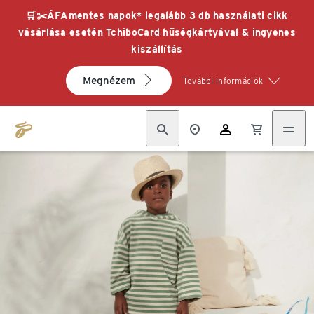
🛒✂️ÁFAmentes napok* legalább 3 db használati cikk
vásárlása esetén TchiboCard hűségkártyával & ingyenes
kiszállítás
Megnézem
További információk