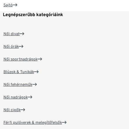
Sajtó
Legnépszerűbb kategóriáink
Női divat
Női órák
Női sportnadrágok
Blúzok & Tunikák
Női fehérneműk
Női nadrágok
Női cipők
Férfi pulóverek & melegítőfelsők