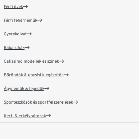
Férfi övek
Férfi fehérneműk
Gyerekdivat
Babaruhák
Cafissimo modellek és színek
Bőröndök & utazási kiegészítők
Ágyneműk & lepedők
Sporteszközök és sportfelszerelések
Kerti & erkélybútorok