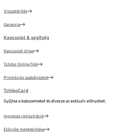
Visszatérítés
Garancia
Kapcsolat & segítség
Kapcsolati űrlap
Tchibo Online fiók
Promóciós szabályzatok
TchiboCard
Gyűjtse a babszemeket és élvezze az exkluzív előnyöket.
Ingyenes regisztráció
Előnyök megtekintése