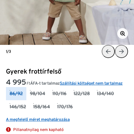
1/3
Gyerek frottírfelső
4 995
ÁFA-t tartalmaz
Szállítási költséget nem tartalmaz
Ft
86/92
98/104
110/116
122/128
134/140
146/152
158/164
170/176
A megfelelő méret meghatározása
Pillanatnyilag nem kapható