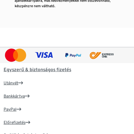
ajándékkártyákra, más kedvezményekkel nem összevonható,
készpénzre nem váltható.
Egyszerű & biztonságos fizetés
Utánvét
Bankkártya
PayPal
Előrefizetés