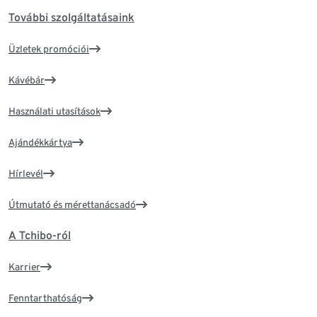
További szolgáltatásaink
Üzletek promóciói
Kávébár
Használati utasítások
Ajándékkártya
Hírlevél
Útmutató és mérettanácsadó
A Tchibo-ról
Karrier
Fenntarthatóság