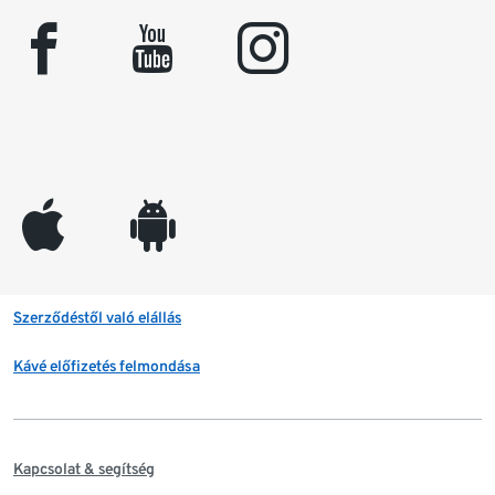
facebook
youtube
instagram
appleinc
android
Szerződéstől való elállás
Kávé előfizetés felmondása
Kapcsolat & segítség