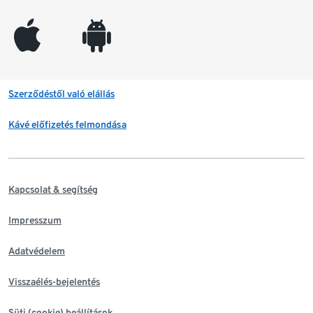
appleinc
android
Szerződéstől való elállás
Kávé előfizetés felmondása
Kapcsolat & segítség
Impresszum
Adatvédelem
Visszaélés-bejelentés
Süti (cookie) beállítások