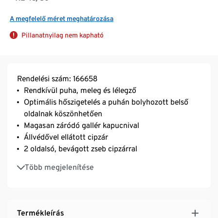
A megfelelő méret meghatározása
Pillanatnyilag nem kapható
Rendelési szám: 166658
Rendkívül puha, meleg és lélegző
Optimális hőszigetelés a puhán bolyhozott belső
oldalnak köszönhetően
Magasan záródó gallér kapucnival
Állvédővel ellátott cipzár
2 oldalsó, bevágott zseb cipzárral
Meghosszabbított hátrész és lekerekített alsó
Több megjelenítése
szegély
Konyakszínű dzsörzébélés a kapucniban
Termékleírás