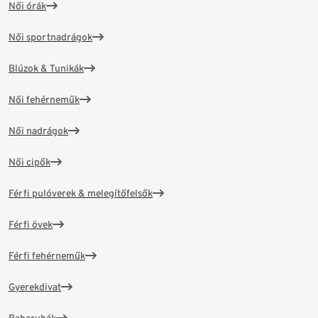
Női órák
Női sportnadrágok
Blúzok & Tunikák
Női fehérneműk
Női nadrágok
Női cipők
Férfi pulóverek & melegítőfelsők
Férfi övek
Férfi fehérneműk
Gyerekdivat