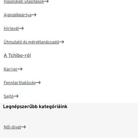
Használati utasítások
Ajándékkártya
Hírlevél
Útmutató és mérettanácsadó
A Tchibo-ról
Karrier
Fenntarthatóság
Sajtó
Legnépszerűbb kategóriáink
Női divat