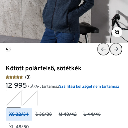
1/5
Kötött polárfelső, sötétkék
(3)
12 995
ÁFA-t tartalmaz
Szállítási költséget nem tartalmaz
Ft
XS 32/34
S 36/38
M 40/42
L 44/46
XL 48/50