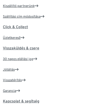
Kiszállító partnerünk
Szállítási cím módosítása
Click & Collect
Üzletkereső
Visszaküldés & csere
30 napos elállási jog
Jótállás
Visszatérítés
Garancia
Kapcsolat & segítség