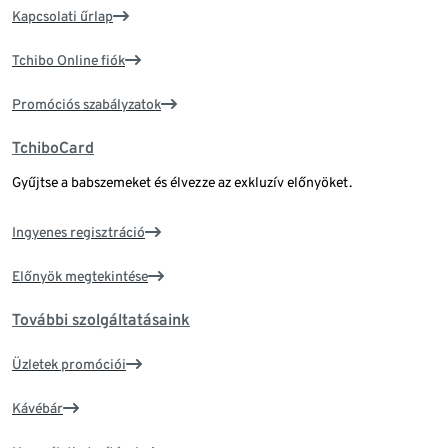
Kapcsolati űrlap
Tchibo Online fiók
Promóciós szabályzatok
TchiboCard
Gyűjtse a babszemeket és élvezze az exkluzív előnyöket.
Ingyenes regisztráció
Előnyök megtekintése
További szolgáltatásaink
Üzletek promóciói
Kávébár