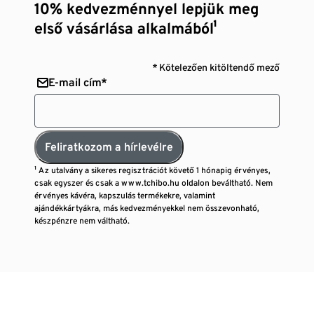
10% kedvezménnyel lepjük meg
első vásárlása alkalmából¹
* Kötelezően kitöltendő mező
E-mail cím*
Feliratkozom a hírlevélre
¹ Az utalvány a sikeres regisztrációt követő 1 hónapig érvényes,
csak egyszer és csak a www.tchibo.hu oldalon beváltható. Nem
érvényes kávéra, kapszulás termékekre, valamint
ajándékkártyákra, más kedvezményekkel nem összevonható,
készpénzre nem váltható.