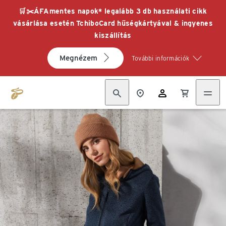
🛒✂️ÁFAmentes napok* legalább 3 db használati cikk
vásárlása esetén TchiboCard hűségkártyával & ingyenes
kiszállítás
Megnézem
További információk