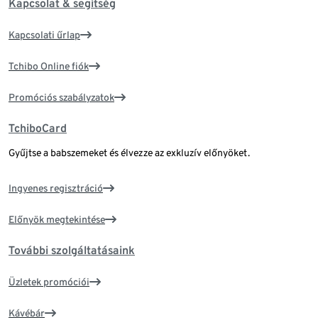
Kapcsolat & segítség
Kapcsolati űrlap
Tchibo Online fiók
Promóciós szabályzatok
TchiboCard
Gyűjtse a babszemeket és élvezze az exkluzív előnyöket.
Ingyenes regisztráció
Előnyök megtekintése
További szolgáltatásaink
Üzletek promóciói
Kávébár