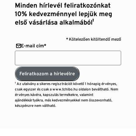
Minden hírlevél feliratkozónkat
10% kedvezménnyel lepjük meg
első vásárlása alkalmából¹
* Kötelezően kitöltendő mező
E-mail cím*
Feliratkozom a hírlevélre
¹ Az utalvány a sikeres regisztrációt követő 1 hónapig érvényes,
csak egyszer és csak a www.tchibo.hu oldalon beváltható. Nem
érvényes kávéra, kapszulás termékekre, valamint
ajándékkártyákra, más kedvezményekkel nem összevonható,
készpénzre nem váltható.