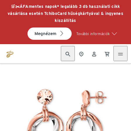
🛒✂️ÁFAmentes napok* legalább 3 db használati cikk
vásárlása esetén TchiboCard hűségkártyával & ingyenes
kiszállítás
Megnézem
További információk