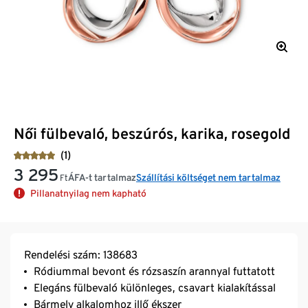
Női fülbevaló, beszúrós, karika, rosegold
(1)
3 295
ÁFA-t tartalmaz
Szállítási költséget nem tartalmaz
Ft
Pillanatnyilag nem kapható
Rendelési szám: 138683
Ródiummal bevont és rózsaszín arannyal futtatott
Elegáns fülbevaló különleges, csavart kialakítással
Bármely alkalomhoz illő ékszer