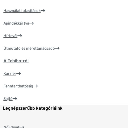
Használati utasítások
Ajándékkártya
Hírlevél
Útmutató és mérettanácsadó
A Tchibo-ról
Karrier
Fenntarthatóság
Sajtó
Legnépszerűbb kategóriáink
Női divat