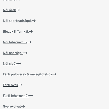
Női órák
Női sportnadrágok
Blúzok & Tunikák
Női fehérneműk
Női nadrágok
Női cipők
Férfi pulóverek & melegítőfelsők
Férfi övek
Férfi fehérneműk
Gyerekdivat