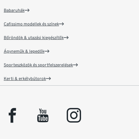
Babaruhák
Cafissimo modellek és színek
Bőröndök & utazási kiegészítők
Ágyneműk & lepedők
Sporteszközök és sportfelszerelések
Kerti & erkélybútorok
facebook
youtube
instagram