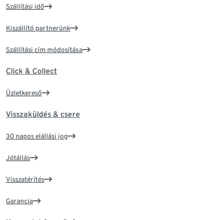
Szállítási idő
Kiszállító partnerünk
Szállítási cím módosítása
Click & Collect
Üzletkereső
Visszaküldés & csere
30 napos elállási jog
Jótállás
Visszatérítés
Garancia