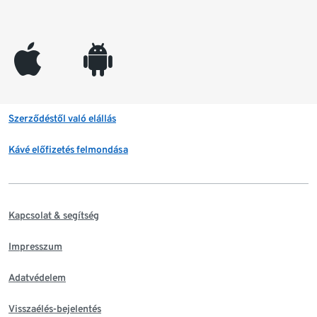
appleinc
android
Szerződéstől való elállás
Kávé előfizetés felmondása
Kapcsolat & segítség
Impresszum
Adatvédelem
Visszaélés-bejelentés