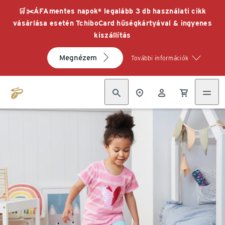
🛒✂️ÁFAmentes napok* legalább 3 db használati cikk
vásárlása esetén TchiboCard hűségkártyával & ingyenes
kiszállítás
Megnézem
További információk