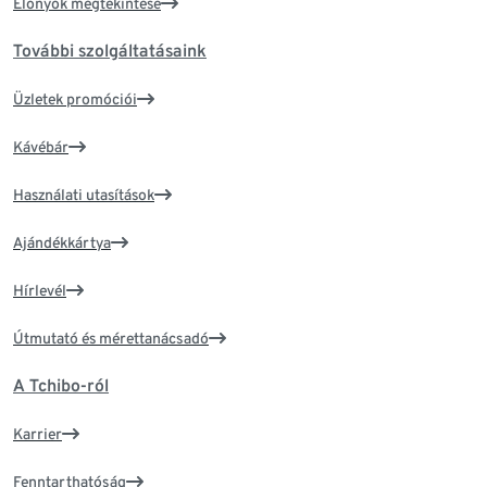
Előnyök megtekintése
További szolgáltatásaink
Üzletek promóciói
Kávébár
Használati utasítások
Ajándékkártya
Hírlevél
Útmutató és mérettanácsadó
A Tchibo-ról
Karrier
Fenntarthatóság