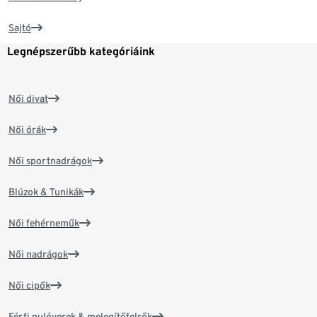
Sajtó
Legnépszerűbb kategóriáink
Női divat
Női órák
Női sportnadrágok
Blúzok & Tunikák
Női fehérneműk
Női nadrágok
Női cipők
Férfi pulóverek & melegítőfelsők