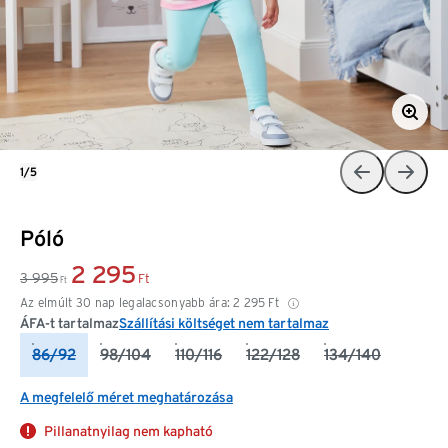
1/5
Póló
2 295
3 995
Ft
Ft
Az elmúlt 30 nap legalacsonyabb ára:
2 295
Ft
ÁFA-t tartalmaz
Szállítási költséget nem tartalmaz
86/92
98/104
110/116
122/128
134/140
A megfelelő méret meghatározása
Pillanatnyilag nem kapható