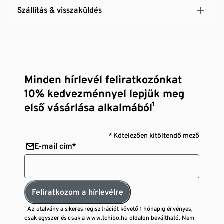
Szállítás & visszaküldés
Minden hírlevél feliratkozónkat
10% kedvezménnyel lepjük meg
első vásárlása alkalmából¹
* Kötelezően kitöltendő mező
E-mail cím*
Feliratkozom a hírlevélre
¹ Az utalvány a sikeres regisztrációt követő 1 hónapig érvényes,
csak egyszer és csak a www.tchibo.hu oldalon beváltható. Nem