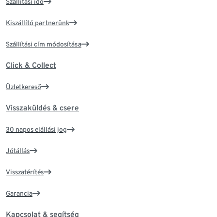
Szállítási idő
Kiszállító partnerünk
Szállítási cím módosítása
Click & Collect
Üzletkereső
Visszaküldés & csere
30 napos elállási jog
Jótállás
Visszatérítés
Garancia
Kapcsolat & segítség