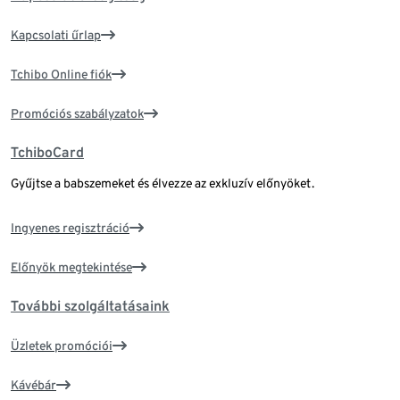
Kapcsolati űrlap
Tchibo Online fiók
Promóciós szabályzatok
TchiboCard
Gyűjtse a babszemeket és élvezze az exkluzív előnyöket.
Ingyenes regisztráció
Előnyök megtekintése
További szolgáltatásaink
Üzletek promóciói
Kávébár