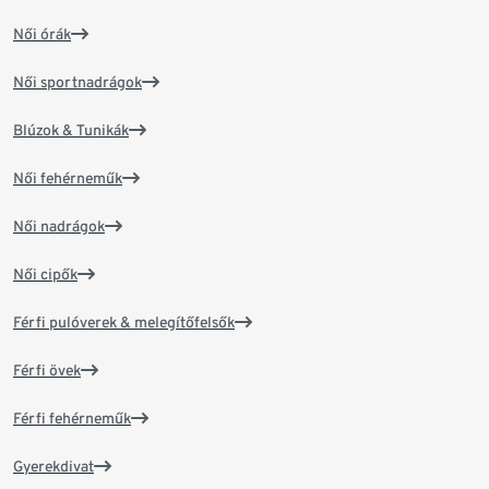
Női órák
Női sportnadrágok
Blúzok & Tunikák
Női fehérneműk
Női nadrágok
Női cipők
Férfi pulóverek & melegítőfelsők
Férfi övek
Férfi fehérneműk
Gyerekdivat