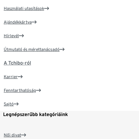
Használati utasítások
Ajándékkártya
Hírlevél
Útmutató és mérettanácsadó
A Tchibo-ról
Karrier
Fenntarthatóság
Sajtó
Legnépszerűbb kategóriáink
Női divat