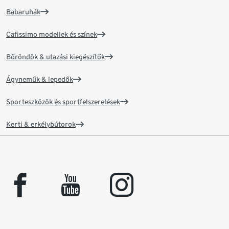
Babaruhák
Cafissimo modellek és színek
Bőröndök & utazási kiegészítők
Ágyneműk & lepedők
Sporteszközök és sportfelszerelések
Kerti & erkélybútorok
facebook
youtube
instagram