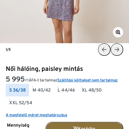
1/5
Női hálóing, paisley mintás
5 995
ÁFA-t tartalmaz
Szállítási költséget nem tartalmaz
Ft
S 36/38
M 40/42
L 44/46
XL 48/50
XXL 52/54
A megfelelő méret meghatározása
Mennyiség
Kosárba