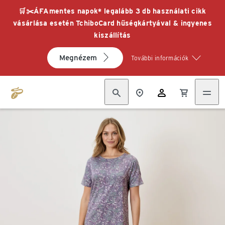
🛒✂️ÁFAmentes napok* legalább 3 db használati cikk
vásárlása esetén TchiboCard hűségkártyával & ingyenes
kiszállítás
Megnézem
További információk