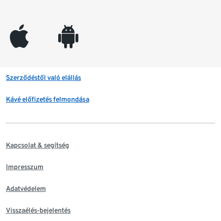
appleinc
android
Szerződéstől való elállás
Kávé előfizetés felmondása
Kapcsolat & segítség
Impresszum
Adatvédelem
Visszaélés-bejelentés