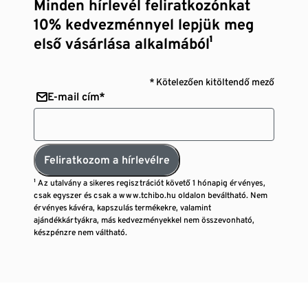
Minden hírlevél feliratkozónkat
10% kedvezménnyel lepjük meg
első vásárlása alkalmából¹
* Kötelezően kitöltendő mező
E-mail cím*
Feliratkozom a hírlevélre
¹ Az utalvány a sikeres regisztrációt követő 1 hónapig érvényes,
csak egyszer és csak a www.tchibo.hu oldalon beváltható. Nem
érvényes kávéra, kapszulás termékekre, valamint
ajándékkártyákra, más kedvezményekkel nem összevonható,
készpénzre nem váltható.