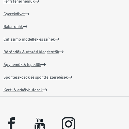
Férfi fehérneműk
Gyerekdivat
Babaruhák
Cafissimo modellek és színek
Bőröndök & utazási kiegészítők
Ágyneműk & lepedők
Sporteszközök és sportfelszerelések
Kerti & erkélybútorok
facebook
youtube
instagram