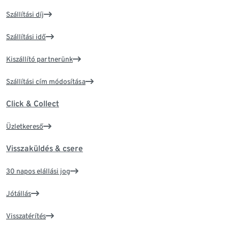
Szállítási díj
Szállítási idő
Kiszállító partnerünk
Szállítási cím módosítása
Click & Collect
Üzletkereső
Visszaküldés & csere
30 napos elállási jog
Jótállás
Visszatérítés