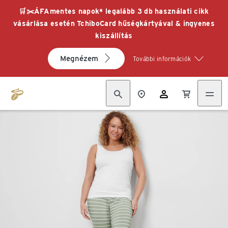
🛒✂️ÁFAmentes napok* legalább 3 db használati cikk
vásárlása esetén TchiboCard hűségkártyával & ingyenes
kiszállítás
Megnézem
További információk