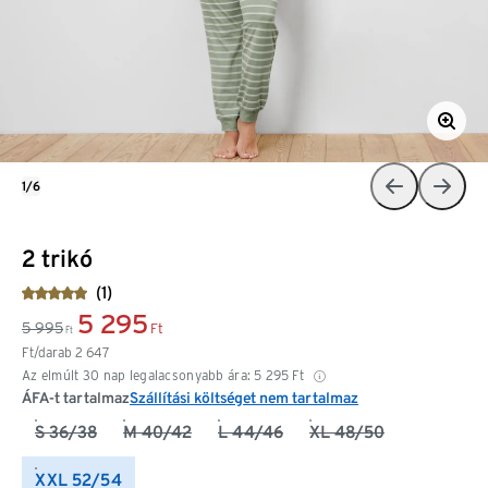
1/6
2 trikó
(1)
5 295
5 995
Ft
Ft
Ft/darab
2 647
Az elmúlt 30 nap legalacsonyabb ára:
5 295
Ft
ÁFA-t tartalmaz
Szállítási költséget nem tartalmaz
S 36/38
M 40/42
L 44/46
XL 48/50
XXL 52/54