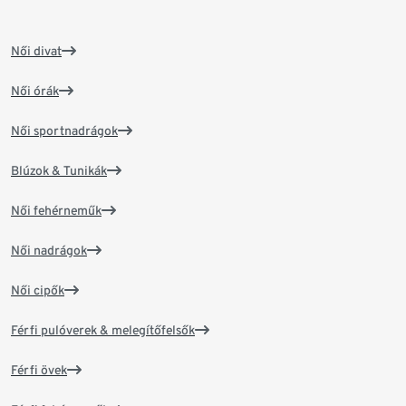
Női divat
Női órák
Női sportnadrágok
Blúzok & Tunikák
Női fehérneműk
Női nadrágok
Női cipők
Férfi pulóverek & melegítőfelsők
Férfi övek