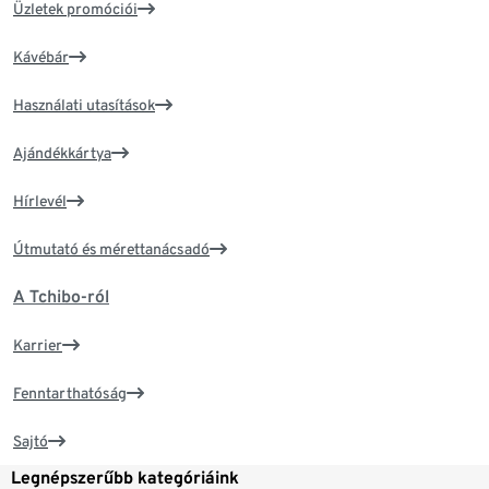
Üzletek promóciói
Kávébár
Használati utasítások
Ajándékkártya
Hírlevél
Útmutató és mérettanácsadó
A Tchibo-ról
Karrier
Fenntarthatóság
Sajtó
Legnépszerűbb kategóriáink