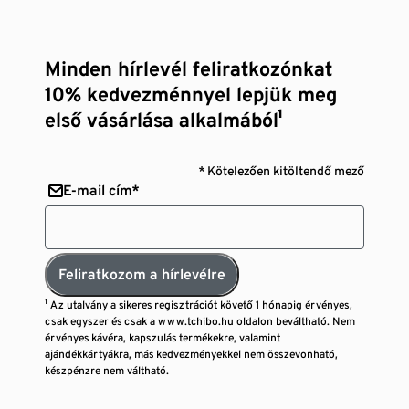
Minden hírlevél feliratkozónkat
10% kedvezménnyel lepjük meg
első vásárlása alkalmából¹
* Kötelezően kitöltendő mező
E-mail cím*
Feliratkozom a hírlevélre
¹ Az utalvány a sikeres regisztrációt követő 1 hónapig érvényes,
csak egyszer és csak a www.tchibo.hu oldalon beváltható. Nem
érvényes kávéra, kapszulás termékekre, valamint
ajándékkártyákra, más kedvezményekkel nem összevonható,
készpénzre nem váltható.