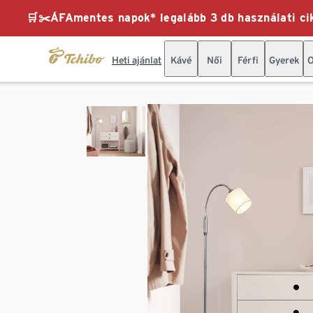
🛒✂️ÁFAmentes napok* legalább 3 db használati cik
Heti ajánlat
Kávé
Női
Férfi
Gyerek
O