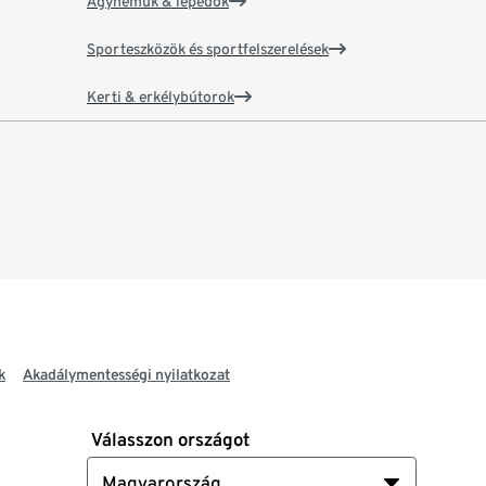
Ágyneműk & lepedők
Sporteszközök és sportfelszerelések
Kerti & erkélybútorok
k
Akadálymentességi nyilatkozat
Válasszon országot
Magyarország