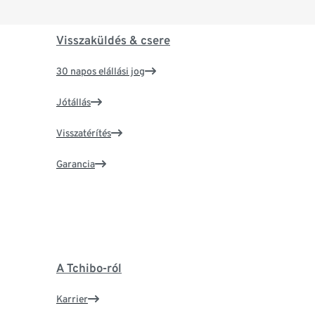
Visszaküldés & csere
30 napos elállási jog
Jótállás
Visszatérítés
Garancia
A Tchibo-ról
Karrier