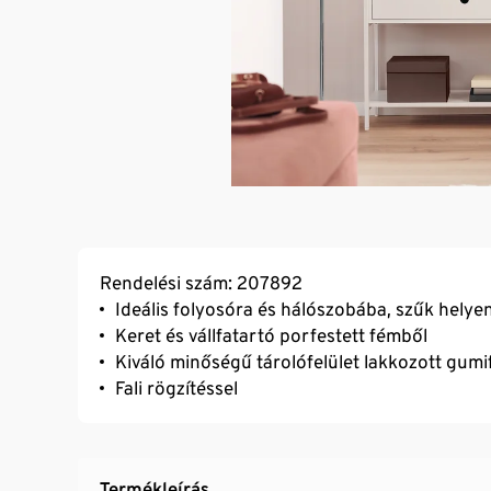
Rendelési szám: 207892
Ideális folyosóra és hálószobába, szűk helyen
Keret és vállfatartó porfestett fémből
Kiváló minőségű tárolófelület lakkozott gumi
Fali rögzítéssel
Termékleírás