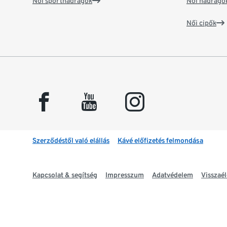
Női sportnadrágok
Női nadrágo
Női cipők
facebook
youtube
instagram
Szerződéstől való elállás
Kávé előfizetés felmondása
Kapcsolat & segítség
Impresszum
Adatvédelem
Visszaél