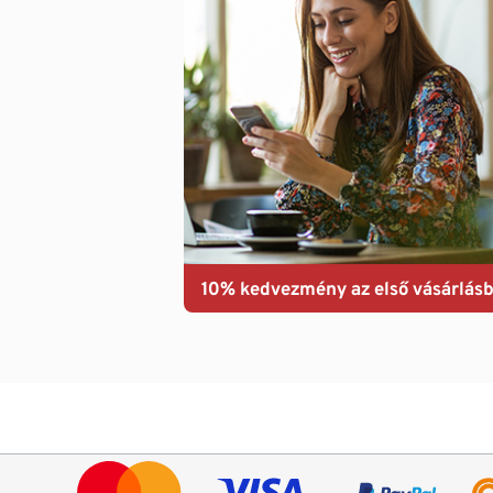
10% kedvezmény az első vásárlásb