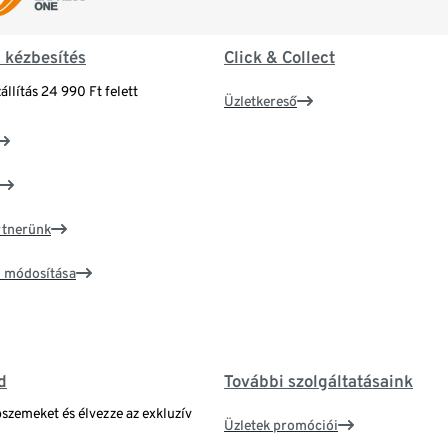
& kézbesítés
Click & Collect
állítás 24 990 Ft felett
Üzletkereső
artnerünk
ím módosítása
d
További szolgáltatásaink
bszemeket és élvezze az exkluzív
Üzletek promóciói