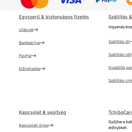
Egyszerű & biztonságos fizetés
Szállítás 
Ingyenes kisz
Utánvét
Szállítási díj
Bankkártya
Szállítási idő
PayPal
Kiszállító p
Előrefizetés
Szállítási c
Kapcsolat & segítség
TchiboCar
Gyűjtse a ba
Kapcsolati űrlap
előnyöket.