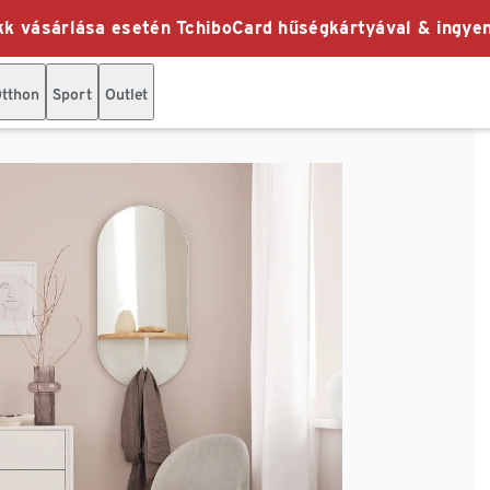
k vásárlása esetén TchiboCard hűségkártyával & ingyen
tthon
Sport
Outlet