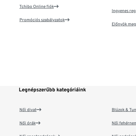
Tchibo Online fiók
Ingyenes reg
Promóciós szabályzatok
Előnyök meg
Legnépszerűbb kategóriáink
Női divat
Blúzok & Tun
Női órák
Női fehérne