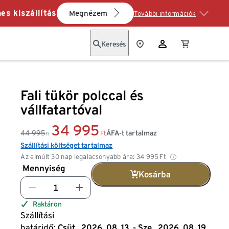
es kiszállítás
Megnézem
További információk
Keresés
Fali tükör polccal és
vállfatartóval
34 995
44 995
ÁFA-t tartalmaz
Ft
Ft
Szállítási költséget tartalmaz
Az elmúlt 30 nap legalacsonyabb ára:
34 995
Ft
Mennyiség
Kosárba
Raktáron
Szállítási
határidő:
Csüt., 2026. 08. 13. - Sze., 2026. 08. 19.