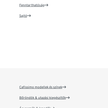
Fenntarthatóság
Sajtó
Cafissimo modellek és színek
Bőröndök & utazási kiegészítők