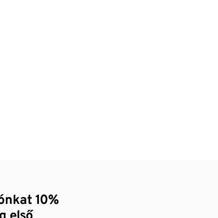
zónkat 10%
g első