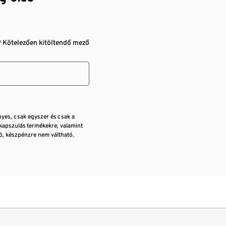
* Kötelezően kitöltendő mező
nyes, csak egyszer és csak a
kapszulás termékekre, valamint
, készpénzre nem váltható.