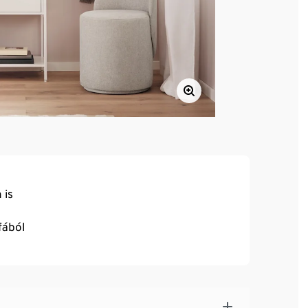
 is
fából