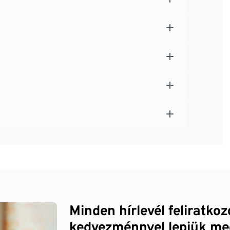
Minden hírlevél feliratko
kedvezménnyel lepjük me