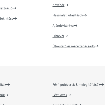
Kávébár
isztráció
Használati utasítások
tekintése
Ajándékkártya
Hírlevél
Útmutató és mérettanácsadó
ikák
Férfi pulóverek & melegítőfelsők
műk
Férfi övek