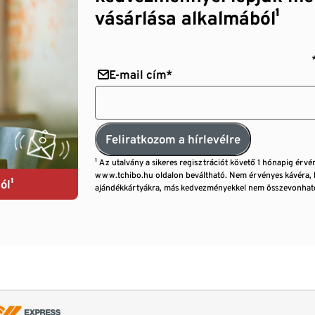
vásárlása alkalmából¹
E-mail cím*
Feliratkozom a hírlevélre
¹ Az utalvány a sikeres regisztrációt követő 1 hónapig érvé
www.tchibo.hu oldalon beváltható. Nem érvényes kávéra, 
ól¹
ajándékkártyákra, más kedvezményekkel nem összevonható