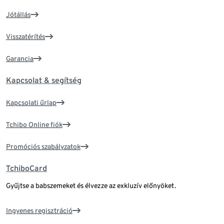
Jótállás
Visszatérítés
Garancia
Kapcsolat & segítség
Kapcsolati űrlap
Tchibo Online fiók
Promóciós szabályzatok
TchiboCard
Gyűjtse a babszemeket és élvezze az exkluzív előnyöket.
Ingyenes regisztráció