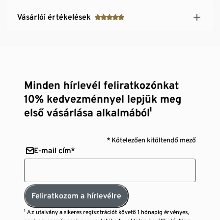
Vásárlói értékelések
Minden hírlevél feliratkozónkat
10% kedvezménnyel lepjük meg
első vásárlása alkalmából¹
* Kötelezően kitöltendő mező
E-mail cím*
Feliratkozom a hírlevélre
¹ Az utalvány a sikeres regisztrációt követő 1 hónapig érvényes,