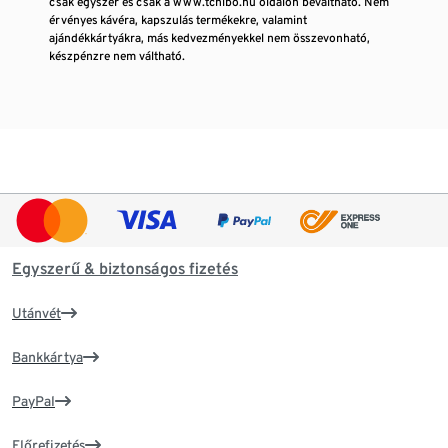
csak egyszer és csak a www.tchibo.hu oldalon beváltható. Nem
érvényes kávéra, kapszulás termékekre, valamint
ajándékkártyákra, más kedvezményekkel nem összevonható,
készpénzre nem váltható.
Egyszerű & biztonságos fizetés
Utánvét
Bankkártya
PayPal
Előrefizetés