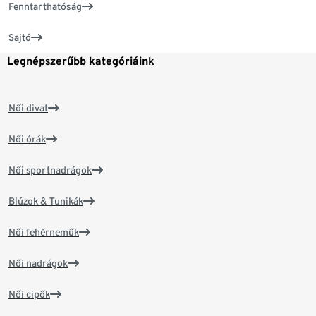
Fenntarthatóság
Sajtó
Legnépszerűbb kategóriáink
Női divat
Női órák
Női sportnadrágok
Blúzok & Tunikák
Női fehérneműk
Női nadrágok
Női cipők