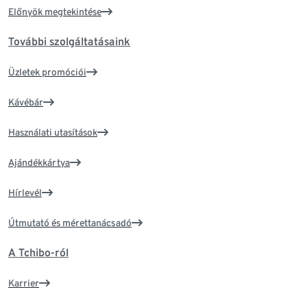
Előnyök megtekintése
További szolgáltatásaink
Üzletek promóciói
Kávébár
Használati utasítások
Ajándékkártya
Hírlevél
Útmutató és mérettanácsadó
A Tchibo-ról
Karrier