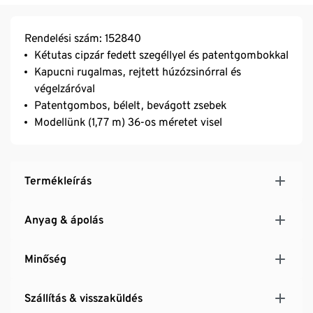
Rendelési szám: 152840
Kétutas cipzár fedett szegéllyel és patentgombokkal
Kapucni rugalmas, rejtett húzózsinórral és
végelzáróval
Patentgombos, bélelt, bevágott zsebek
Modellünk (1,77 m) 36-os méretet visel
Termékleírás
Anyag & ápolás
Minőség
Szállítás & visszaküldés