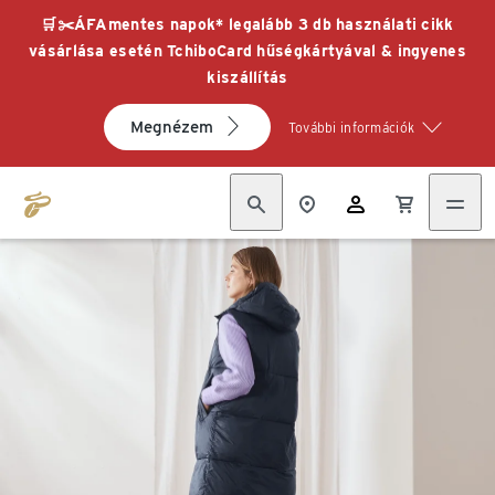
🛒✂️ÁFAmentes napok* legalább 3 db használati cikk
vásárlása esetén TchiboCard hűségkártyával & ingyenes
kiszállítás
Megnézem
További információk