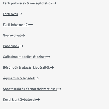
Férfi pulóverek & melegítőfelsők
Férfi övek
Férfi fehérneműk
Gyerekdivat
Babaruhák
Cafissimo modellek és színek
Bőröndök & utazási kiegészítők
Ágyneműk & lepedők
Sporteszközök és sportfelszerelések
Kerti & erkélybútorok