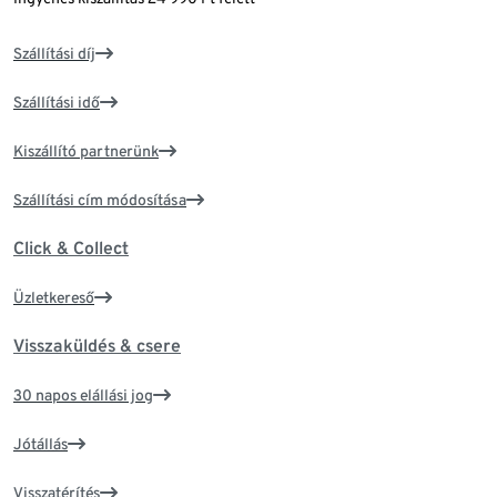
Szállítási díj
Szállítási idő
Kiszállító partnerünk
Szállítási cím módosítása
Click & Collect
Üzletkereső
Visszaküldés & csere
30 napos elállási jog
Jótállás
Visszatérítés