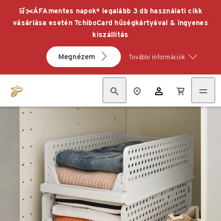
🛒✂️ÁFAmentes napok* legalább 3 db használati cikk
vásárlása esetén TchiboCard hűségkártyával & ingyenes
kiszállítás
Megnézem
További információk