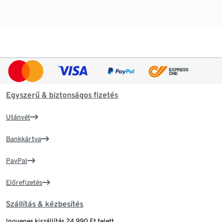
Egyszerű & biztonságos fizetés
Utánvét
Bankkártya
PayPal
Előrefizetés
Szállítás & kézbesítés
Ingyenes kiszállítás 24 990 Ft felett