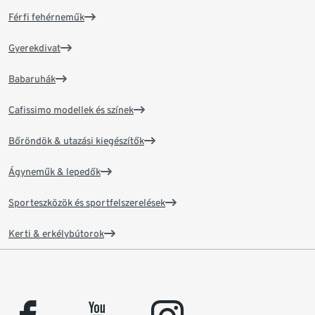
Férfi fehérneműk
Gyerekdivat
Babaruhák
Cafissimo modellek és színek
Bőröndök & utazási kiegészítők
Ágyneműk & lepedők
Sporteszközök és sportfelszerelések
Kerti & erkélybútorok