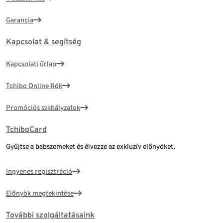
Garancia
Kapcsolat & segítség
Kapcsolati űrlap
Tchibo Online fiók
Promóciós szabályzatok
TchiboCard
Gyűjtse a babszemeket és élvezze az exkluzív előnyöket.
Ingyenes regisztráció
Előnyök megtekintése
További szolgáltatásaink