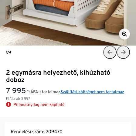
1/4
2 egymásra helyezhető, kihúzható
doboz
7 995
ÁFA-t tartalmaz
Szállítási költséget nem tartalmaz
Ft
Ft/darab
3 997
Pillanatnyilag nem kapható
Rendelési szám: 209470