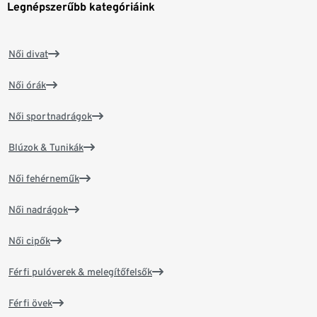
Legnépszerűbb kategóriáink
Női divat
Női órák
Női sportnadrágok
Blúzok & Tunikák
Női fehérneműk
Női nadrágok
Női cipők
Férfi pulóverek & melegítőfelsők
Férfi övek