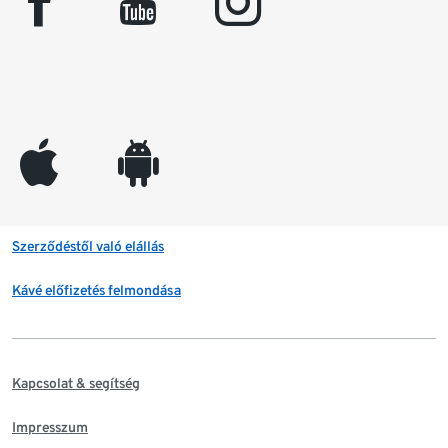
facebook
youtube
instagram
appleinc
android
Szerződéstől való elállás
Kávé előfizetés felmondása
Kapcsolat & segítség
Impresszum