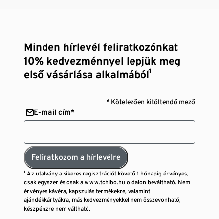
Minden hírlevél feliratkozónkat
10% kedvezménnyel lepjük meg
első vásárlása alkalmából¹
* Kötelezően kitöltendő mező
E-mail cím*
Feliratkozom a hírlevélre
¹ Az utalvány a sikeres regisztrációt követő 1 hónapig érvényes,
csak egyszer és csak a www.tchibo.hu oldalon beváltható. Nem
érvényes kávéra, kapszulás termékekre, valamint
ajándékkártyákra, más kedvezményekkel nem összevonható,
készpénzre nem váltható.