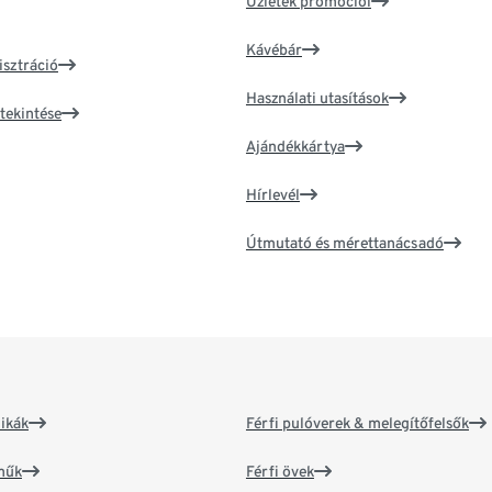
Üzletek promóciói
Kávébár
isztráció
Használati utasítások
tekintése
Ajándékkártya
Hírlevél
Útmutató és mérettanácsadó
ikák
Férfi pulóverek & melegítőfelsők
műk
Férfi övek