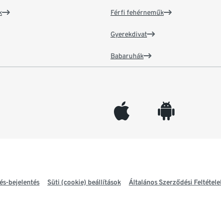
k
Férfi fehérneműk
Gyerekdivat
Babaruhák
appleinc
android
és-bejelentés
Süti (cookie) beállítások
Általános Szerződési Feltétele