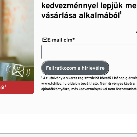
kedvezménnyel lepjük me
vásárlása alkalmából¹
E-mail cím*
Feliratkozom a hírlevélre
¹ Az utalvány a sikeres regisztrációt követő 1 hónapig érvé
www.tchibo.hu oldalon beváltható. Nem érvényes kávéra, 
ól¹
ajándékkártyákra, más kedvezményekkel nem összevonható