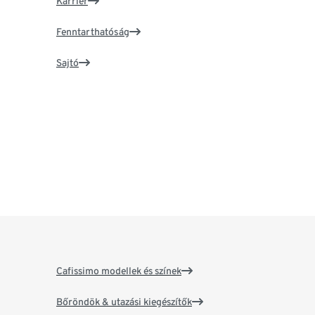
Karrier
Fenntarthatóság
Sajtó
Cafissimo modellek és színek
Bőröndök & utazási kiegészítők