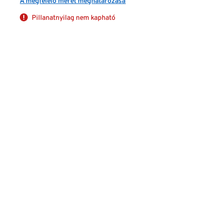
A megfelelő méret meghatározása
Pillanatnyilag nem kapható