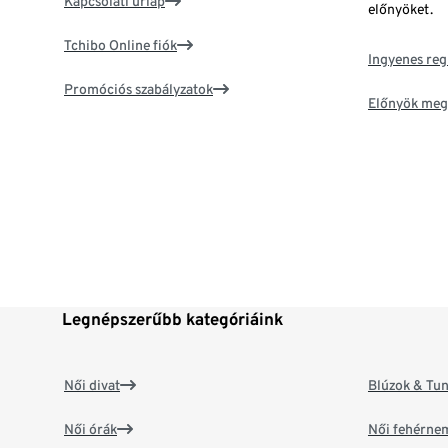
Kapcsolati űrlap
előnyöket.
Tchibo Online fiók
Ingyenes reg
Promóciós szabályzatok
Előnyök meg
Legnépszerűbb kategóriáink
Női divat
Blúzok & Tun
Női órák
Női fehérne