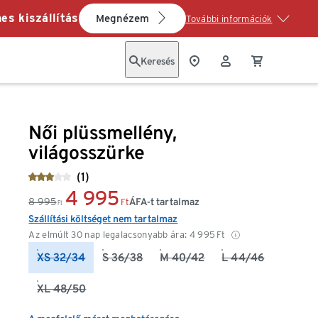
es kiszállítás
Megnézem
További információk
Keresés
Női plüssmellény,
világosszürke
(1)
4 995
8 995
ÁFA-t tartalmaz
Ft
Ft
Szállítási költséget nem tartalmaz
Az elmúlt 30 nap legalacsonyabb ára:
4 995
Ft
XS 32/34
S 36/38
M 40/42
L 44/46
XL 48/50