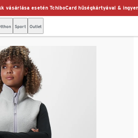
k vásárlása esetén TchiboCard hűségkártyával & ingyen
tthon
Sport
Outlet