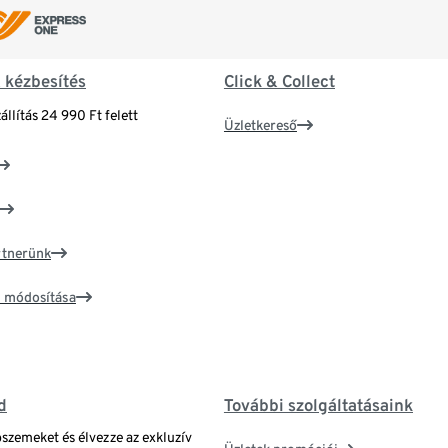
& kézbesítés
Click & Collect
állítás 24 990 Ft felett
Üzletkereső
artnerünk
ím módosítása
d
További szolgáltatásaink
bszemeket és élvezze az exkluzív