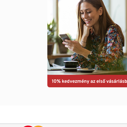
10% kedvezmény az első vásárlásb