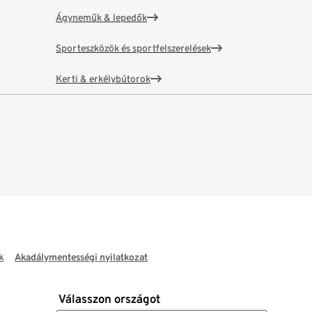
Ágyneműk & lepedők
Sporteszközök és sportfelszerelések
Kerti & erkélybútorok
k
Akadálymentességi nyilatkozat
Válasszon országot