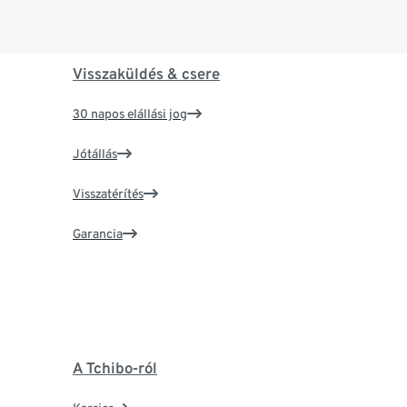
Visszaküldés & csere
30 napos elállási jog
Jótállás
Visszatérítés
Garancia
A Tchibo-ról