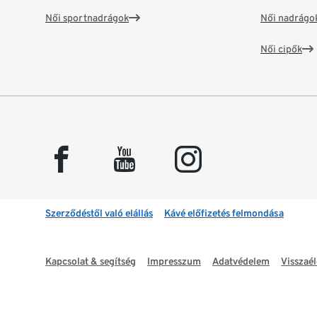
Női sportnadrágok
Női nadrágo
Női cipők
facebook
youtube
instagram
Szerződéstől való elállás
Kávé előfizetés felmondása
Kapcsolat & segítség
Impresszum
Adatvédelem
Visszaél