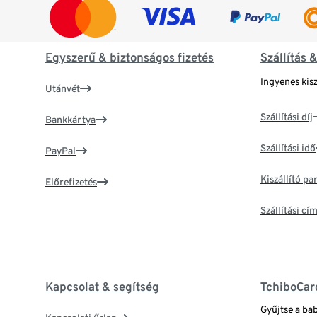
Egyszerű & biztonságos fizetés
Szállítás 
Ingyenes kisz
Utánvét
Szállítási díj
Bankkártya
Szállítási idő
PayPal
Kiszállító p
Előrefizetés
Szállítási c
Kapcsolat & segítség
TchiboCar
Gyűjtse a ba