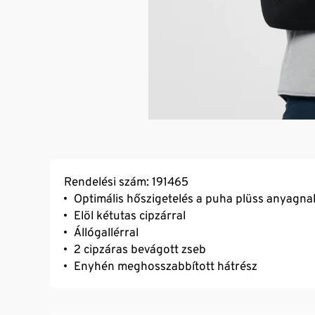
Rendelési szám: 191465
Optimális hőszigetelés a puha plüss anyagn
Elöl kétutas cipzárral
Állógallérral
2 cipzáras bevágott zseb
Enyhén meghosszabbított hátrész