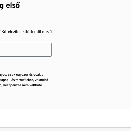
g első
* Kötelezően kitöltendő mező
nyes, csak egyszer és csak a
kapszulás termékekre, valamint
, készpénzre nem váltható.