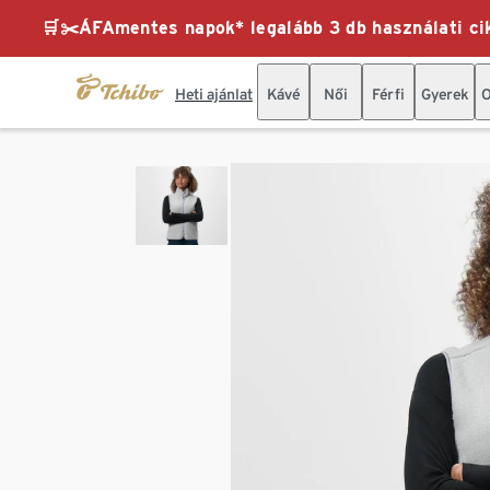
🛒✂️ÁFAmentes napok* legalább 3 db használati cik
Heti ajánlat
Kávé
Női
Férfi
Gyerek
O