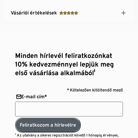
Vásárlói értékelések
Minden hírlevél feliratkozónkat
10% kedvezménnyel lepjük meg
első vásárlása alkalmából¹
* Kötelezően kitöltendő mező
E-mail cím*
Feliratkozom a hírlevélre
¹ Az utalvány a sikeres regisztrációt követő 1 hónapig érvényes,