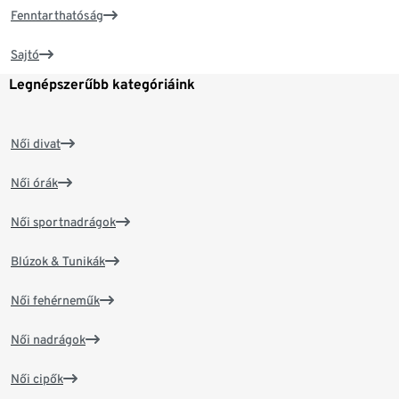
Fenntarthatóság
Sajtó
Legnépszerűbb kategóriáink
Női divat
Női órák
Női sportnadrágok
Blúzok & Tunikák
Női fehérneműk
Női nadrágok
Női cipők