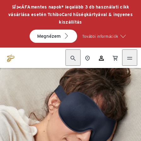
🛒✂️ÁFAmentes napok* legalább 3 db használati cikk
vásárlása esetén TchiboCard hűségkártyával & ingyenes
kiszállítás
Megnézem
További információk