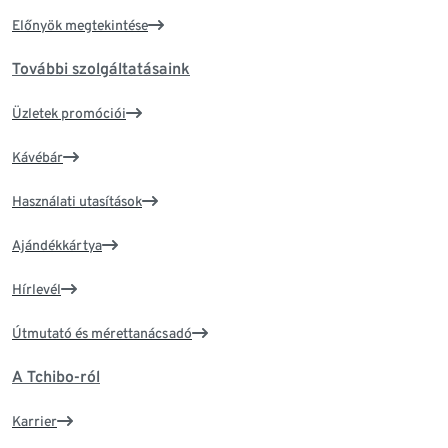
Előnyök megtekintése
További szolgáltatásaink
Üzletek promóciói
Kávébár
Használati utasítások
Ajándékkártya
Hírlevél
Útmutató és mérettanácsadó
A Tchibo-ról
Karrier