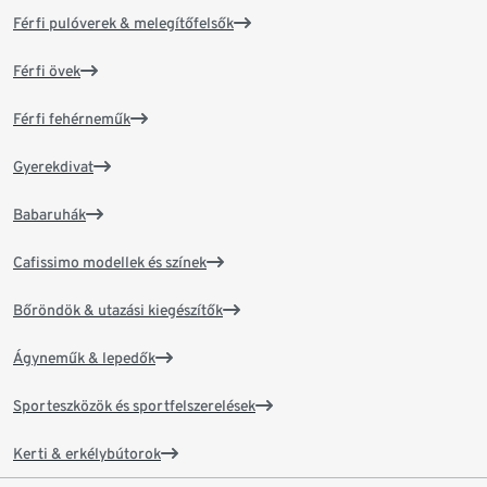
Férfi pulóverek & melegítőfelsők
Férfi övek
Férfi fehérneműk
Gyerekdivat
Babaruhák
Cafissimo modellek és színek
Bőröndök & utazási kiegészítők
Ágyneműk & lepedők
Sporteszközök és sportfelszerelések
Kerti & erkélybútorok