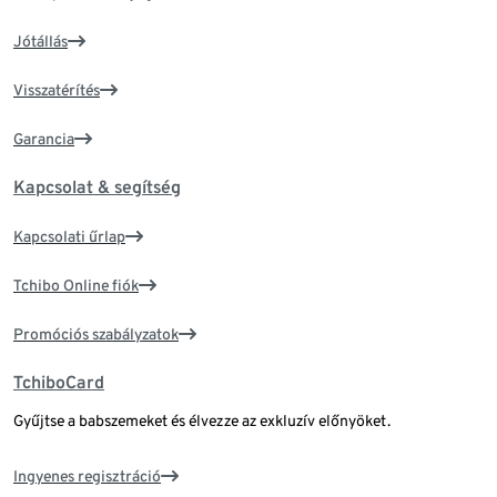
Jótállás
Visszatérítés
Garancia
Kapcsolat & segítség
Kapcsolati űrlap
Tchibo Online fiók
Promóciós szabályzatok
TchiboCard
Gyűjtse a babszemeket és élvezze az exkluzív előnyöket.
Ingyenes regisztráció