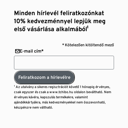
Minden hírlevél feliratkozónkat
10% kedvezménnyel lepjük meg
első vásárlása alkalmából¹
* Kötelezően kitöltendő mező
E-mail cím*
Feliratkozom a hírlevélre
¹ Az utalvány a sikeres regisztrációt követő 1 hónapig érvényes,
csak egyszer és csak a www.tchibo.hu oldalon beváltható. Nem
érvényes kávéra, kapszulás termékekre, valamint
ajándékkártyákra, más kedvezményekkel nem összevonható,
készpénzre nem váltható.