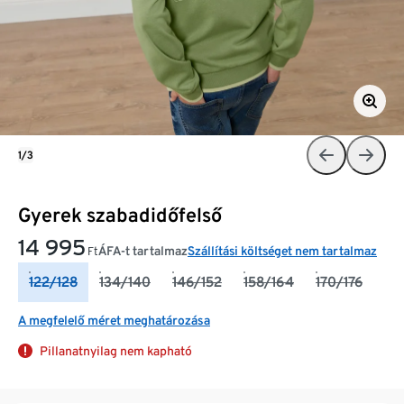
1/3
Gyerek szabadidőfelső
14 995
ÁFA-t tartalmaz
Szállítási költséget nem tartalmaz
Ft
122/128
134/140
146/152
158/164
170/176
A megfelelő méret meghatározása
Pillanatnyilag nem kapható