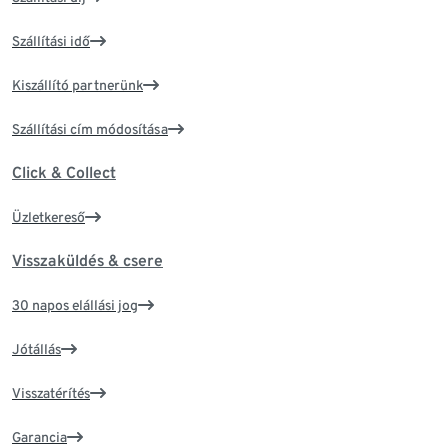
Szállítási idő
Kiszállító partnerünk
Szállítási cím módosítása
Click & Collect
Üzletkereső
Visszaküldés & csere
30 napos elállási jog
Jótállás
Visszatérítés
Garancia