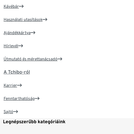
Kávébár
Használati utasítások
Ajándékkártya
Hírlevél
Útmutató és mérettanácsadó
A Tchibo-ról
Karrier
Fenntarthatóság
Sajtó
Legnépszerűbb kategóriáink