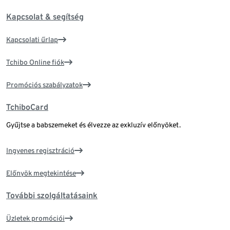
Kapcsolat & segítség
Kapcsolati űrlap
Tchibo Online fiók
Promóciós szabályzatok
TchiboCard
Gyűjtse a babszemeket és élvezze az exkluzív előnyöket.
Ingyenes regisztráció
Előnyök megtekintése
További szolgáltatásaink
Üzletek promóciói