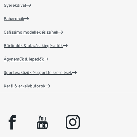
Gyerekdivat
Babaruhák
Cafissimo modellek és színek
Bőröndök & utazási kiegészítők
Ágyneműk & lepedők
Sporteszközök és sportfelszerelések
Kerti & erkélybútorok
facebook
youtube
instagram