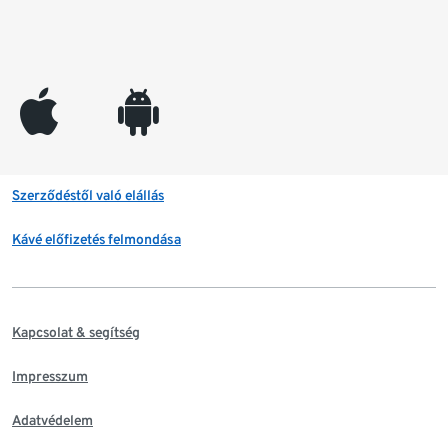
appleinc
android
Szerződéstől való elállás
Kávé előfizetés felmondása
Kapcsolat & segítség
Impresszum
Adatvédelem