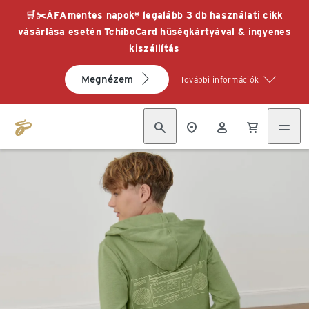
🛒✂️ÁFAmentes napok* legalább 3 db használati cikk
vásárlása esetén TchiboCard hűségkártyával & ingyenes
kiszállítás
Megnézem
További információk