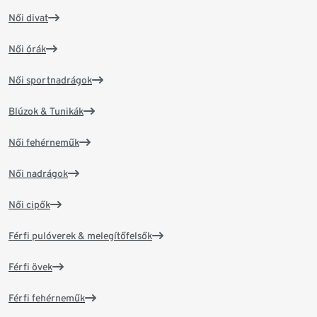
Női divat
Női órák
Női sportnadrágok
Blúzok & Tunikák
Női fehérneműk
Női nadrágok
Női cipők
Férfi pulóverek & melegítőfelsők
Férfi övek
Férfi fehérneműk