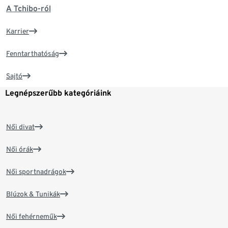
A Tchibo-ról
Karrier
Fenntarthatóság
Sajtó
Legnépszerűbb kategóriáink
Női divat
Női órák
Női sportnadrágok
Blúzok & Tunikák
Női fehérneműk