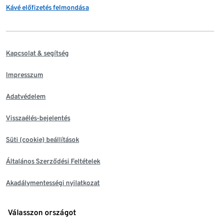
Kávé előfizetés felmondása
Kapcsolat & segítség
Impresszum
Adatvédelem
Visszaélés-bejelentés
Süti (cookie) beállítások
Általános Szerződési Feltételek
Akadálymentességi nyilatkozat
Válasszon országot