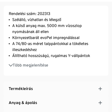
Rendelési szám: 202313
Szélálló, vízhatlan és lélegző
A külső anyag max. 5000 mm vízoszlop
nyomásának áll ellen
Környezetbarát evoPel impregnálással
A 74/80-as méret talppántokkal a tökéletes
illeszkedéshez
Állítható hosszúságú, rugalmas Y-vállpántok
Oldalt patentgombokkal a bőség állításához
Több megjelenítése
A könnyű taftbélésnek köszönhetően könnyen fel-
és levehető
Lezárt varrások
Feliratozható névcímke
Termékleírás
Mutatós fényvisszaverő elemek a combon
Anyag & ápolás