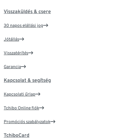
Visszaküldés & csere
30 napos elállási jog
Jótállás
Visszatérítés
Garancia
Kapcsolat & segítség
Kapcsolati űrlap
Tchibo Online fiók
Promóciós szabályzatok
TchiboCard