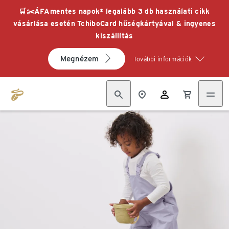
🛒✂️ÁFAmentes napok* legalább 3 db használati cikk
vásárlása esetén TchiboCard hűségkártyával & ingyenes
kiszállítás
Megnézem
További információk