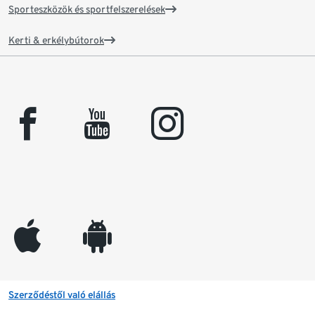
Sporteszközök és sportfelszerelések
Kerti & erkélybútorok
facebook
youtube
instagram
appleinc
android
Szerződéstől való elállás