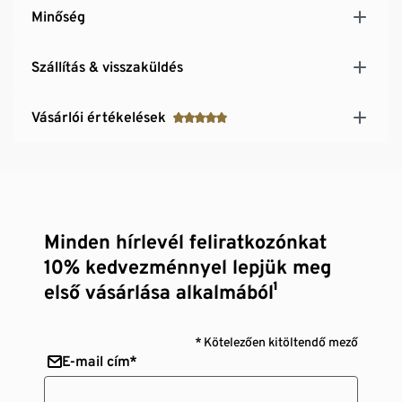
Minőség
Szállítás & visszaküldés
Vásárlói értékelések
Minden hírlevél feliratkozónkat
10% kedvezménnyel lepjük meg
első vásárlása alkalmából¹
* Kötelezően kitöltendő mező
E-mail cím*