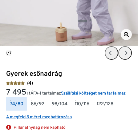
1/7
Gyerek esőnadrág
(4)
7 495
ÁFA-t tartalmaz
Szállítási költséget nem tartalmaz
Ft
74/80
86/92
98/104
110/116
122/128
A megfelelő méret meghatározása
Pillanatnyilag nem kapható