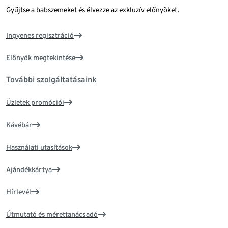
Gyűjtse a babszemeket és élvezze az exkluzív előnyöket.
Ingyenes regisztráció
Előnyök megtekintése
További szolgáltatásaink
Üzletek promóciói
Kávébár
Használati utasítások
Ajándékkártya
Hírlevél
Útmutató és mérettanácsadó