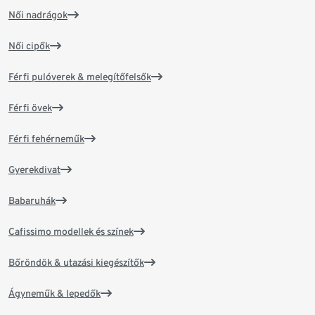
Női nadrágok
Női cipők
Férfi pulóverek & melegítőfelsők
Férfi övek
Férfi fehérneműk
Gyerekdivat
Babaruhák
Cafissimo modellek és színek
Bőröndök & utazási kiegészítők
Ágyneműk & lepedők