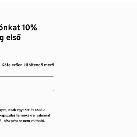
zónkat 10%
g első
* Kötelezően kitöltendő mező
nyes, csak egyszer és csak a
kapszulás termékekre, valamint
, készpénzre nem váltható.