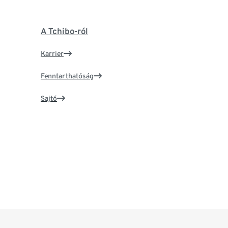
A Tchibo-ról
Karrier
Fenntarthatóság
Sajtó