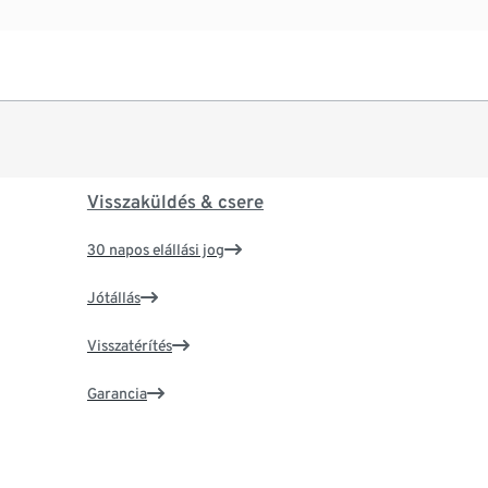
Visszaküldés & csere
30 napos elállási jog
Jótállás
Visszatérítés
Garancia