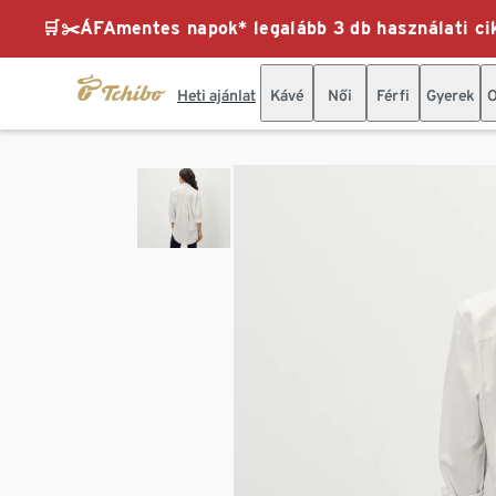
🛒✂️ÁFAmentes napok* legalább 3 db használati cik
Heti ajánlat
Kávé
Női
Férfi
Gyerek
O