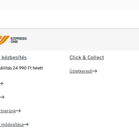
& kézbesítés
Click & Collect
állítás 24 990 Ft felett
Üzletkereső
artnerünk
ím módosítása