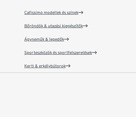
Cafissimo modellek és színek
Bőröndök & utazási kiegészítők
Ágyneműk & lepedők
Sporteszközök és sportfelszerelések
Kerti & erkélybútorok