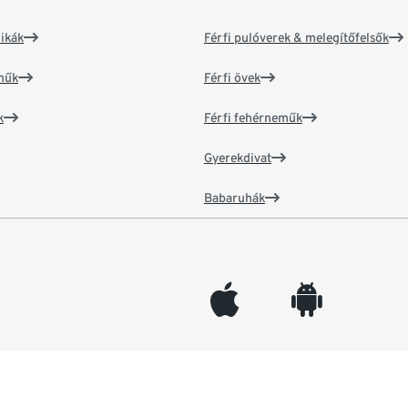
ikák
Férfi pulóverek & melegítőfelsők
műk
Férfi övek
k
Férfi fehérneműk
Gyerekdivat
Babaruhák
appleinc
android