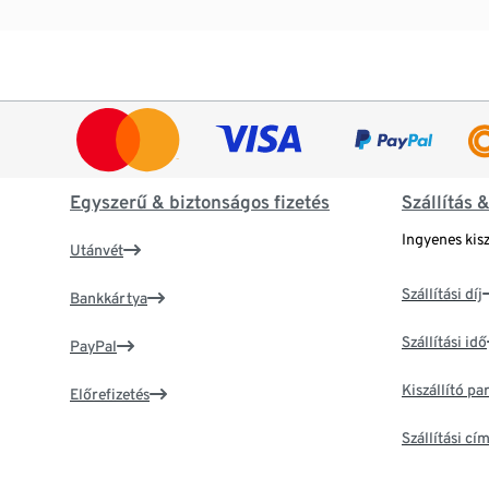
Egyszerű & biztonságos fizetés
Szállítás 
Ingyenes kisz
Utánvét
Szállítási díj
Bankkártya
Szállítási idő
PayPal
Kiszállító p
Előrefizetés
Szállítási c