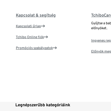
Kapcsolat & segítség
TchiboCar
Gyűjtse a ba
Kapcsolati űrlap
előnyöket.
Tchibo Online fiók
Ingyenes reg
Promóciós szabályzatok
Előnyök meg
Legnépszerűbb kategóriáink