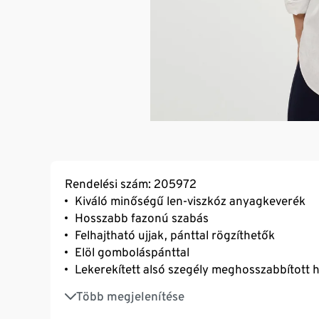
Rendelési szám: 205972
Kiváló minőségű len-viszkóz anyagkeverék
Hosszabb fazonú szabás
Felhajtható ujjak, pánttal rögzíthetők
Elöl gomboláspánttal
Lekerekített alsó szegély meghosszabbított h
Passzés hátrész szembehajtással
Több megjelenítése
Az ujjak végén gombos kézelő