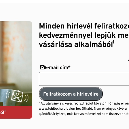
Minden hírlevél feliratko
kedvezménnyel lepjük me
vásárlása alkalmából¹
E-mail cím*
Feliratkozom a hírlevélre
¹ Az utalvány a sikeres regisztrációt követő 1 hónapig érvé
www.tchibo.hu oldalon beváltható. Nem érvényes kávéra, 
ól¹
ajándékkártyákra, más kedvezményekkel nem összevonható