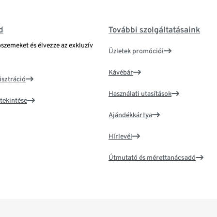
d
További szolgáltatásaink
bszemeket és élvezze az exkluzív
Üzletek promóciói
Kávébár
isztráció
Használati utasítások
tekintése
Ajándékkártya
Hírlevél
Útmutató és mérettanácsadó