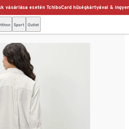
k vásárlása esetén TchiboCard hűségkártyával & ingyen
tthon
Sport
Outlet