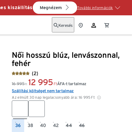
es kiszállítás
Megnézem
További információk
Keresés
Női hosszú blúz, lenvászonnal,
fehér
(2)
12 995
16 995
ÁFA-t tartalmaz
Ft
Ft
Szállítási költséget nem tartalmaz
Az elmúlt 30 nap legalacsonyabb ára:
16 995
Ft
36
38
40
42
44
46