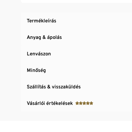
Rávarrt mellzseb
Termékleírás
Anyag & ápolás
Lenvászon
Minőség
Szállítás & visszaküldés
Vásárlói értékelések