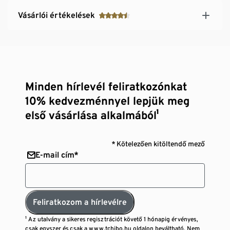
Vásárlói értékelések
Minden hírlevél feliratkozónkat
10% kedvezménnyel lepjük meg
első vásárlása alkalmából¹
* Kötelezően kitöltendő mező
E-mail cím*
Feliratkozom a hírlevélre
¹ Az utalvány a sikeres regisztrációt követő 1 hónapig érvényes,
csak egyszer és csak a www.tchibo.hu oldalon beváltható. Nem