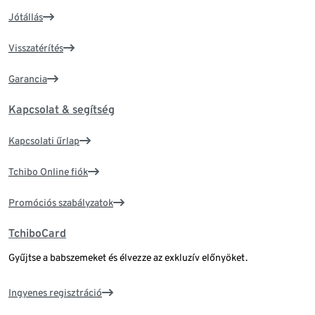
Jótállás
Visszatérítés
Garancia
Kapcsolat & segítség
Kapcsolati űrlap
Tchibo Online fiók
Promóciós szabályzatok
TchiboCard
Gyűjtse a babszemeket és élvezze az exkluzív előnyöket.
Ingyenes regisztráció