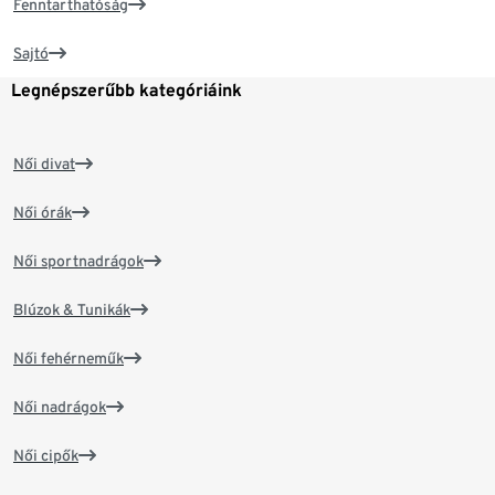
Fenntarthatóság
Sajtó
Legnépszerűbb kategóriáink
Női divat
Női órák
Női sportnadrágok
Blúzok & Tunikák
Női fehérneműk
Női nadrágok
Női cipők