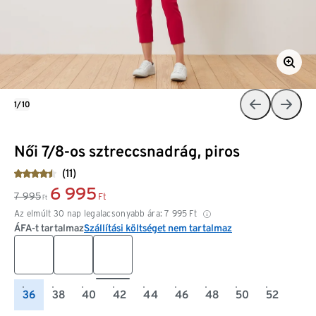
1/10
Női 7/8-os sztreccsnadrág, piros
(11)
6 995
7 995
Ft
Ft
Az elmúlt 30 nap legalacsonyabb ára:
7 995
Ft
ÁFA-t tartalmaz
Szállítási költséget nem tartalmaz
36
38
40
42
44
46
48
50
52