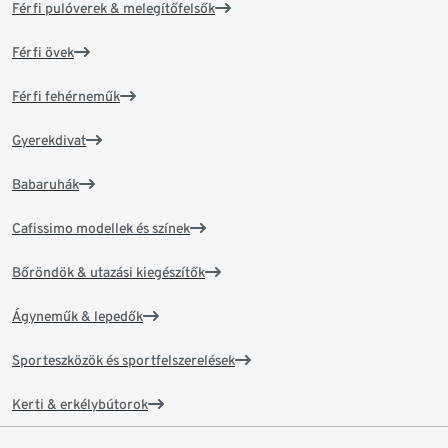
Férfi pulóverek & melegítőfelsők
Férfi övek
Férfi fehérneműk
Gyerekdivat
Babaruhák
Cafissimo modellek és színek
Bőröndök & utazási kiegészítők
Ágyneműk & lepedők
Sporteszközök és sportfelszerelések
Kerti & erkélybútorok