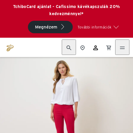
TchiboCard ajánlat - Cafissimo kávékapszulák 20%
kedvezménnyel*
Megnézem
További információk