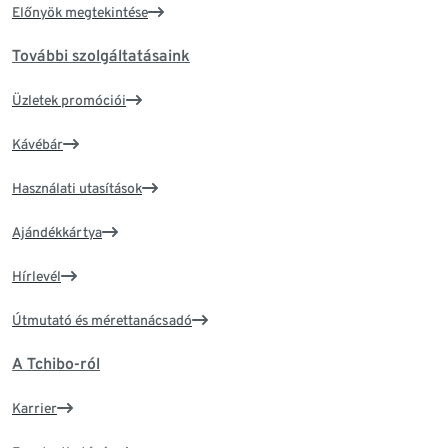
Előnyök megtekintése
További szolgáltatásaink
Üzletek promóciói
Kávébár
Használati utasítások
Ajándékkártya
Hírlevél
Útmutató és mérettanácsadó
A Tchibo-ról
Karrier