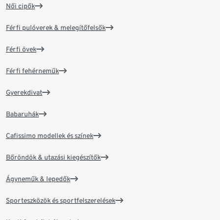
Női cipők
Férfi pulóverek & melegítőfelsők
Férfi övek
Férfi fehérneműk
Gyerekdivat
Babaruhák
Cafissimo modellek és színek
Bőröndök & utazási kiegészítők
Ágyneműk & lepedők
Sporteszközök és sportfelszerelések