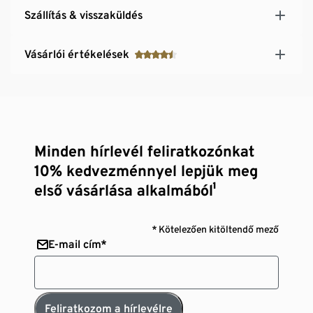
Szállítás & visszaküldés
Vásárlói értékelések
Minden hírlevél feliratkozónkat
10% kedvezménnyel lepjük meg
első vásárlása alkalmából¹
* Kötelezően kitöltendő mező
E-mail cím*
Feliratkozom a hírlevélre