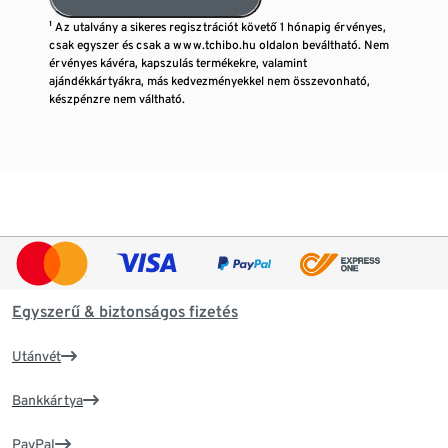
¹ Az utalvány a sikeres regisztrációt követő 1 hónapig érvényes,
csak egyszer és csak a www.tchibo.hu oldalon beváltható. Nem
érvényes kávéra, kapszulás termékekre, valamint
ajándékkártyákra, más kedvezményekkel nem összevonható,
készpénzre nem váltható.
Egyszerű & biztonságos fizetés
Utánvét
Bankkártya
PayPal