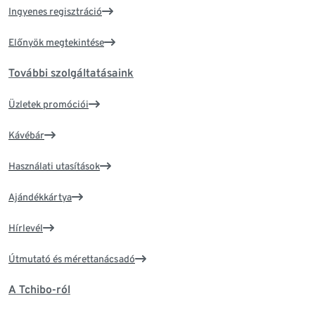
Ingyenes regisztráció
Előnyök megtekintése
További szolgáltatásaink
Üzletek promóciói
Kávébár
Használati utasítások
Ajándékkártya
Hírlevél
Útmutató és mérettanácsadó
A Tchibo-ról