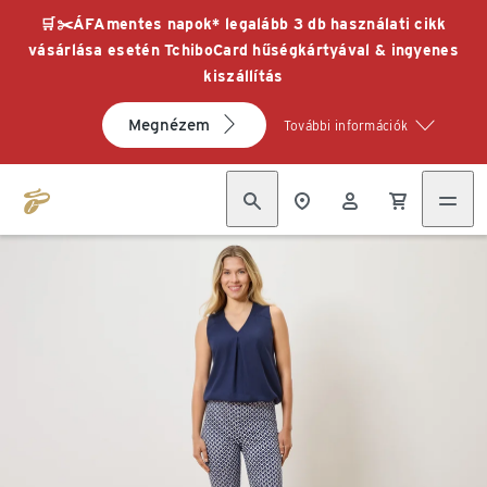
🛒✂️ÁFAmentes napok* legalább 3 db használati cikk
vásárlása esetén TchiboCard hűségkártyával & ingyenes
kiszállítás
Megnézem
További információk