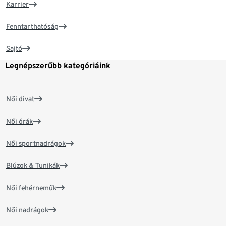
Karrier
Fenntarthatóság
Sajtó
Legnépszerűbb kategóriáink
Női divat
Női órák
Női sportnadrágok
Blúzok & Tunikák
Női fehérneműk
Női nadrágok