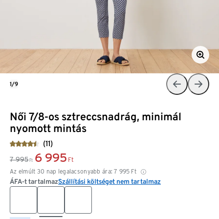
1/9
Női 7/8-os sztreccsnadrág, minimál
nyomott mintás
(11)
6 995
7 995
Ft
Ft
Az elmúlt 30 nap legalacsonyabb ára:
7 995
Ft
ÁFA-t tartalmaz
Szállítási költséget nem tartalmaz