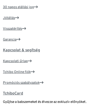
30 napos elállási jog
Jótállás
Visszatérítés
Garancia
Kapcsolat & segítség
Kapcsolati űrlap
Tchibo Online fiók
Promóciós szabályzatok
TchiboCard
Gyűjtse a babszemeket és élvezze az exkluzív előnyöket.