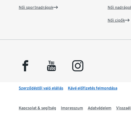
Női sportnadrágok
Női nadrágo
Női cipők
facebook
youtube
instagram
Szerződéstől való elállás
Kávé előfizetés felmondása
Kapcsolat & segítség
Impresszum
Adatvédelem
Visszaél