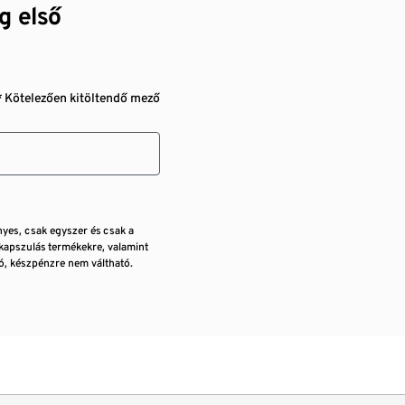
g első
* Kötelezően kitöltendő mező
nyes, csak egyszer és csak a
kapszulás termékekre, valamint
, készpénzre nem váltható.