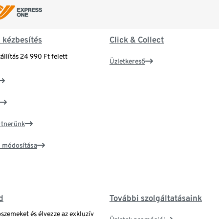
& kézbesítés
Click & Collect
állítás 24 990 Ft felett
Üzletkereső
artnerünk
ím módosítása
d
További szolgáltatásaink
bszemeket és élvezze az exkluzív