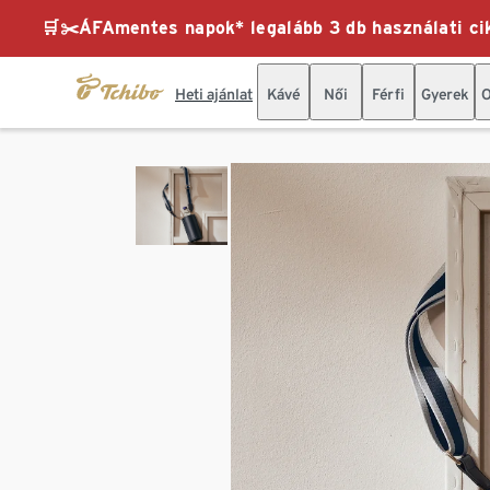
🛒✂️ÁFAmentes napok* legalább 3 db használati cik
Heti ajánlat
Kávé
Női
Férfi
Gyerek
O