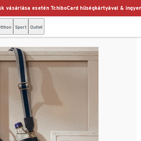
k vásárlása esetén TchiboCard hűségkártyával & ingyen
tthon
Sport
Outlet