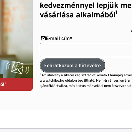
kedvezménnyel lepjük me
vásárlása alkalmából¹
E-mail cím*
Feliratkozom a hírlevélre
¹ Az utalvány a sikeres regisztrációt követő 1 hónapig érvé
www.tchibo.hu oldalon beváltható. Nem érvényes kávéra, 
ól¹
ajándékkártyákra, más kedvezményekkel nem összevonható