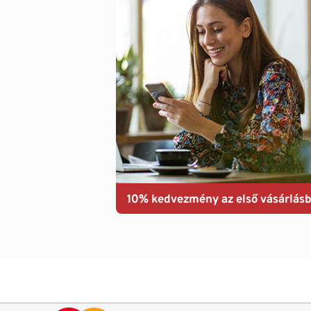
10% kedvezmény az első vásárlásb