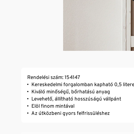
Rendelési szám: 154147
Kereskedelmi forgalomban kapható 0,5 liter
Kiváló minőségű, bőrhatású anyag
Levehető, állítható hosszúságú vállpánt
Elöl finom mintával
Az útközbeni gyors felfrissüléshez