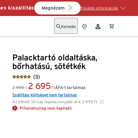
es kiszállítás
Megnézem
További információk
Keresés
Palacktartó oldaltáska,
bőrhatású, sötétkék
(3)
2 695
2 995
ÁFA-t tartalmaz
Ft
Ft
Szállítási költséget nem tartalmaz
Az elmúlt 30 nap legalacsonyabb ára:
2 995
Ft
Pillanatnyilag nem kapható