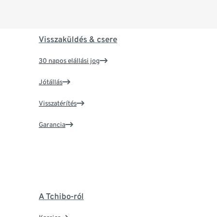
Visszaküldés & csere
30 napos elállási jog
Jótállás
Visszatérítés
Garancia
A Tchibo-ról