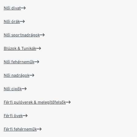
Női divat
Női órák
Női sportnadrágok
Blúzok & Tunikák
Női fehérneműk
Női nadrágok
Női cipők
Férfi pulóverek & melegítőfelsők
Férfi övek
Férfi fehérneműk