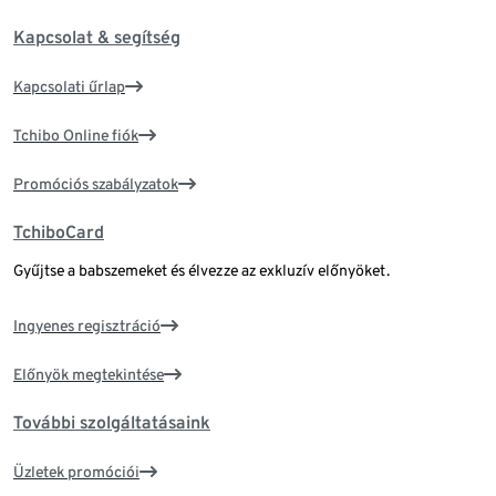
Kapcsolat & segítség
Kapcsolati űrlap
Tchibo Online fiók
Promóciós szabályzatok
TchiboCard
Gyűjtse a babszemeket és élvezze az exkluzív előnyöket.
Ingyenes regisztráció
Előnyök megtekintése
További szolgáltatásaink
Üzletek promóciói