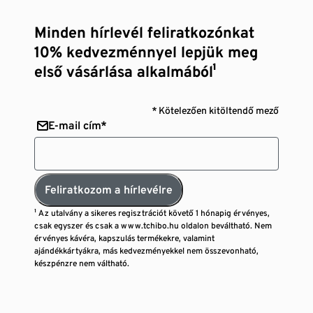
Minden hírlevél feliratkozónkat
10% kedvezménnyel lepjük meg
első vásárlása alkalmából¹
* Kötelezően kitöltendő mező
E-mail cím*
Feliratkozom a hírlevélre
¹ Az utalvány a sikeres regisztrációt követő 1 hónapig érvényes,
csak egyszer és csak a www.tchibo.hu oldalon beváltható. Nem
érvényes kávéra, kapszulás termékekre, valamint
ajándékkártyákra, más kedvezményekkel nem összevonható,
készpénzre nem váltható.