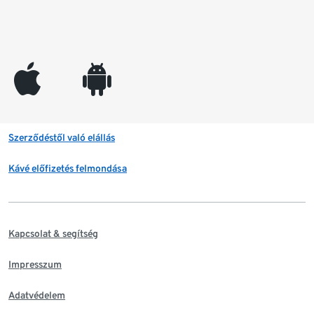
appleinc
android
Szerződéstől való elállás
Kávé előfizetés felmondása
Kapcsolat & segítség
Impresszum
Adatvédelem