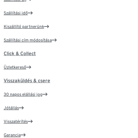
Szállítási idő
Kiszállító partnerünk
Szállítási cím módosítása
Click & Collect
Üzletkereső
Visszaküldés & csere
30 napos elállási jog
Jótállás
Visszatérítés
Garancia