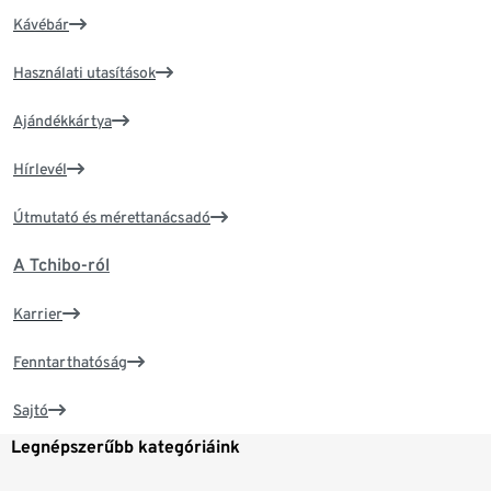
Kávébár
Használati utasítások
Ajándékkártya
Hírlevél
Útmutató és mérettanácsadó
A Tchibo-ról
Karrier
Fenntarthatóság
Sajtó
Legnépszerűbb kategóriáink