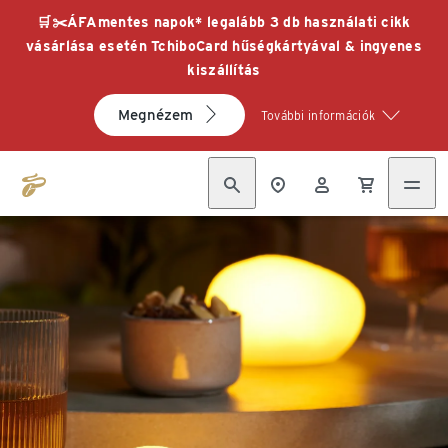
🛒✂️ÁFAmentes napok* legalább 3 db használati cikk
vásárlása esetén TchiboCard hűségkártyával & ingyenes
kiszállítás
Megnézem
További információk