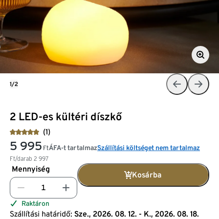
1/2
2 LED-es kültéri díszkő
(1)
5 995
ÁFA-t tartalmaz
Szállítási költséget nem tartalmaz
Ft
Ft/darab
2 997
Mennyiség
Kosárba
Raktáron
Szállítási határidő:
Sze., 2026. 08. 12. - K., 2026. 08. 18.