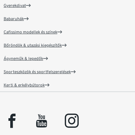
Gyerekdivat
Babaruhák
Cafissimo modellek és színek
Bőröndök & utazási kiegészítők
Ágyneműk & lepedők
Sporteszközök és sportfelszerelések
Kerti & erkélybútorok
facebook
youtube
instagram