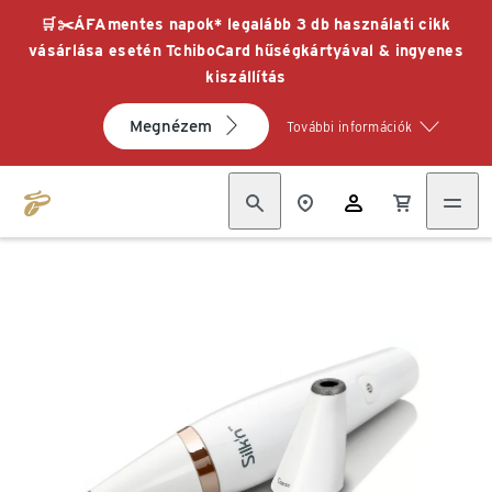
🛒✂️ÁFAmentes napok* legalább 3 db használati cikk
vásárlása esetén TchiboCard hűségkártyával & ingyenes
kiszállítás
Megnézem
További információk