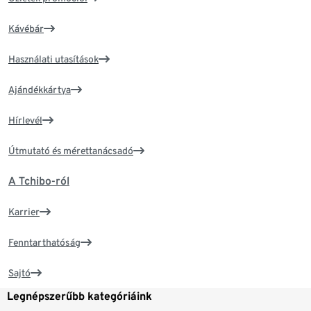
Kávébár
Használati utasítások
Ajándékkártya
Hírlevél
Útmutató és mérettanácsadó
A Tchibo-ról
Karrier
Fenntarthatóság
Sajtó
Legnépszerűbb kategóriáink