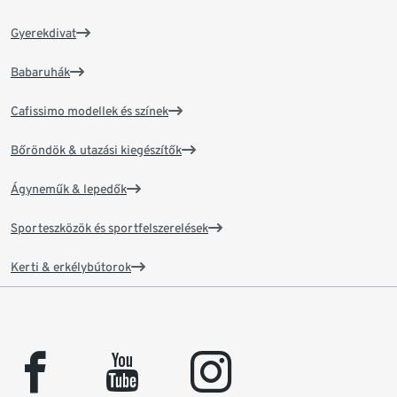
Gyerekdivat
Babaruhák
Cafissimo modellek és színek
Bőröndök & utazási kiegészítők
Ágyneműk & lepedők
Sporteszközök és sportfelszerelések
Kerti & erkélybútorok
facebook
youtube
instagram