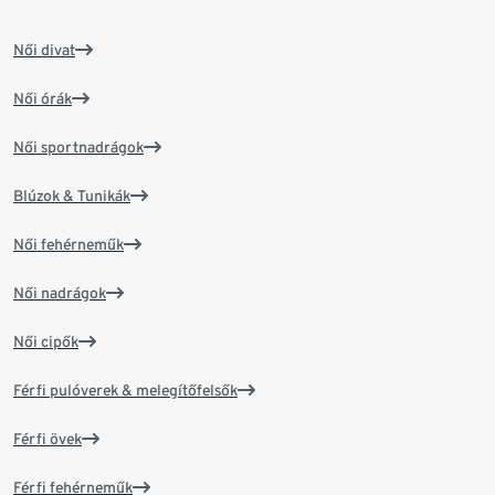
Női divat
Női órák
Női sportnadrágok
Blúzok & Tunikák
Női fehérneműk
Női nadrágok
Női cipők
Férfi pulóverek & melegítőfelsők
Férfi övek
Férfi fehérneműk