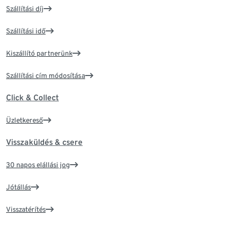
Szállítási díj
Szállítási idő
Kiszállító partnerünk
Szállítási cím módosítása
Click & Collect
Üzletkereső
Visszaküldés & csere
30 napos elállási jog
Jótállás
Visszatérítés