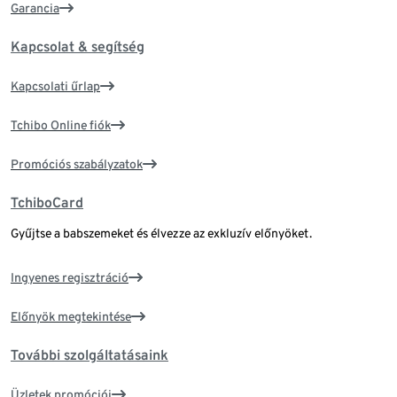
Garancia
Kapcsolat & segítség
Kapcsolati űrlap
Tchibo Online fiók
Promóciós szabályzatok
TchiboCard
Gyűjtse a babszemeket és élvezze az exkluzív előnyöket.
Ingyenes regisztráció
Előnyök megtekintése
További szolgáltatásaink
Üzletek promóciói