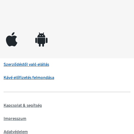
appleinc
android
Szerződéstől való elállás
Kávé előfizetés felmondása
Kapcsolat & segítség
Impresszum
Adatvédelem