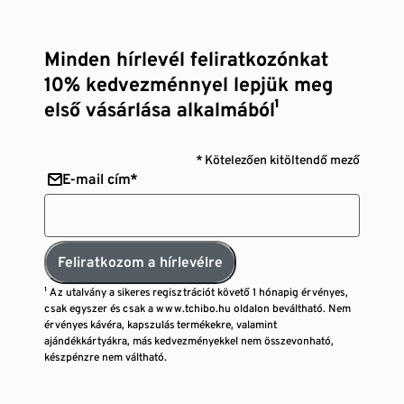
Minden hírlevél feliratkozónkat
10% kedvezménnyel lepjük meg
első vásárlása alkalmából¹
* Kötelezően kitöltendő mező
E-mail cím*
Feliratkozom a hírlevélre
¹ Az utalvány a sikeres regisztrációt követő 1 hónapig érvényes,
csak egyszer és csak a www.tchibo.hu oldalon beváltható. Nem
érvényes kávéra, kapszulás termékekre, valamint
ajándékkártyákra, más kedvezményekkel nem összevonható,
készpénzre nem váltható.