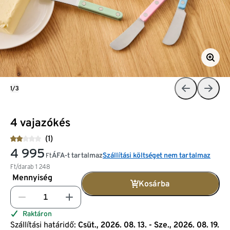
1/3
4 vajazókés
(1)
4 995
ÁFA-t tartalmaz
Szállítási költséget nem tartalmaz
Ft
Ft/darab
1 248
Mennyiség
Kosárba
Raktáron
Szállítási határidő:
Csüt., 2026. 08. 13. - Sze., 2026. 08. 19.