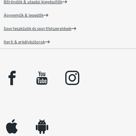
Bőröndök & utazási kiegészítők
Ágyneműk & lepedők
Sporteszközök és sportfelszerelések
Kerti & erkélybútorok
facebook
youtube
instagram
appleinc
android