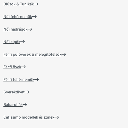
Blúzok & Tunikák
Női fehérneműk
Női nadrágok
Női cipők
Férfi pulóverek & melegítőfelsők
Férfi övek
Férfi fehérneműk
Gyerekdivat
Babaruhák
Cafissimo modellek és színek