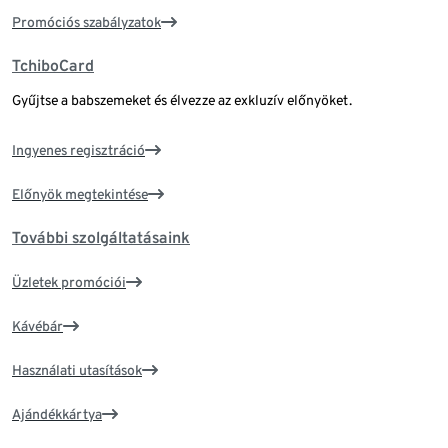
Promóciós szabályzatok
TchiboCard
Gyűjtse a babszemeket és élvezze az exkluzív előnyöket.
Ingyenes regisztráció
Előnyök megtekintése
További szolgáltatásaink
Üzletek promóciói
Kávébár
Használati utasítások
Ajándékkártya