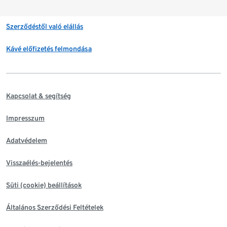
Szerződéstől való elállás
Kávé előfizetés felmondása
Kapcsolat & segítség
Impresszum
Adatvédelem
Visszaélés-bejelentés
Süti (cookie) beállítások
Általános Szerződési Feltételek