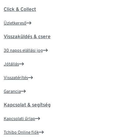
Click & Collect
Üzletkereső
Visszaküldés & csere
30 napos elállási jog
Jótállás
Visszatérítés
Garancia
Kapcsolat & segítség
Kapcsolati űrlap
Tchibo Online fiók