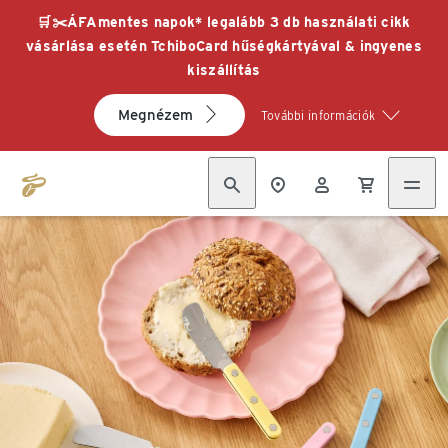
🛒✂️ÁFAmentes napok* legalább 3 db használati cikk
vásárlása esetén TchiboCard hűségkártyával & ingyenes
kiszállítás
Megnézem
További információk