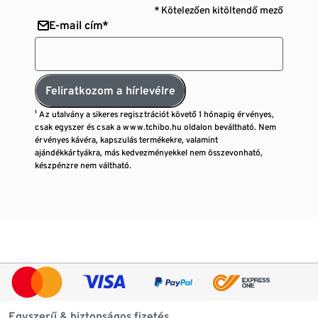
* Kötelezően kitöltendő mező
E-mail cím*
Feliratkozom a hírlevélre
¹ Az utalvány a sikeres regisztrációt követő 1 hónapig érvényes,
csak egyszer és csak a www.tchibo.hu oldalon beváltható. Nem
érvényes kávéra, kapszulás termékekre, valamint
ajándékkártyákra, más kedvezményekkel nem összevonható,
készpénzre nem váltható.
Egyszerű & biztonságos fizetés