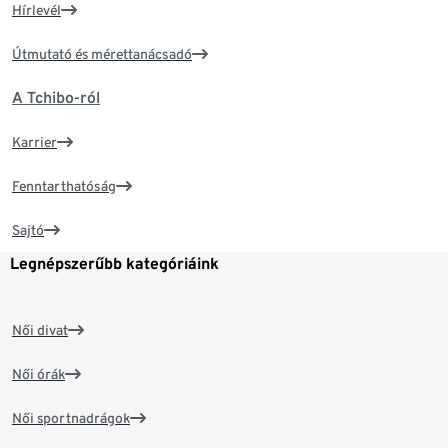
Hírlevél
Útmutató és mérettanácsadó
A Tchibo-ról
Karrier
Fenntarthatóság
Sajtó
Legnépszerűbb kategóriáink
Női divat
Női órák
Női sportnadrágok