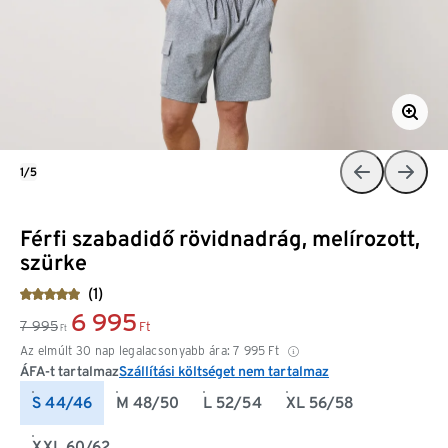
1/5
Férfi szabadidő rövidnadrág, melírozott,
szürke
(1)
6 995
7 995
Ft
Ft
Az elmúlt 30 nap legalacsonyabb ára:
7 995
Ft
ÁFA-t tartalmaz
Szállítási költséget nem tartalmaz
S 44/46
M 48/50
L 52/54
XL 56/58
XXL 60/62