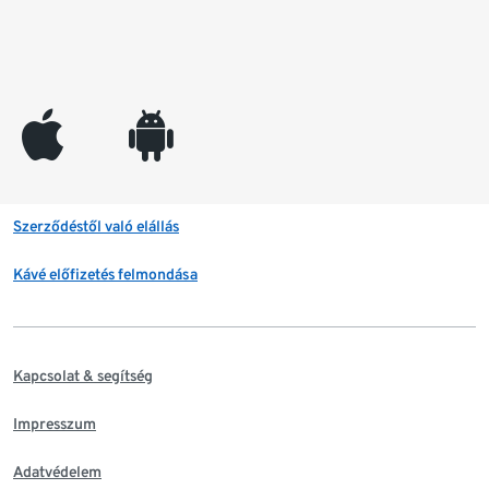
appleinc
android
Szerződéstől való elállás
Kávé előfizetés felmondása
Kapcsolat & segítség
Impresszum
Adatvédelem