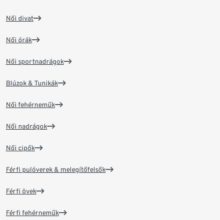
Női divat
Női órák
Női sportnadrágok
Blúzok & Tunikák
Női fehérneműk
Női nadrágok
Női cipők
Férfi pulóverek & melegítőfelsők
Férfi övek
Férfi fehérneműk