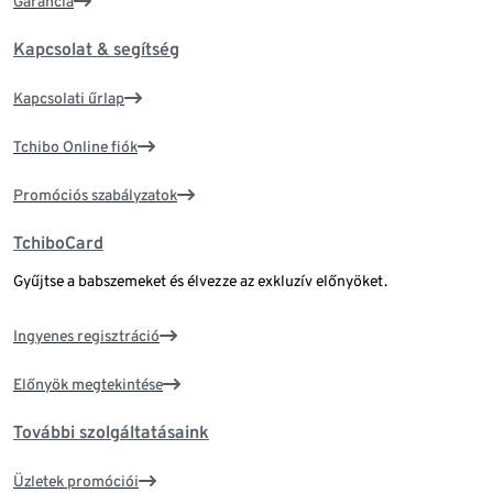
Garancia
Kapcsolat & segítség
Kapcsolati űrlap
Tchibo Online fiók
Promóciós szabályzatok
TchiboCard
Gyűjtse a babszemeket és élvezze az exkluzív előnyöket.
Ingyenes regisztráció
Előnyök megtekintése
További szolgáltatásaink
Üzletek promóciói