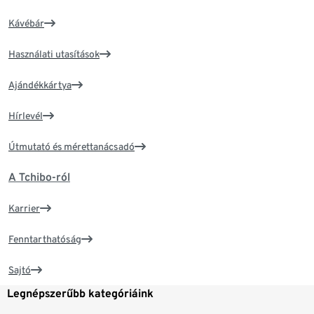
Kávébár
Használati utasítások
Ajándékkártya
Hírlevél
Útmutató és mérettanácsadó
A Tchibo-ról
Karrier
Fenntarthatóság
Sajtó
Legnépszerűbb kategóriáink