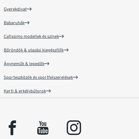
Gyerekdivat
Babaruhák
Cafissimo modellek és színek
Bőröndök & utazási kiegészítők
Ágyneműk & lepedők
Sporteszközök és sportfelszerelések
Kerti & erkélybútorok
facebook
youtube
instagram