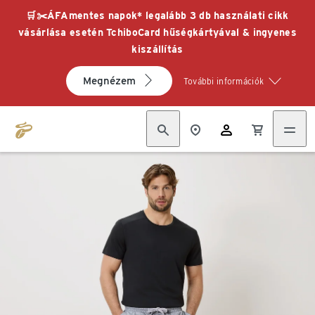
🛒✂️ÁFAmentes napok* legalább 3 db használati cikk
vásárlása esetén TchiboCard hűségkártyával & ingyenes
kiszállítás
Megnézem
További információk