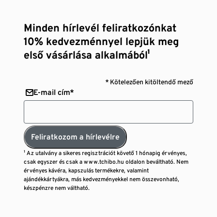
Minden hírlevél feliratkozónkat
10% kedvezménnyel lepjük meg
első vásárlása alkalmából¹
* Kötelezően kitöltendő mező
E-mail cím*
Feliratkozom a hírlevélre
¹ Az utalvány a sikeres regisztrációt követő 1 hónapig érvényes,
csak egyszer és csak a www.tchibo.hu oldalon beváltható. Nem
érvényes kávéra, kapszulás termékekre, valamint
ajándékkártyákra, más kedvezményekkel nem összevonható,
készpénzre nem váltható.