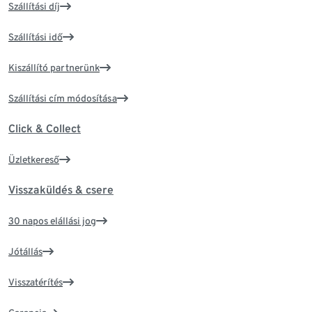
Szállítási díj
Szállítási idő
Kiszállító partnerünk
Szállítási cím módosítása
Click & Collect
Üzletkereső
Visszaküldés & csere
30 napos elállási jog
Jótállás
Visszatérítés