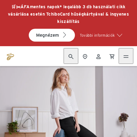
🛒✂️ÁFAmentes napok* legalább 3 db használati cikk
vásárlása esetén TchiboCard hűségkártyával & ingyenes
kiszállítás
Megnézem
További információk