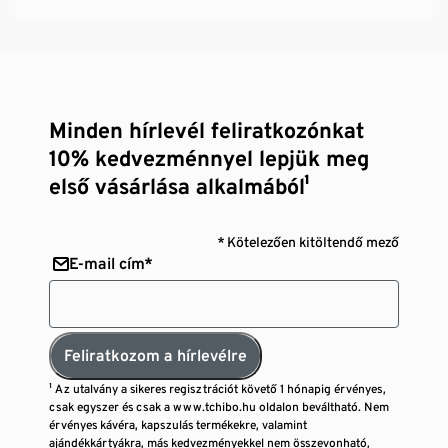
Minden hírlevél feliratkozónkat
10% kedvezménnyel lepjük meg
első vásárlása alkalmából¹
* Kötelezően kitöltendő mező
E-mail cím*
Feliratkozom a hírlevélre
¹ Az utalvány a sikeres regisztrációt követő 1 hónapig érvényes,
csak egyszer és csak a www.tchibo.hu oldalon beváltható. Nem
érvényes kávéra, kapszulás termékekre, valamint
ajándékkártyákra, más kedvezményekkel nem összevonható,