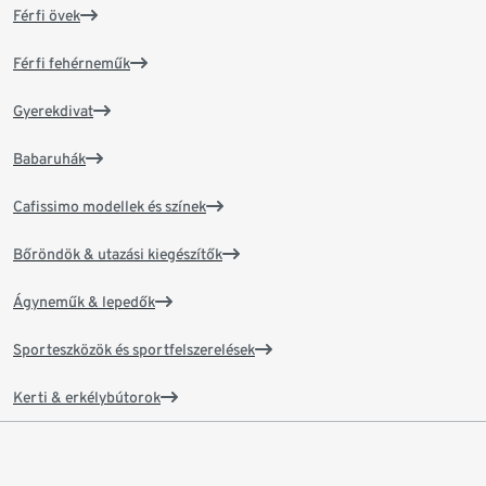
Férfi övek
Férfi fehérneműk
Gyerekdivat
Babaruhák
Cafissimo modellek és színek
Bőröndök & utazási kiegészítők
Ágyneműk & lepedők
Sporteszközök és sportfelszerelések
Kerti & erkélybútorok