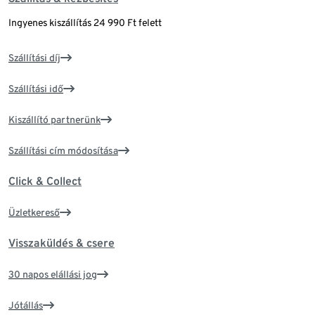
Ingyenes kiszállítás 24 990 Ft felett
Szállítási díj
Szállítási idő
Kiszállító partnerünk
Szállítási cím módosítása
Click & Collect
Üzletkereső
Visszaküldés & csere
30 napos elállási jog
Jótállás