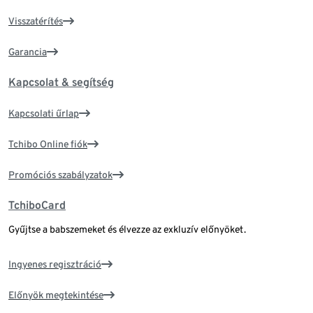
Visszatérítés
Garancia
Kapcsolat & segítség
Kapcsolati űrlap
Tchibo Online fiók
Promóciós szabályzatok
TchiboCard
Gyűjtse a babszemeket és élvezze az exkluzív előnyöket.
Ingyenes regisztráció
Előnyök megtekintése