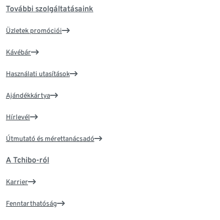
További szolgáltatásaink
Üzletek promóciói
Kávébár
Használati utasítások
Ajándékkártya
Hírlevél
Útmutató és mérettanácsadó
A Tchibo-ról
Karrier
Fenntarthatóság