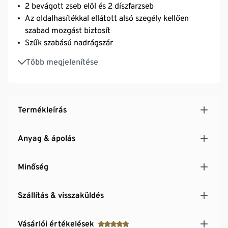
2 bevágott zseb elöl és 2 díszfarzseb
Az oldalhasítékkal ellátott alsó szegély kellően
szabad mozgást biztosít
Szűk szabású nadrágszár
Elasztánnal: formatartó, tökéletesen áll, rendkívül
Több megjelenítése
kényelmes viselet
Termékleírás
Anyag & ápolás
Minőség
Szállítás & visszaküldés
Vásárlói értékelések