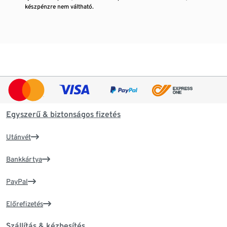
készpénzre nem váltható.
Egyszerű & biztonságos fizetés
Utánvét
Bankkártya
PayPal
Előrefizetés
Szállítás & kézbesítés