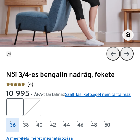
1/4
Női 3/4-es bengalin nadrág, fekete
(4)
10 995
ÁFA-t tartalmaz
Szállítási költséget nem tartalmaz
Ft
36
38
40
42
44
46
48
50
A megfelelő méret meghatározása