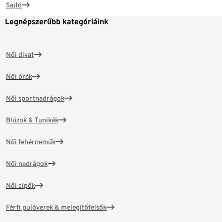
Sajtó
Legnépszerűbb kategóriáink
Női divat
Női órák
Női sportnadrágok
Blúzok & Tunikák
Női fehérneműk
Női nadrágok
Női cipők
Férfi pulóverek & melegítőfelsők