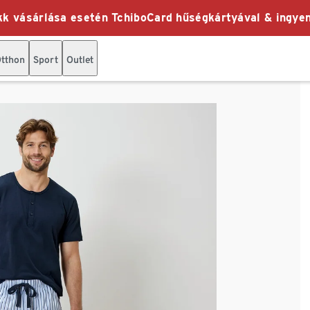
k vásárlása esetén TchiboCard hűségkártyával & ingyen
tthon
Sport
Outlet