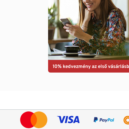
10% kedvezmény az első vásárlásb