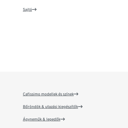
Sajtó
Cafissimo modellek és színek
Bőröndök & utazási kiegészítők
Ágyneműk & lepedők