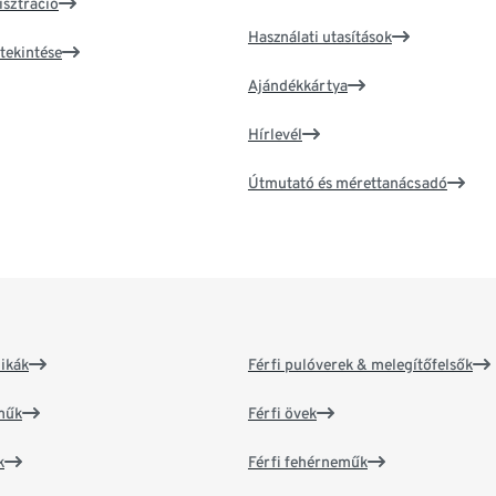
isztráció
Használati utasítások
tekintése
Ajándékkártya
Hírlevél
Útmutató és mérettanácsadó
ikák
Férfi pulóverek & melegítőfelsők
műk
Férfi övek
k
Férfi fehérneműk