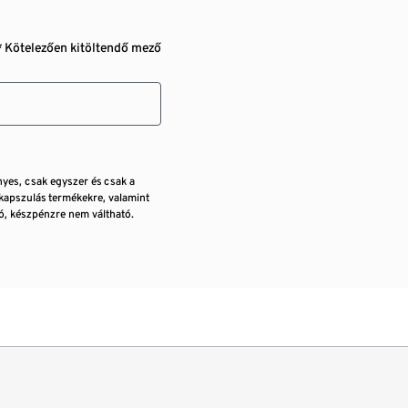
* Kötelezően kitöltendő mező
nyes, csak egyszer és csak a
kapszulás termékekre, valamint
, készpénzre nem váltható.