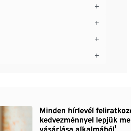
Minden hírlevél feliratko
kedvezménnyel lepjük me
vásárlása alkalmából¹