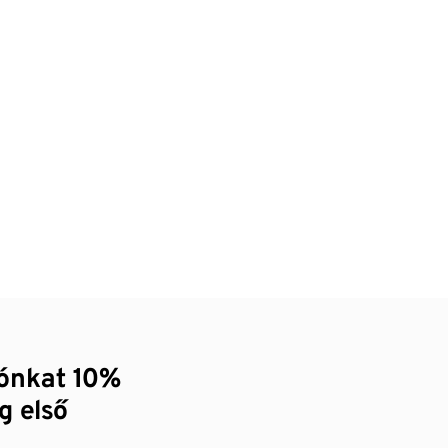
zónkat 10%
g első