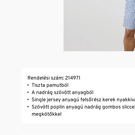
Rendelési szám: 214971
Tiszta pamutból
A nadrág szövött anyagból
Single jersey anyagú felsőrész kerek nyakki
Szövött poplin anyagú nadrág gombos sliccel
megkötőkkel