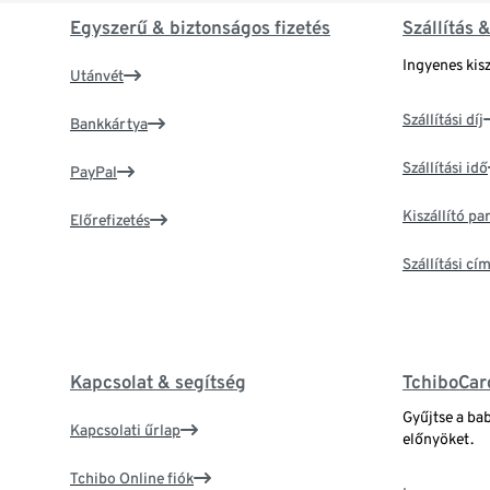
Egyszerű & biztonságos fizetés
Szállítás 
Ingyenes kisz
Utánvét
Szállítási díj
Bankkártya
Szállítási idő
PayPal
Kiszállító p
Előrefizetés
Szállítási c
Kapcsolat & segítség
TchiboCar
Gyűjtse a ba
Kapcsolati űrlap
előnyöket.
Tchibo Online fiók