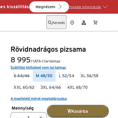
es kiszállítás
Megnézem
További információk
Keresés
Rövidnadrágos pizsama
8 995
ÁFA-t tartalmaz
Ft
Szállítási költséget nem tartalmaz
S 44/46
M 48/50
L 52/54
XL 56/58
XXL 60/62
3XL 64/66
4XL 68/70
A megfelelő méret meghatározása
Mennyiség
Kosárba