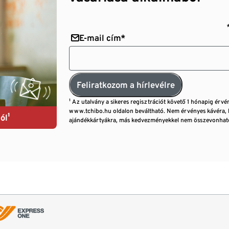
E-mail cím*
Feliratkozom a hírlevélre
¹ Az utalvány a sikeres regisztrációt követő 1 hónapig érvé
www.tchibo.hu oldalon beváltható. Nem érvényes kávéra, 
ól¹
ajándékkártyákra, más kedvezményekkel nem összevonható