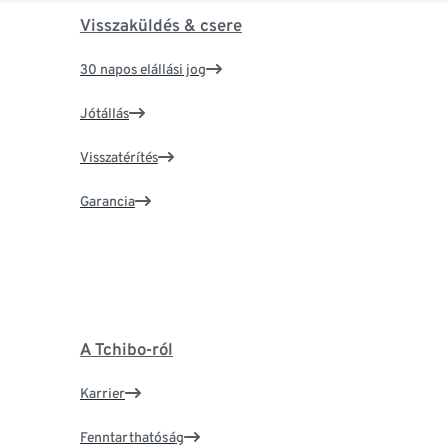
Visszaküldés & csere
30 napos elállási jog
Jótállás
Visszatérítés
Garancia
A Tchibo-ról
Karrier
Fenntarthatóság