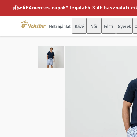
🛒✂️ÁFAmentes napok* legalább 3 db használati cik
Heti ajánlat
Kávé
Női
Férfi
Gyerek
O