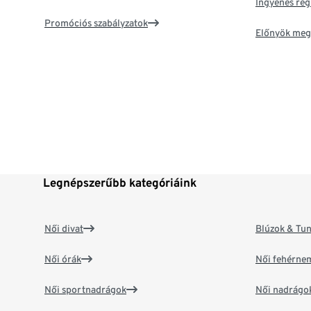
Ingyenes reg
Promóciós szabályzatok
Előnyök meg
Legnépszerűbb kategóriáink
Női divat
Blúzok & Tun
Női órák
Női fehérne
Női sportnadrágok
Női nadrágo