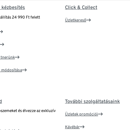
& kézbesítés
Click & Collect
állítás 24 990 Ft felett
Üzletkereső
artnerünk
ím módosítása
d
További szolgáltatásaink
bszemeket és élvezze az exkluzív
Üzletek promóciói
Kávébár