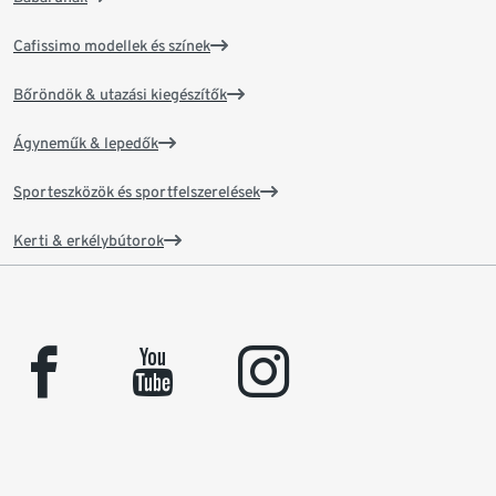
Cafissimo modellek és színek
Bőröndök & utazási kiegészítők
Ágyneműk & lepedők
Sporteszközök és sportfelszerelések
Kerti & erkélybútorok
facebook
youtube
instagram