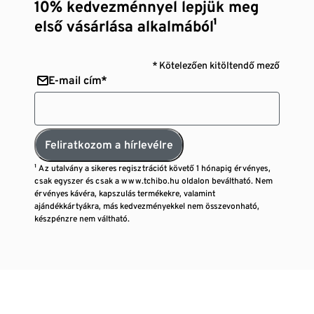
10% kedvezménnyel lepjük meg
első vásárlása alkalmából¹
* Kötelezően kitöltendő mező
E-mail cím*
Feliratkozom a hírlevélre
¹ Az utalvány a sikeres regisztrációt követő 1 hónapig érvényes,
csak egyszer és csak a www.tchibo.hu oldalon beváltható. Nem
érvényes kávéra, kapszulás termékekre, valamint
ajándékkártyákra, más kedvezményekkel nem összevonható,
készpénzre nem váltható.