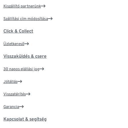
Kiszállító partnerünk
Szállítási cím módosítása
Click & Collect
Üzletkereső
Visszaküldés & csere
30 napos elállási jog
Jótállás
Visszatérítés
Garancia
Kapcsolat & segítség