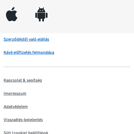
appleinc
android
Szerződéstől való elállás
Kávé előfizetés felmondása
Kapcsolat & segítség
Impresszum
Adatvédelem
Visszaélés-bejelentés
Süti (cookie) beállítások