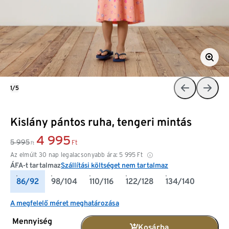
1/5
Kislány pántos ruha, tengeri mintás
4 995
5 995
Ft
Ft
Az elmúlt 30 nap legalacsonyabb ára:
5 995
Ft
ÁFA-t tartalmaz
Szállítási költséget nem tartalmaz
86/92
98/104
110/116
122/128
134/140
A megfelelő méret meghatározása
Mennyiség
Kosárba