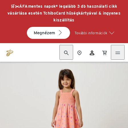
🛒✂️ÁFAmentes napok* legalább 3 db használati cikk
vásárlása esetén TchiboCard hűségkártyával & ingyenes
kiszállítás
Megnézem
További információk