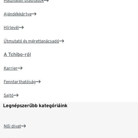
Használati utasítások
Ajándékkártya
Hírlevél
Útmutató és mérettanácsadó
A Tchibo-ról
Karrier
Fenntarthatóság
Sajtó
Legnépszerűbb kategóriáink
Női divat