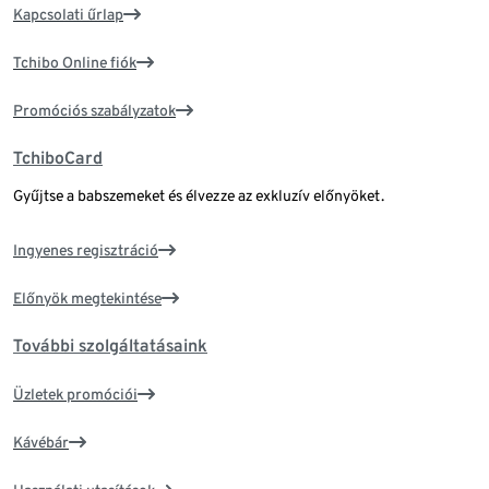
Kapcsolati űrlap
Tchibo Online fiók
Promóciós szabályzatok
TchiboCard
Gyűjtse a babszemeket és élvezze az exkluzív előnyöket.
Ingyenes regisztráció
Előnyök megtekintése
További szolgáltatásaink
Üzletek promóciói
Kávébár