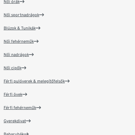
Női órák
Női sportnadrágok
Blúzok & Tunikák
Női fehérneműk
Női nadrágok
Női cipők
Férfi pulóverek & melegítőfelsők
Férfi övek
Férfi fehérneműk
Gyerekdivat
Babaruhák