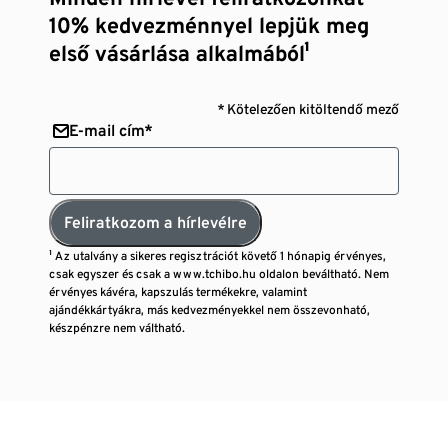
10% kedvezménnyel lepjük meg
első vásárlása alkalmából¹
* Kötelezően kitöltendő mező
E-mail cím*
Feliratkozom a hírlevélre
¹ Az utalvány a sikeres regisztrációt követő 1 hónapig érvényes,
csak egyszer és csak a www.tchibo.hu oldalon beváltható. Nem
érvényes kávéra, kapszulás termékekre, valamint
ajándékkártyákra, más kedvezményekkel nem összevonható,
készpénzre nem váltható.