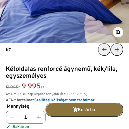
1/7
Kétoldalas renforcé ágynemű, kék/lila,
egyszemélyes
9 995
12 995
Ft
Ft
Az elmúlt 30 nap legalacsonyabb ára:
12 995
Ft
ÁFA-t tartalmaz
Szállítási költséget nem tartalmaz
Mennyiség
Kosárba
Raktáron