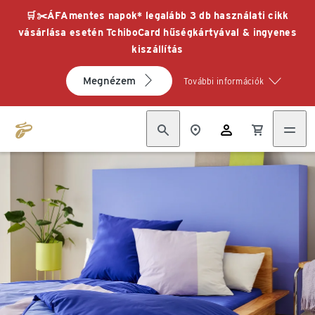
🛒✂️ÁFAmentes napok* legalább 3 db használati cikk
vásárlása esetén TchiboCard hűségkártyával & ingyenes
kiszállítás
Megnézem
További információk