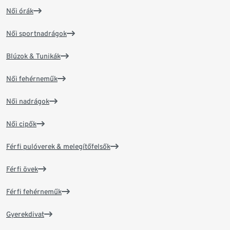
Női órák
Női sportnadrágok
Blúzok & Tunikák
Női fehérneműk
Női nadrágok
Női cipők
Férfi pulóverek & melegítőfelsők
Férfi övek
Férfi fehérneműk
Gyerekdivat