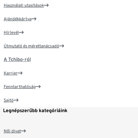
Használati utasítások
Ajándékkártya
Hírlevél
Útmutató és mérettanácsadó
A Tchibo-ról
Karrier
Fenntarthatóság
Sajtó
Legnépszerűbb kategóriáink
Női divat