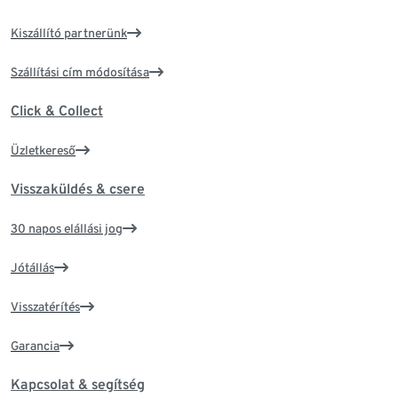
Kiszállító partnerünk
Szállítási cím módosítása
Click & Collect
Üzletkereső
Visszaküldés & csere
30 napos elállási jog
Jótállás
Visszatérítés
Garancia
Kapcsolat & segítség