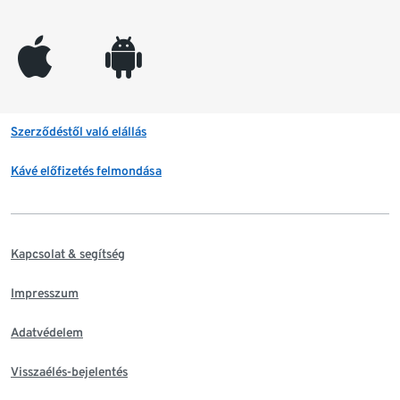
appleinc
android
Szerződéstől való elállás
Kávé előfizetés felmondása
Kapcsolat & segítség
Impresszum
Adatvédelem
Visszaélés-bejelentés