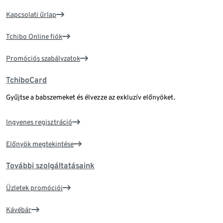
Kapcsolati űrlap
Tchibo Online fiók
Promóciós szabályzatok
TchiboCard
Gyűjtse a babszemeket és élvezze az exkluzív előnyöket.
Ingyenes regisztráció
Előnyök megtekintése
További szolgáltatásaink
Üzletek promóciói
Kávébár