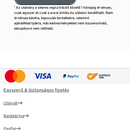
¹ Az utalvány a sikeres regisztrációt követő 1 hónapig érvényes,
csak egyszer és csak a www.tchibo.hu oldalon beváltható. Nem
érvényes kávéra, kapszulás termékekre, valamint
ajándékkártyákra, más kedvezményekkel nem összevonható,
készpénzre nem váltható.
Egyszerű & biztonságos fizetés
Utánvét
Bankkártya
PayPal