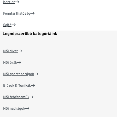
Karrier
Fenntarthatóság
Sajtó
Legnépszerűbb kategóriáink
Női divat
Női órák
Női sportnadrágok
Blúzok & Tunikák
Női fehérneműk
Női nadrágok