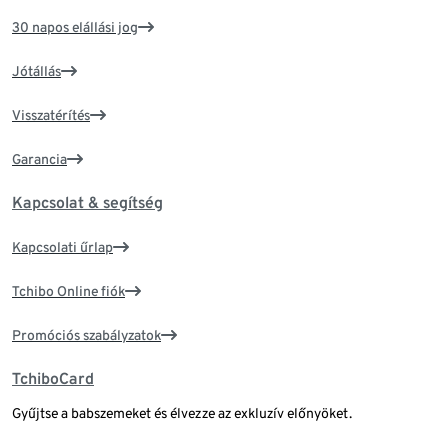
30 napos elállási jog
Jótállás
Visszatérítés
Garancia
Kapcsolat & segítség
Kapcsolati űrlap
Tchibo Online fiók
Promóciós szabályzatok
TchiboCard
Gyűjtse a babszemeket és élvezze az exkluzív előnyöket.