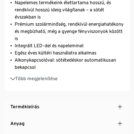
Napelemes termékeink élettartama hosszú, és
rendkívül hosszú ideig világítanak – a sötét
évszakban is
Prémium szolárminőség, rendkívül energiahatékony
és megbízható, még a gyenge fényviszonyok között
is
Integrált LED-del és napelemmel
Egész éves kültéri használatra alkalmas
Alkonykapcsolóval: sötétedéskor automatikusan
bekapcsol
Be-/kikapcsoló a napelem alján
Több megjelenítése
Hangulatos kerti világításhoz
Átlátszó szilikonlábak
Termékleírás
Anyag