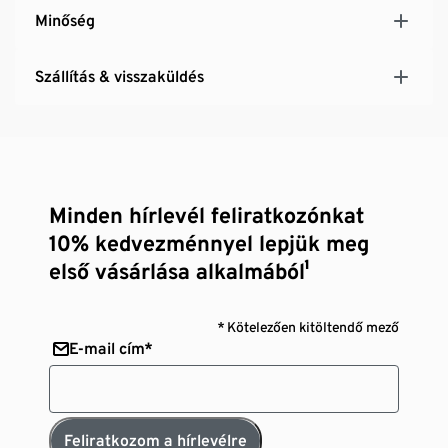
Minőség
Szállítás & visszaküldés
Minden hírlevél feliratkozónkat
10% kedvezménnyel lepjük meg
első vásárlása alkalmából¹
* Kötelezően kitöltendő mező
E-mail cím*
Feliratkozom a hírlevélre