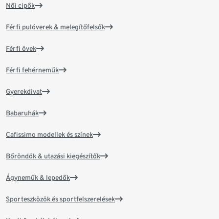
Női cipők
Férfi pulóverek & melegítőfelsők
Férfi övek
Férfi fehérneműk
Gyerekdivat
Babaruhák
Cafissimo modellek és színek
Bőröndök & utazási kiegészítők
Ágyneműk & lepedők
Sporteszközök és sportfelszerelések