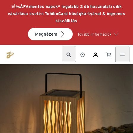
🛒✂️ÁFAmentes napok* legalább 3 db használati cikk
vásárlása esetén TchiboCard hűségkártyával & ingyenes
kiszállítás
Megnézem
További információk