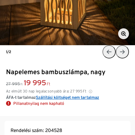
1/2
Napelemes bambuszlámpa, nagy
19 995
27 995
Ft
Ft
Az elmúlt 30 nap legalacsonyabb ára:
27 995
Ft
ÁFA-t tartalmaz
Szállítási költséget nem tartalmaz
Pillanatnyilag nem kapható
Rendelési szám: 204528