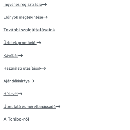
Ingyenes regisztráció
Előnyök megtekintése
További szolgáltatásaink
Üzletek promóciói
Kávébár
Használati utasítások
Ajándékkártya
Hírlevél
Útmutató és mérettanácsadó
A Tchibo-ról