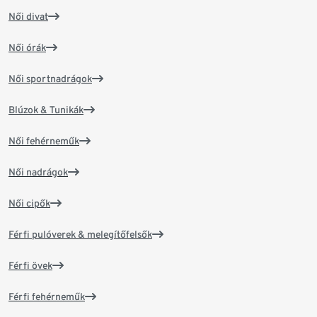
Női divat
Női órák
Női sportnadrágok
Blúzok & Tunikák
Női fehérneműk
Női nadrágok
Női cipők
Férfi pulóverek & melegítőfelsők
Férfi övek
Férfi fehérneműk