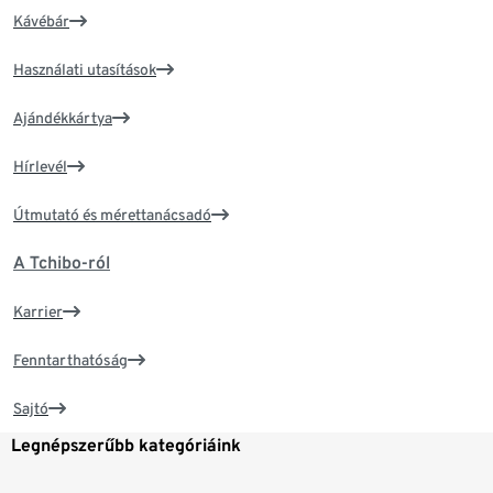
Kávébár
Használati utasítások
Ajándékkártya
Hírlevél
Útmutató és mérettanácsadó
A Tchibo-ról
Karrier
Fenntarthatóság
Sajtó
Legnépszerűbb kategóriáink