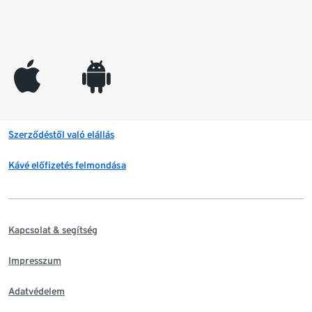
appleinc
android
Szerződéstől való elállás
Kávé előfizetés felmondása
Kapcsolat & segítség
Impresszum
Adatvédelem