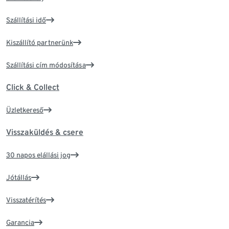
Szállítási idő
Kiszállító partnerünk
Szállítási cím módosítása
Click & Collect
Üzletkereső
Visszaküldés & csere
30 napos elállási jog
Jótállás
Visszatérítés
Garancia