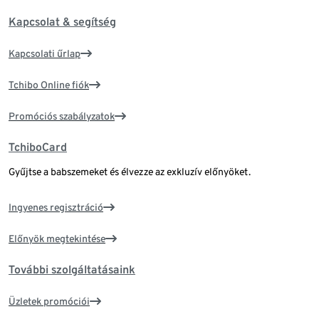
Kapcsolat & segítség
Kapcsolati űrlap
Tchibo Online fiók
Promóciós szabályzatok
TchiboCard
Gyűjtse a babszemeket és élvezze az exkluzív előnyöket.
Ingyenes regisztráció
Előnyök megtekintése
További szolgáltatásaink
Üzletek promóciói