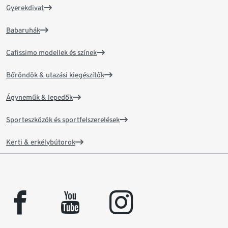
Gyerekdivat
Babaruhák
Cafissimo modellek és színek
Bőröndök & utazási kiegészítők
Ágyneműk & lepedők
Sporteszközök és sportfelszerelések
Kerti & erkélybútorok
facebook
youtube
instagram