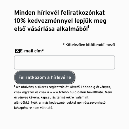
Minden hírlevél feliratkozónkat
10% kedvezménnyel lepjük meg
első vásárlása alkalmából¹
* Kötelezően kitöltendő mező
E-mail cím*
Feliratkozom a hírlevélre
¹ Az utalvány a sikeres regisztrációt követő 1 hónapig érvényes,
csak egyszer és csak a www.tchibo.hu oldalon beváltható. Nem
érvényes kávéra, kapszulás termékekre, valamint
ajándékkártyákra, más kedvezményekkel nem összevonható,
készpénzre nem váltható.