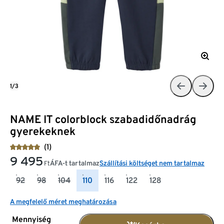
1/3
NAME IT colorblock szabadidőnadrág
gyerekeknek
(1)
9 495
ÁFA-t tartalmaz
Szállítási költséget nem tartalmaz
Ft
92
98
104
110
116
122
128
A megfelelő méret meghatározása
Mennyiség