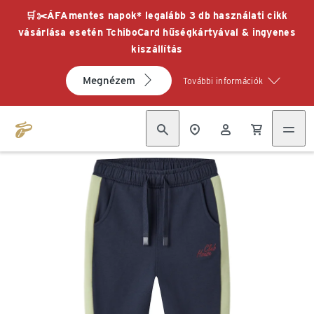
🛒✂️ÁFAmentes napok* legalább 3 db használati cikk
vásárlása esetén TchiboCard hűségkártyával & ingyenes
kiszállítás
Megnézem
További információk