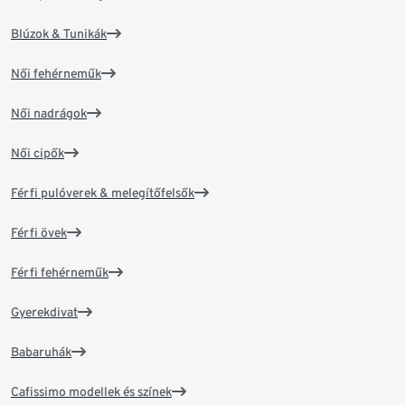
Blúzok & Tunikák
Női fehérneműk
Női nadrágok
Női cipők
Férfi pulóverek & melegítőfelsők
Férfi övek
Férfi fehérneműk
Gyerekdivat
Babaruhák
Cafissimo modellek és színek