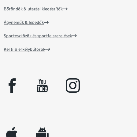
Bőröndök & utazási kiegészítők
Ágyneműk & lepedők
Sporteszközök és sportfelszerelések
Kerti & erkélybútorok
facebook
youtube
instagram
appleinc
android