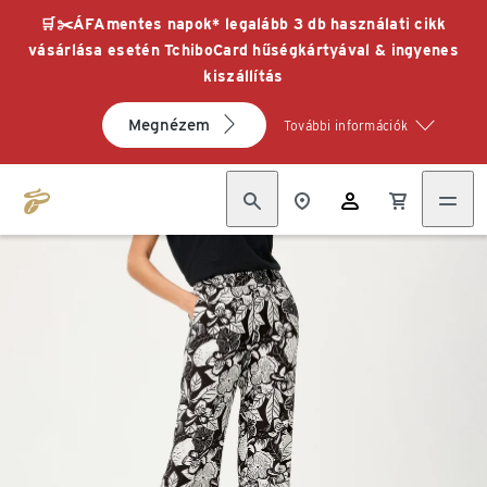
🛒✂️ÁFAmentes napok* legalább 3 db használati cikk
vásárlása esetén TchiboCard hűségkártyával & ingyenes
kiszállítás
Megnézem
További információk