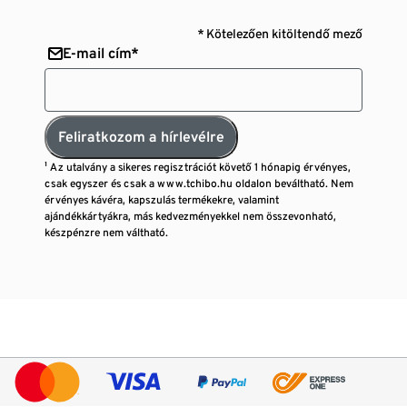
* Kötelezően kitöltendő mező
E-mail cím*
Feliratkozom a hírlevélre
¹ Az utalvány a sikeres regisztrációt követő 1 hónapig érvényes,
csak egyszer és csak a www.tchibo.hu oldalon beváltható. Nem
érvényes kávéra, kapszulás termékekre, valamint
ajándékkártyákra, más kedvezményekkel nem összevonható,
készpénzre nem váltható.