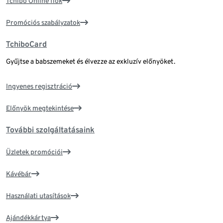
Tchibo Online fiók
Promóciós szabályzatok
TchiboCard
Gyűjtse a babszemeket és élvezze az exkluzív előnyöket.
Ingyenes regisztráció
Előnyök megtekintése
További szolgáltatásaink
Üzletek promóciói
Kávébár
Használati utasítások
Ajándékkártya