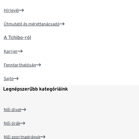
Hírlevél
Útmutató és mérettanácsadó
A Tchibo-ról
Karrier
Fenntarthatóság
Sajtó
Legnépszerűbb kategóriáink
Női divat
Női órák
Női sportnadrágok