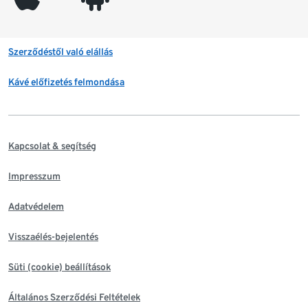
Szerződéstől való elállás
Kávé előfizetés felmondása
Kapcsolat & segítség
Impresszum
Adatvédelem
Visszaélés-bejelentés
Süti (cookie) beállítások
Általános Szerződési Feltételek