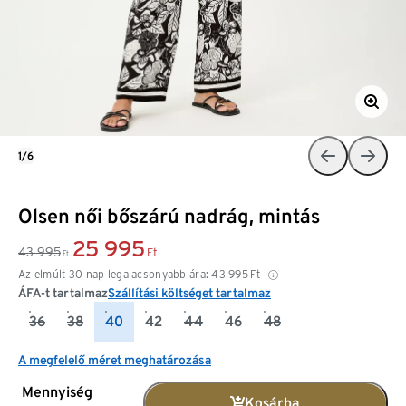
1/6
Olsen női bőszárú nadrág, mintás
25 995
43 995
Ft
Ft
Az elmúlt 30 nap legalacsonyabb ára:
43 995
Ft
ÁFA-t tartalmaz
Szállítási költséget tartalmaz
36
38
40
42
44
46
48
A megfelelő méret meghatározása
Mennyiség
Kosárba