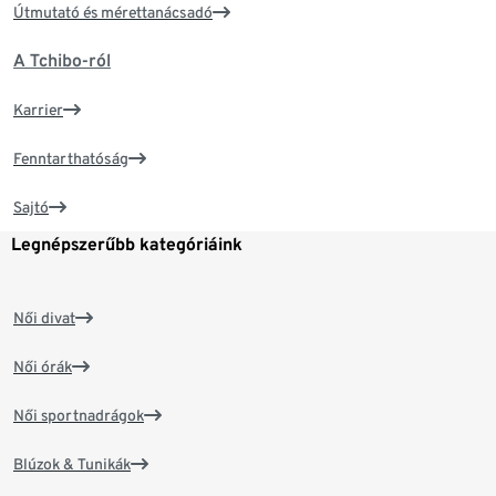
Útmutató és mérettanácsadó
A Tchibo-ról
Karrier
Fenntarthatóság
Sajtó
Legnépszerűbb kategóriáink
Női divat
Női órák
Női sportnadrágok
Blúzok & Tunikák