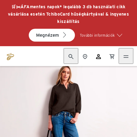
🛒✂️ÁFAmentes napok* legalább 3 db használati cikk
vásárlása esetén TchiboCard hűségkártyával & ingyenes
kiszállítás
Megnézem
További információk