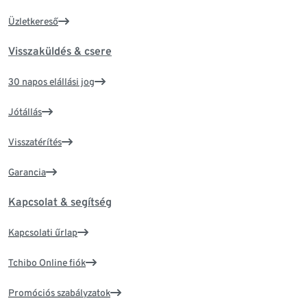
Üzletkereső
Visszaküldés & csere
30 napos elállási jog
Jótállás
Visszatérítés
Garancia
Kapcsolat & segítség
Kapcsolati űrlap
Tchibo Online fiók
Promóciós szabályzatok