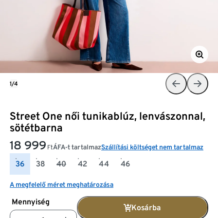
1/4
Street One női tunikablúz, lenvászonnal,
sötétbarna
18 999
ÁFA-t tartalmaz
Szállítási költséget nem tartalmaz
Ft
36
38
40
42
44
46
A megfelelő méret meghatározása
Mennyiség
Kosárba