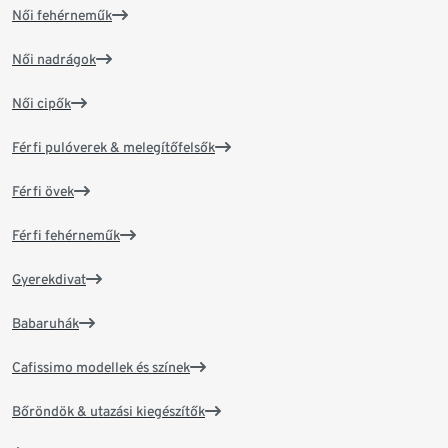
Női fehérneműk
Női nadrágok
Női cipők
Férfi pulóverek & melegítőfelsők
Férfi övek
Férfi fehérneműk
Gyerekdivat
Babaruhák
Cafissimo modellek és színek
Bőröndök & utazási kiegészítők