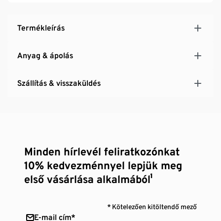
Termékleírás
Anyag & ápolás
Szállítás & visszaküldés
Minden hírlevél feliratkozónkat
10% kedvezménnyel lepjük meg
első vásárlása alkalmából¹
* Kötelezően kitöltendő mező
E-mail cím*