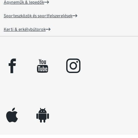
Ágyneműk & lepedők
Sporteszközök és sportfelszerelések
Kerti & erkélybútorok
facebook
youtube
instagram
appleinc
android