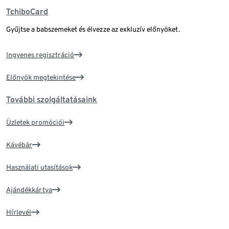
TchiboCard
Gyűjtse a babszemeket és élvezze az exkluzív előnyöket.
Ingyenes regisztráció
Előnyök megtekintése
További szolgáltatásaink
Üzletek promóciói
Kávébár
Használati utasítások
Ajándékkártya
Hírlevél