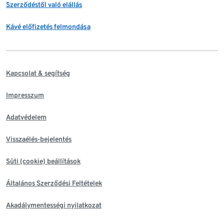
Szerződéstől való elállás
Kávé előfizetés felmondása
Kapcsolat & segítség
Impresszum
Adatvédelem
Visszaélés-bejelentés
Süti (cookie) beállítások
Általános Szerződési Feltételek
Akadálymentességi nyilatkozat