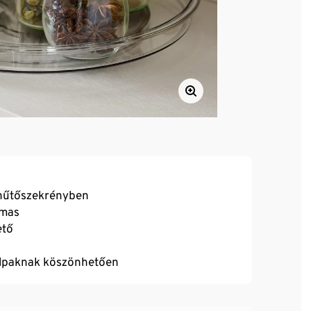
 hűtőszekrényben
lmas
ető
 talpaknak köszönhetően