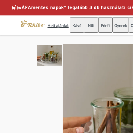
🛒✂️ÁFAmentes napok* legalább 3 db használati cik
Heti ajánlat
Kávé
Női
Férfi
Gyerek
O