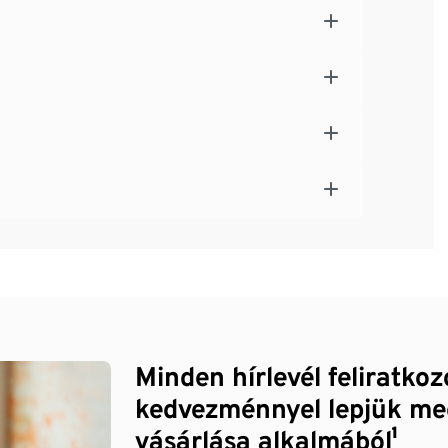
Minden hírlevél feliratko
kedvezménnyel lepjük me
vásárlása alkalmából¹