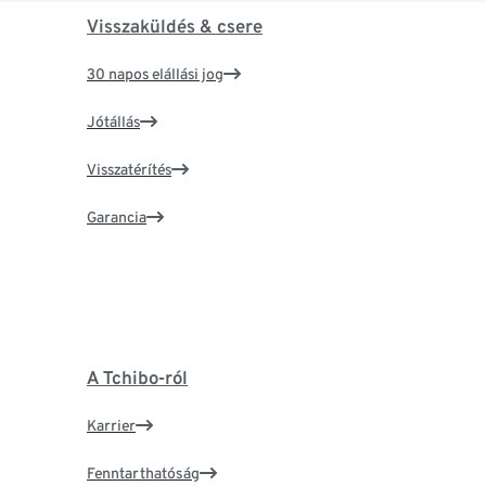
Visszaküldés & csere
30 napos elállási jog
Jótállás
Visszatérítés
Garancia
A Tchibo-ról
Karrier
Fenntarthatóság