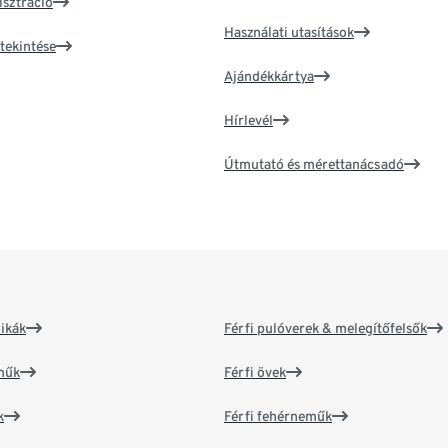
isztráció
Használati utasítások
tekintése
Ajándékkártya
Hírlevél
Útmutató és mérettanácsadó
ikák
Férfi pulóverek & melegítőfelsők
műk
Férfi övek
k
Férfi fehérneműk