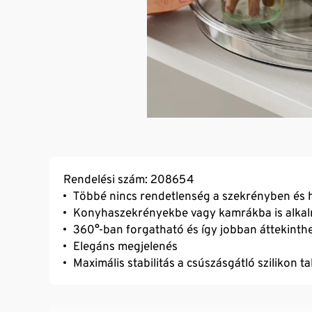
Rendelési szám: 208654
Többé nincs rendetlenség a szekrényben és
Konyhaszekrényekbe vagy kamrákba is alka
360°-ban forgatható és így jobban áttekinth
Elegáns megjelenés
Maximális stabilitás a csúszásgátló szilikon