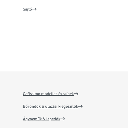
Sajtó
Cafissimo modellek és színek
Bőröndök & utazási kiegészítők
Ágyneműk & lepedők