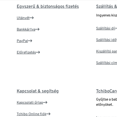
Egyszerű & biztonságos fizetés
Szállítás 
Ingyenes kisz
Utánvét
Szállítási díj
Bankkártya
Szállítási idő
PayPal
Kiszállító p
Előrefizetés
Szállítási c
Kapcsolat & segítség
TchiboCar
Gyűjtse a ba
Kapcsolati űrlap
előnyöket.
Tchibo Online fiók