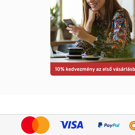
10% kedvezmény az első vásárlásb