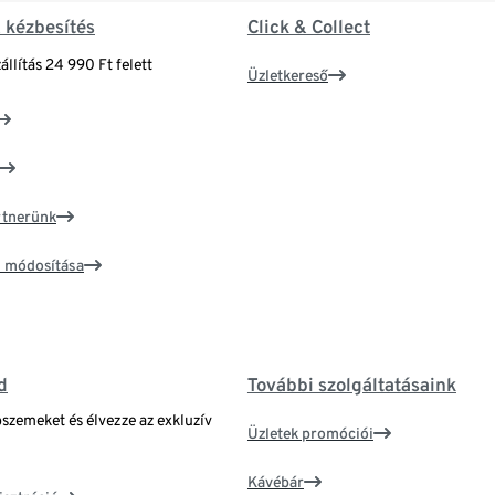
& kézbesítés
Click & Collect
állítás 24 990 Ft felett
Üzletkereső
artnerünk
ím módosítása
d
További szolgáltatásaink
bszemeket és élvezze az exkluzív
Üzletek promóciói
Kávébár