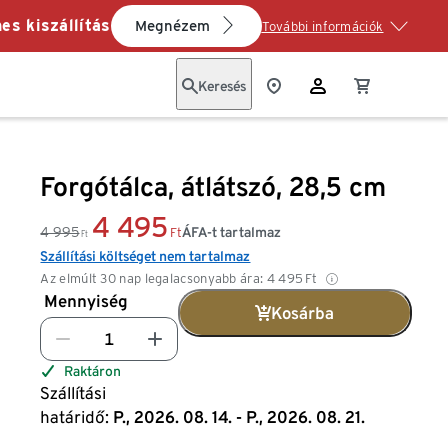
es kiszállítás
Megnézem
További információk
Keresés
Forgótálca, átlátszó, 28,5 cm
4 495
4 995
ÁFA-t tartalmaz
Ft
Ft
Szállítási költséget nem tartalmaz
Az elmúlt 30 nap legalacsonyabb ára:
4 495
Ft
Mennyiség
Kosárba
Raktáron
Szállítási
határidő:
P., 2026. 08. 14. - P., 2026. 08. 21.