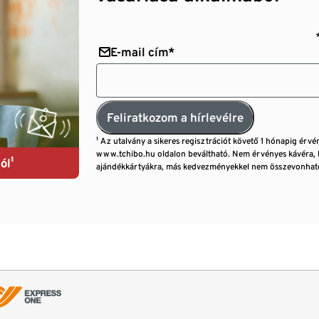
E-mail cím*
Feliratkozom a hírlevélre
¹ Az utalvány a sikeres regisztrációt követő 1 hónapig érvé
www.tchibo.hu oldalon beváltható. Nem érvényes kávéra, 
ól¹
ajándékkártyákra, más kedvezményekkel nem összevonható