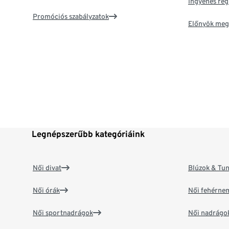
Ingyenes reg
Promóciós szabályzatok
Előnyök meg
Legnépszerűbb kategóriáink
Női divat
Blúzok & Tun
Női órák
Női fehérne
Női sportnadrágok
Női nadrágo