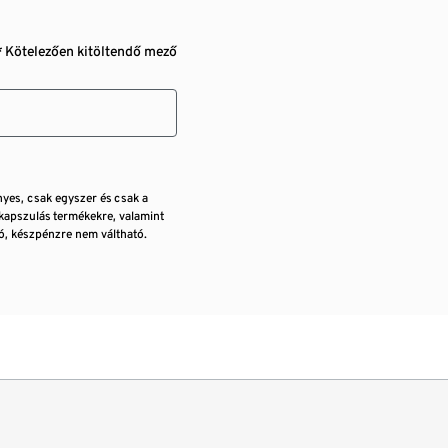
* Kötelezően kitöltendő mező
nyes, csak egyszer és csak a
kapszulás termékekre, valamint
, készpénzre nem váltható.