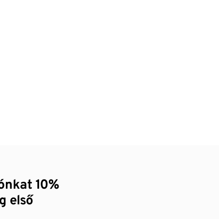
zónkat 10%
g első