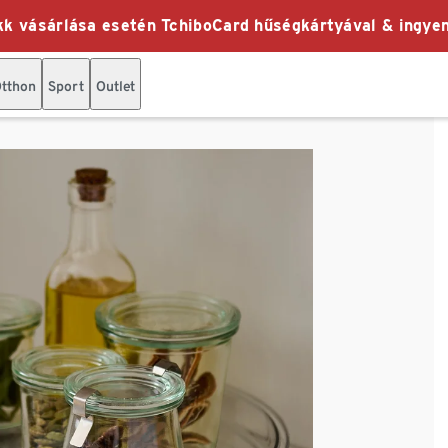
k vásárlása esetén TchiboCard hűségkártyával & ingyen
tthon
Sport
Outlet