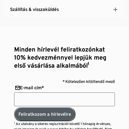
fokozott mozgásszabadsághoz
Szállítás & visszaküldés
Minden hírlevél feliratkozónkat
10% kedvezménnyel lepjük meg
első vásárlása alkalmából¹
* Kötelezően kitöltendő mező
E-mail cím*
Feliratkozom a hírlevélre
¹ Az utalvány a sikeres regisztrációt követő 1 hónapig érvényes,
csak egyszer és csak a www.tchibo.hu oldalon beváltható. Nem