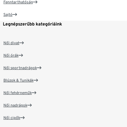
Fenntarthatóság
Sajtó
Legnépszerűbb kategóriáink
Női divat
Női órák
Női sportnadrágok
Blúzok & Tunikák
Női fehérneműk
Női nadrágok
Női cipők