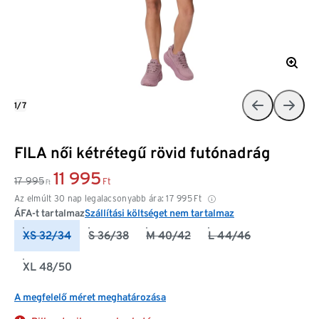
1/7
FILA női kétrétegű rövid futónadrág
11 995
17 995
Ft
Ft
Az elmúlt 30 nap legalacsonyabb ára:
17 995
Ft
ÁFA-t tartalmaz
Szállítási költséget nem tartalmaz
XS 32/34
S 36/38
M 40/42
L 44/46
XL 48/50
A megfelelő méret meghatározása