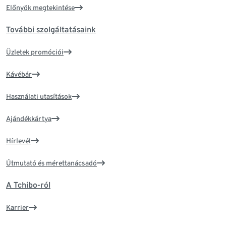
Előnyök megtekintése
További szolgáltatásaink
Üzletek promóciói
Kávébár
Használati utasítások
Ajándékkártya
Hírlevél
Útmutató és mérettanácsadó
A Tchibo-ról
Karrier