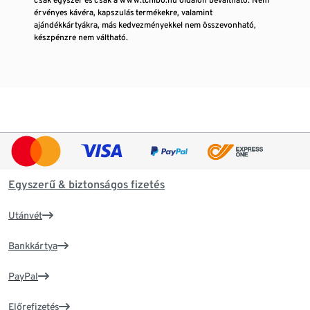
érvényes kávéra, kapszulás termékekre, valamint
ajándékkártyákra, más kedvezményekkel nem összevonható,
készpénzre nem váltható.
Egyszerű & biztonságos fizetés
Utánvét
Bankkártya
PayPal
Előrefizetés