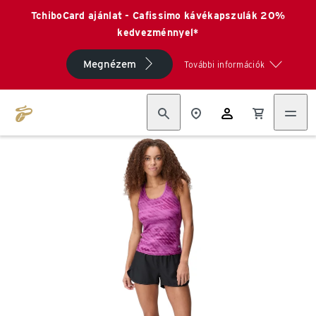
TchiboCard ajánlat - Cafissimo kávékapszulák 20%
kedvezménnyel*
Megnézem
További információk