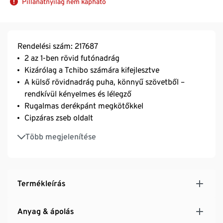
Pillanatnyilag nem kapható
Rendelési szám: 217687
2 az 1-ben rövid futónadrág
Kizárólag a Tchibo számára kifejlesztve
A külső rövidnadrág puha, könnyű szövetből –
rendkívül kényelmes és lélegző
Rugalmas derékpánt megkötőkkel
Cipzáras zseb oldalt
Belevarrt jersey rövidnadrág az optimális
Több megjelenítése
takaráshoz és tartáshoz
A lélegző funkcionális szövet elnyeli és elvezeti a
nedvességet, és gyorsan szárad
A nedvességet izzadtságfoltok nélkül vezeti el
Termékleírás
Fényvisszaverő nyomott minta a fokozott
láthatósághoz
Anyag & ápolás
Formázott szegély az optimális illeszkedéshez és