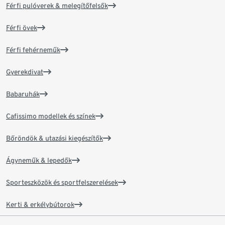
Férfi pulóverek & melegítőfelsők
Férfi övek
Férfi fehérneműk
Gyerekdivat
Babaruhák
Cafissimo modellek és színek
Bőröndök & utazási kiegészítők
Ágyneműk & lepedők
Sporteszközök és sportfelszerelések
Kerti & erkélybútorok