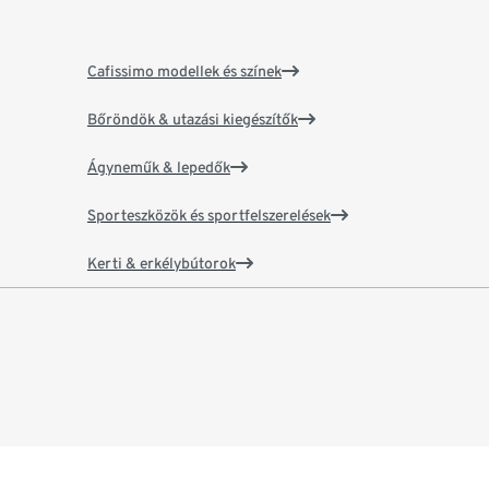
Cafissimo modellek és színek
Bőröndök & utazási kiegészítők
Ágyneműk & lepedők
Sporteszközök és sportfelszerelések
Kerti & erkélybútorok