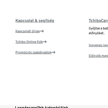
Kapcsolat & segítség
TchiboCar
Gyűjtse a ba
Kapcsolati űrlap
előnyöket.
Tchibo Online fiók
Ingyenes reg
Promóciós szabályzatok
Előnyök meg
Legnépszerűbb kategóriáink