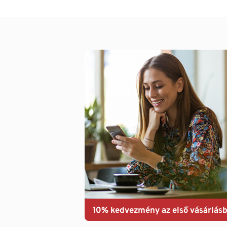
10% kedvezmény az első vásárlásb