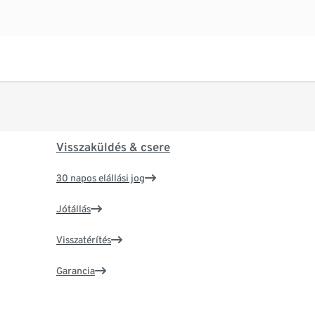
Visszaküldés & csere
30 napos elállási jog
Jótállás
Visszatérítés
Garancia