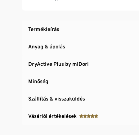
Szűkülő nadrágszár kis oldalhasítékkal
Márkás elasztánnal: formatartó, tökéletesen á
Termékleírás
Anyag & ápolás
DryActive Plus by miDori
Minőség
Szállítás & visszaküldés
Vásárlói értékelések