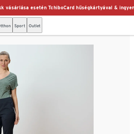
k vásárlása esetén TchiboCard hűségkártyával & ingyen
tthon
Sport
Outlet