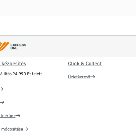
& kézbesítés
Click & Collect
állítás 24 990 Ft felett
Üzletkereső
artnerünk
ím módosítása