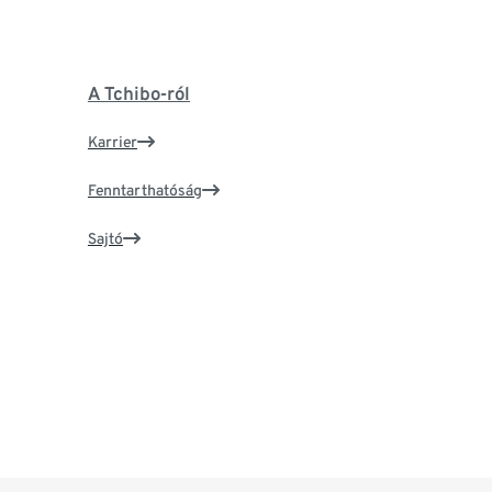
A Tchibo-ról
Karrier
Fenntarthatóság
Sajtó