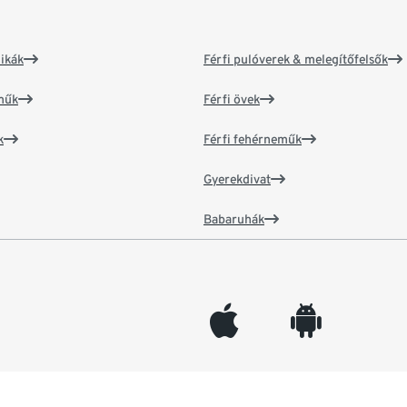
ikák
Férfi pulóverek & melegítőfelsők
műk
Férfi övek
k
Férfi fehérneműk
Gyerekdivat
Babaruhák
appleinc
android