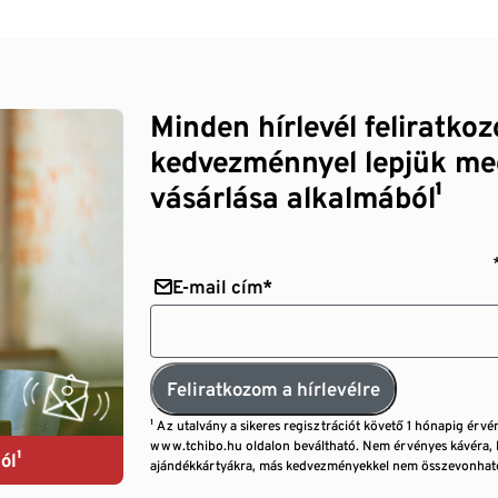
Minden hírlevél feliratko
kedvezménnyel lepjük me
vásárlása alkalmából¹
E-mail cím*
Feliratkozom a hírlevélre
¹ Az utalvány a sikeres regisztrációt követő 1 hónapig érvé
www.tchibo.hu oldalon beváltható. Nem érvényes kávéra, 
ól¹
ajándékkártyákra, más kedvezményekkel nem összevonható