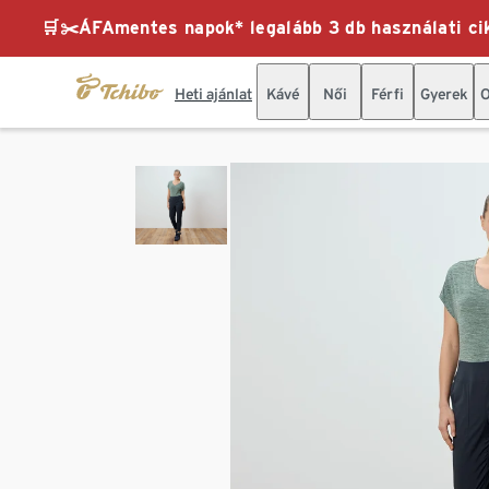
🛒✂️ÁFAmentes napok* legalább 3 db használati cik
Heti ajánlat
Kávé
Női
Férfi
Gyerek
O