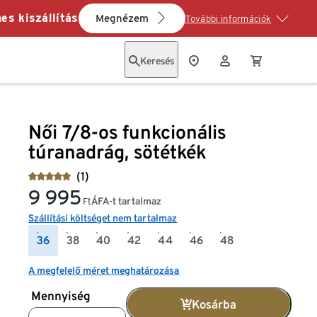
es kiszállítás
Megnézem
További információk
Keresés
Női 7/8-os funkcionális
túranadrág, sötétkék
(1)
9 995
ÁFA-t tartalmaz
Ft
Szállítási költséget nem tartalmaz
36
38
40
42
44
46
48
A megfelelő méret meghatározása
Mennyiség
Kosárba