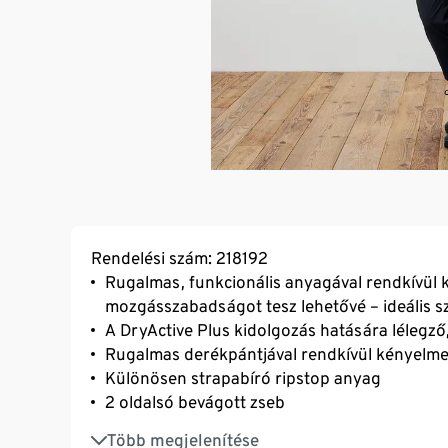
Rendelési szám: 218192
Rugalmas, funkcionális anyagával rendkívül k
mozgásszabadságot tesz lehetővé – ideális 
A DryActive Plus kidolgozás hatására lélegz
Rugalmas derékpántjával rendkívül kényelmes
Különösen strapabíró ripstop anyag
2 oldalsó bevágott zseb
Tépőzáras farzseb
Több megjelenítése