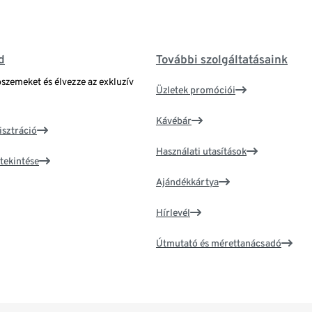
d
További szolgáltatásaink
bszemeket és élvezze az exkluzív
Üzletek promóciói
Kávébár
isztráció
Használati utasítások
tekintése
Ajándékkártya
Hírlevél
Útmutató és mérettanácsadó