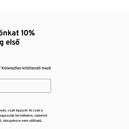
zónkat 10%
g első
* Kötelezően kitöltendő mező
nyes, csak egyszer és csak a
kapszulás termékekre, valamint
, készpénzre nem váltható.