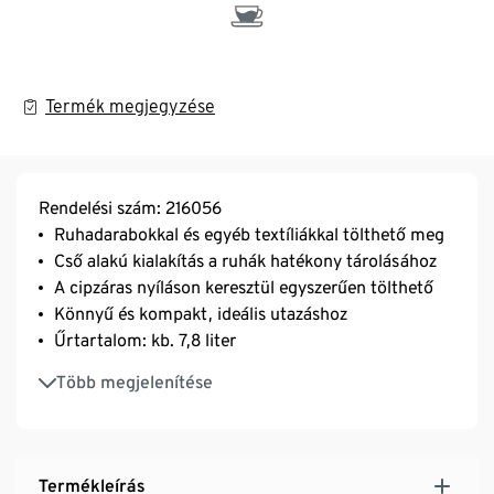
Termék megjegyzése
Rendelési szám: 216056
Ruhadarabokkal és egyéb textíliákkal tölthető meg
Cső alakú kialakítás a ruhák hatékony tárolásához
A cipzáras nyíláson keresztül egyszerűen tölthető
Könnyű és kompakt, ideális utazáshoz
Űrtartalom: kb. 7,8 liter
Mosható huzat
Több megjelenítése
Újrahasznosított anyaggal
Termékleírás