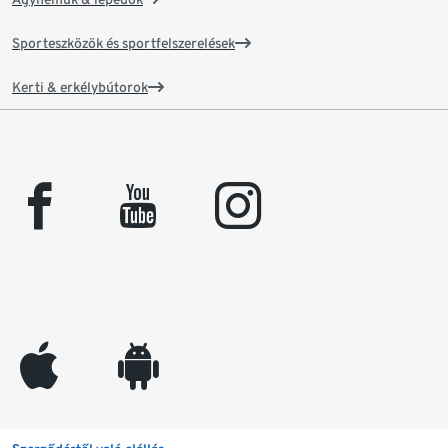
Sporteszközök és sportfelszerelések
Kerti & erkélybútorok
facebook
youtube
instagram
appleinc
android