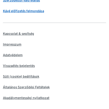
Szerződéstől való elállás
Kávé előfizetés felmondása
Kapcsolat & segítség
Impresszum
Adatvédelem
Visszaélés-bejelentés
Süti (cookie) beállítások
Általános Szerződési Feltételek
Akadálymentességi nyilatkozat