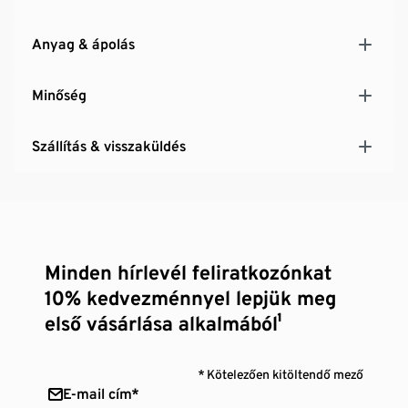
Anyag & ápolás
Minőség
Szállítás & visszaküldés
Minden hírlevél feliratkozónkat
10% kedvezménnyel lepjük meg
első vásárlása alkalmából¹
* Kötelezően kitöltendő mező
E-mail cím*