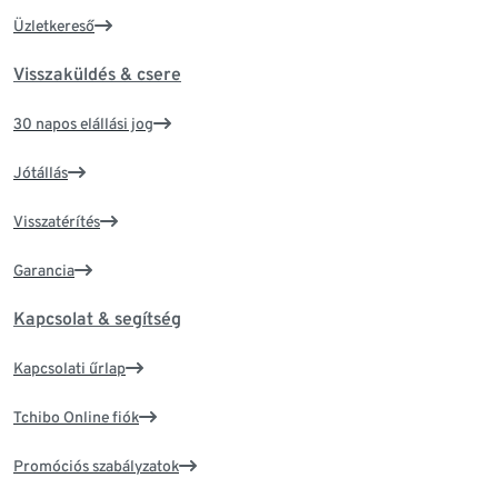
Üzletkereső
Visszaküldés & csere
30 napos elállási jog
Jótállás
Visszatérítés
Garancia
Kapcsolat & segítség
Kapcsolati űrlap
Tchibo Online fiók
Promóciós szabályzatok