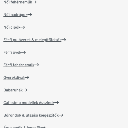
Női fehérneműk
Női nadrágok
Női cipők
Férfi pulóverek & melegítőfelsők
Férfi övek
Férfi fehérneműk
Gyerekdivat
Babaruhák
Cafissimo modellek és színek
Bőröndök & utazási kiegészítők
Ágyneműk & lepedők