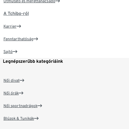
Útmutató és mérettanácsadó
A Tchibo-ról
Karrier
Fenntarthatóság
Sajtó
Legnépszerűbb kategóriáink
Női divat
Női órák
Női sportnadrágok
Blúzok & Tunikák