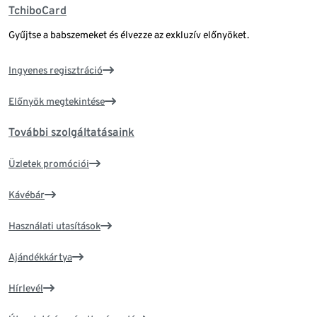
TchiboCard
Gyűjtse a babszemeket és élvezze az exkluzív előnyöket.
Ingyenes regisztráció
Előnyök megtekintése
További szolgáltatásaink
Üzletek promóciói
Kávébár
Használati utasítások
Ajándékkártya
Hírlevél