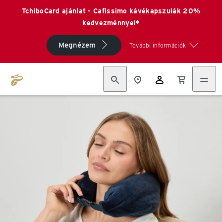
TchiboCard ajánlat - Cafissimo kávékapszulák 20%
kedvezménnyel*
Megnézem
További információk