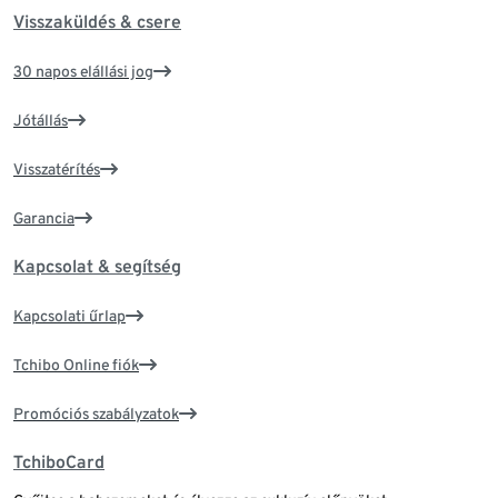
Visszaküldés & csere
30 napos elállási jog
Jótállás
Visszatérítés
Garancia
Kapcsolat & segítség
Kapcsolati űrlap
Tchibo Online fiók
Promóciós szabályzatok
TchiboCard