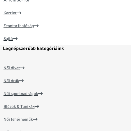
Karrier
Fenntarthatóság
Sajtó
Legnépszerűbb kategóriáink
Női divat
Női órák
Női sportnadrágok
Blúzok & Tunikák
Női fehérneműk