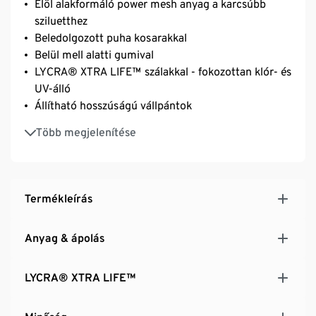
Elöl alakformáló power mesh anyag a karcsúbb
sziluetthez
Beledolgozott puha kosarakkal
Belül mell alatti gumival
LYCRA® XTRA LIFE™ szálakkal - fokozottan klór- és
UV-álló
Állítható hosszúságú vállpántok
Méretjavaslat:
Több megjelenítése
38-as méret: 70–80 B kosár
40-es és 42-es méret: 75–85 B és C kosár
44-es és 46-os méret: 80–90 C és D kosár
Termékleírás
Anyag & ápolás
LYCRA® XTRA LIFE™