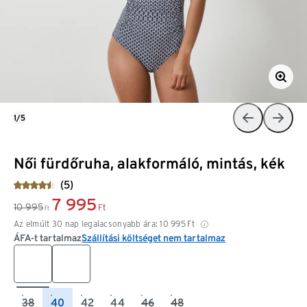
1/5
Női fürdőruha, alakformáló, mintás, kék
(5)
7 995
10 995
Ft
Ft
Az elmúlt 30 nap legalacsonyabb ára:
10 995
Ft
ÁFA-t tartalmaz
Szállítási költséget nem tartalmaz
38
40
42
44
46
48