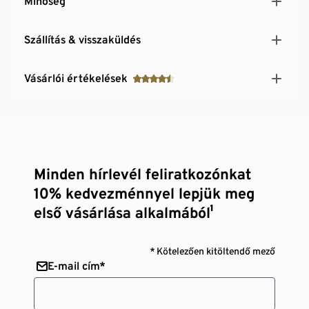
Minőség
Szállítás & visszaküldés
Vásárlói értékelések
Minden hírlevél feliratkozónkat
10% kedvezménnyel lepjük meg
első vásárlása alkalmából¹
* Kötelezően kitöltendő mező
E-mail cím*