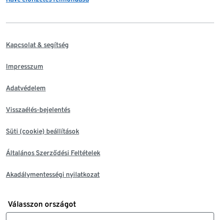
Kapcsolat & segítség
Impresszum
Adatvédelem
Visszaélés-bejelentés
Süti (cookie) beállítások
Általános Szerződési Feltételek
Akadálymentességi nyilatkozat
Válasszon országot