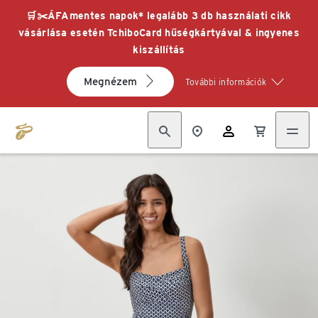
🛒✂️ÁFAmentes napok* legalább 3 db használati cikk
vásárlása esetén TchiboCard hűségkártyával & ingyenes
kiszállítás
Megnézem
További információk