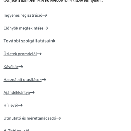
Gyűjtse a babszemeket és élvezze az exkluzív előnyöket.
Ingyenes regisztráció
Előnyök megtekintése
További szolgáltatásaink
Üzletek promóciói
Kávébár
Használati utasítások
Ajándékkártya
Hírlevél
Útmutató és mérettanácsadó
A Tchibo-ról