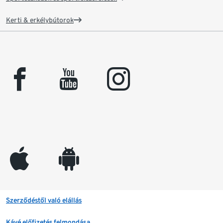
Kerti & erkélybútorok
facebook
youtube
instagram
appleinc
android
Szerződéstől való elállás
Kávé előfizetés felmondása