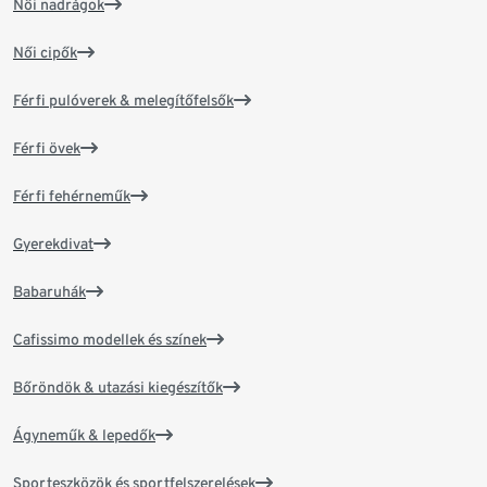
Női nadrágok
Női cipők
Férfi pulóverek & melegítőfelsők
Férfi övek
Férfi fehérneműk
Gyerekdivat
Babaruhák
Cafissimo modellek és színek
Bőröndök & utazási kiegészítők
Ágyneműk & lepedők
Sporteszközök és sportfelszerelések