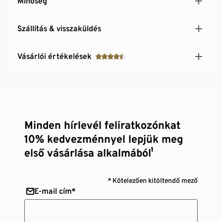
Minőség
Szállítás & visszaküldés
Vásárlói értékelések
Minden hírlevél feliratkozónkat
10% kedvezménnyel lepjük meg
első vásárlása alkalmából¹
* Kötelezően kitöltendő mező
E-mail cím*