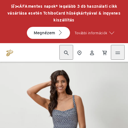
🛒✂️ÁFAmentes napok* legalább 3 db használati cikk
vásárlása esetén TchiboCard hűségkártyával & ingyenes
kiszállítás
Megnézem
További információk