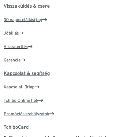
Visszaküldés & csere
30 napos elállási jog
Jótállás
Visszatérítés
Garancia
Kapcsolat & segítség
Kapcsolati űrlap
Tchibo Online fiók
Promóciós szabályzatok
TchiboCard