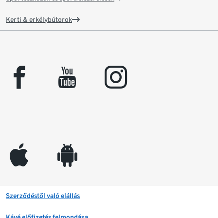
Kerti & erkélybútorok
facebook
youtube
instagram
appleinc
android
Szerződéstől való elállás
Kávé előfizetés felmondása