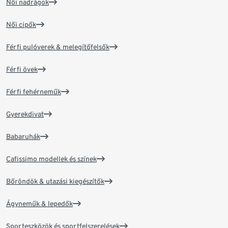
Női nadrágok
Női cipők
Férfi pulóverek & melegítőfelsők
Férfi övek
Férfi fehérneműk
Gyerekdivat
Babaruhák
Cafissimo modellek és színek
Bőröndök & utazási kiegészítők
Ágyneműk & lepedők
Sporteszközök és sportfelszerelések