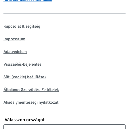
Kapcsolat & segítség
Impresszum
Adatvédelem
Visszaélés-bejelentés
Süti (cookie) beállítások
Általános Szerződési Feltételek
Akadálymentességi nyilatkozat
Válasszon országot