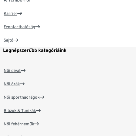
Karrier
Fenntarthatóság
Sajtó
Legnépszerűbb kategóriáink
Női divat
Női órák
Női sportnadrágok
Blúzok & Tunikák
Női fehérneműk