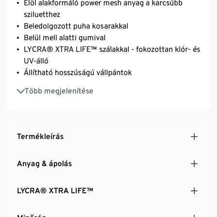
Elöl alakformáló power mesh anyag a karcsúbb
sziluetthez
Beledolgozott puha kosarakkal
Belül mell alatti gumival
LYCRA® XTRA LIFE™ szálakkal - fokozottan klór- és
UV-álló
Állítható hosszúságú vállpántok
Méretjavaslat:
Több megjelenítése
38-as méret: 70–80 B kosár
40-es és 42-es méret: 75–85 B és C kosár
44-es és 46-os méret: 80–90 C és D kosár
Termékleírás
Anyag & ápolás
LYCRA® XTRA LIFE™