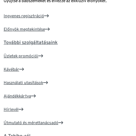
Gyűjtse a babszemeket és élvezze az exkluzív előnyöket.
Ingyenes regisztráció
Előnyök megtekintése
További szolgáltatásaink
Üzletek promóciói
Kávébár
Használati utasítások
Ajándékkártya
Hírlevél
Útmutató és mérettanácsadó
A Tchibo-ról