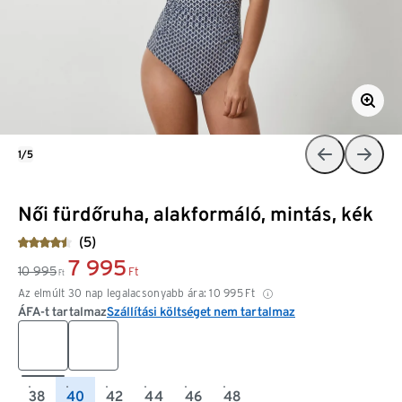
1/5
Női fürdőruha, alakformáló, mintás, kék
(5)
7 995
10 995
Ft
Ft
Az elmúlt 30 nap legalacsonyabb ára:
10 995
Ft
ÁFA-t tartalmaz
Szállítási költséget nem tartalmaz
38
40
42
44
46
48