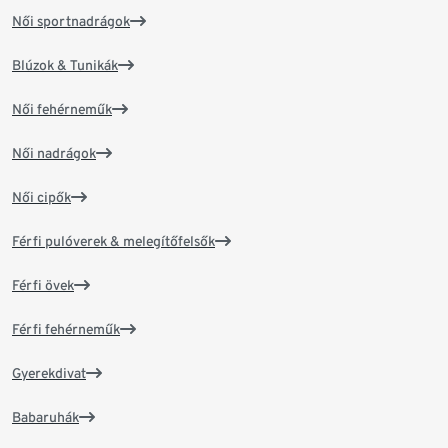
Női sportnadrágok
Blúzok & Tunikák
Női fehérneműk
Női nadrágok
Női cipők
Férfi pulóverek & melegítőfelsők
Férfi övek
Férfi fehérneműk
Gyerekdivat
Babaruhák