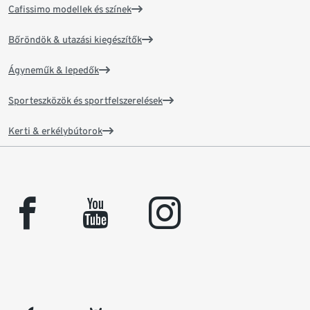
Cafissimo modellek és színek
Bőröndök & utazási kiegészítők
Ágyneműk & lepedők
Sporteszközök és sportfelszerelések
Kerti & erkélybútorok
facebook
youtube
instagram