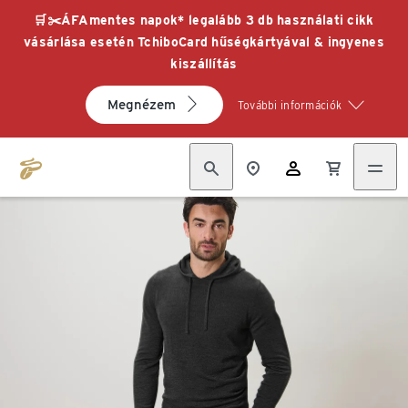
🛒✂️ÁFAmentes napok* legalább 3 db használati cikk
vásárlása esetén TchiboCard hűségkártyával & ingyenes
kiszállítás
Megnézem
További információk