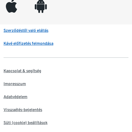
appleinc
android
Szerződéstől való elállás
Kávé előfizetés felmondása
Kapcsolat & segítség
Impresszum
Adatvédelem
Visszaélés-bejelentés
Süti (cookie) beállítások