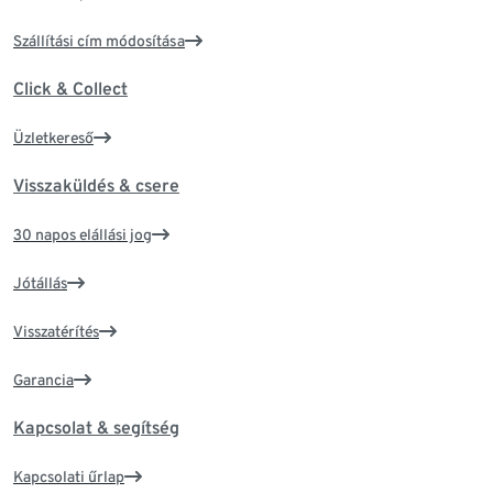
Szállítási cím módosítása
Click & Collect
Üzletkereső
Visszaküldés & csere
30 napos elállási jog
Jótállás
Visszatérítés
Garancia
Kapcsolat & segítség
Kapcsolati űrlap