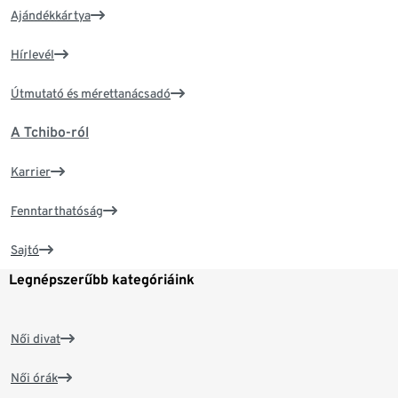
Ajándékkártya
Hírlevél
Útmutató és mérettanácsadó
A Tchibo-ról
Karrier
Fenntarthatóság
Sajtó
Legnépszerűbb kategóriáink
Női divat
Női órák