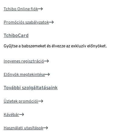
Tchibo Online fiók
Promóciós szabályzatok
TchiboCard
Gyűjtse a babszemeket és élvezze az exkluzív előnyöket.
Ingyenes regisztráció
Előnyök megtekintése
További szolgáltatásaink
Üzletek promóciói
Kávébár
Használati utasítások