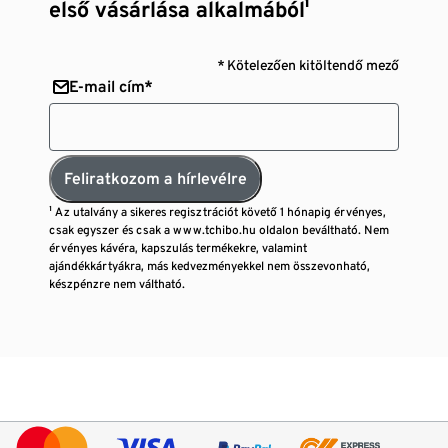
első vásárlása alkalmából¹
* Kötelezően kitöltendő mező
E-mail cím*
Feliratkozom a hírlevélre
¹ Az utalvány a sikeres regisztrációt követő 1 hónapig érvényes,
csak egyszer és csak a www.tchibo.hu oldalon beváltható. Nem
érvényes kávéra, kapszulás termékekre, valamint
ajándékkártyákra, más kedvezményekkel nem összevonható,
készpénzre nem váltható.