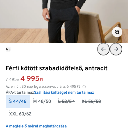
1/3
Férfi kötött szabadidőfelső, antracit
4 995
7 495
Ft
Ft
Az elmúlt 30 nap legalacsonyabb ára:
6 495
Ft
ÁFA-t tartalmaz
Szállítási költséget nem tartalmaz
S 44/46
M 48/50
L 52/54
XL 56/58
XXL 60/62
A megfelelő méret meghatározása