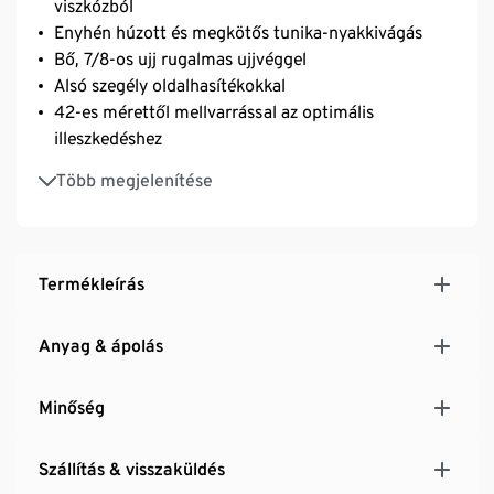
viszkózból
Enyhén húzott és megkötős tunika-nyakkivágás
Bő, 7/8-os ujj rugalmas ujjvéggel
Alsó szegély oldalhasítékokkal
42-es mérettől mellvarrással az optimális
illeszkedéshez
Nyárias nyomott minta
Több megjelenítése
Termékleírás
Anyag & ápolás
Minőség
Szállítás & visszaküldés