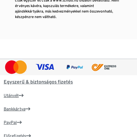
csak egyszer és csak a www.tchibo.hu oldalon beváltható. Nem
érvényes kávéra, kapszulás termékekre, valamint
ajándékkártyákra, más kedvezményekkel nem összevonható,
készpénzre nem váltható.
Egyszerű & biztonságos fizetés
Utánvét
Bankkártya
PayPal
Előrefizetés