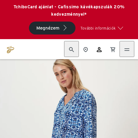
TchiboCard ajánlat - Cafissimo kávékapszulák 20%
kedvezménnyel*
Megnézem
További információk