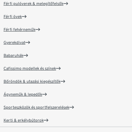
Férfi pulóverek & melegítőfelsők
Férfi övek
Férfi fehérneműk
Gyerekdivat
Babaruhák
Cafissimo modellek és színek
Bőröndök & utazási kiegészítők
Ágyneműk & lepedők
Sporteszközök és sportfelszerelések
Kerti & erkélybútorok