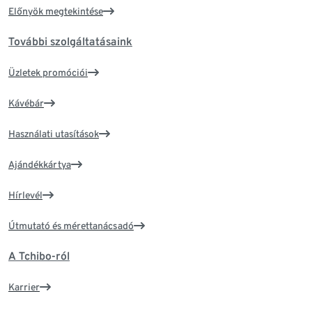
Előnyök megtekintése
További szolgáltatásaink
Üzletek promóciói
Kávébár
Használati utasítások
Ajándékkártya
Hírlevél
Útmutató és mérettanácsadó
A Tchibo-ról
Karrier