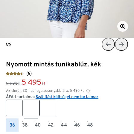
1/5
Nyomott mintás tunikablúz, kék
(6)
5 495
9 995
Ft
Ft
Az elmúlt 30 nap legalacsonyabb ára:
6 495
Ft
ÁFA-t tartalmaz
Szállítási költséget nem tartalmaz
36
38
40
42
44
46
48