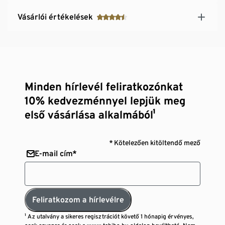
Vásárlói értékelések
Minden hírlevél feliratkozónkat
10% kedvezménnyel lepjük meg
első vásárlása alkalmából¹
* Kötelezően kitöltendő mező
E-mail cím*
Feliratkozom a hírlevélre
¹ Az utalvány a sikeres regisztrációt követő 1 hónapig érvényes,