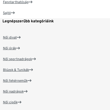
Fenntarthatóság
Sajtó
Legnépszerűbb kategóriáink
Női divat
Női órák
Női sportnadrágok
Blúzok & Tunikák
Női fehérneműk
Női nadrágok
Női cipők