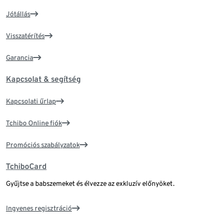
Jótállás
Visszatérítés
Garancia
Kapcsolat & segítség
Kapcsolati űrlap
Tchibo Online fiók
Promóciós szabályzatok
TchiboCard
Gyűjtse a babszemeket és élvezze az exkluzív előnyöket.
Ingyenes regisztráció